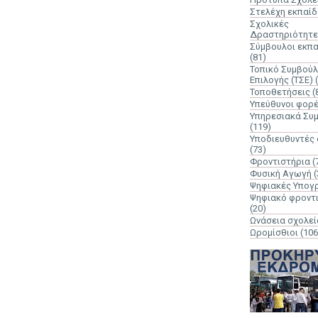
Στελέχη εκπαί
Σχολικές
Δραστηριότητε
Σύμβουλοι εκπ
(81)
Τοπικό Συμβούλ
Επιλογής (ΤΣΕ)
Τοποθετήσεις
(
Υπεύθυνοι φορ
Υπηρεσιακά Συ
(119)
Υποδιευθυντές
(73)
Φροντιστήρια
(
Φυσική Αγωγή
(
Ψηφιακές Υπογ
Ψηφιακό φροντ
(20)
Ωνάσεια σχολεί
Ωρομίσθιοι
(106