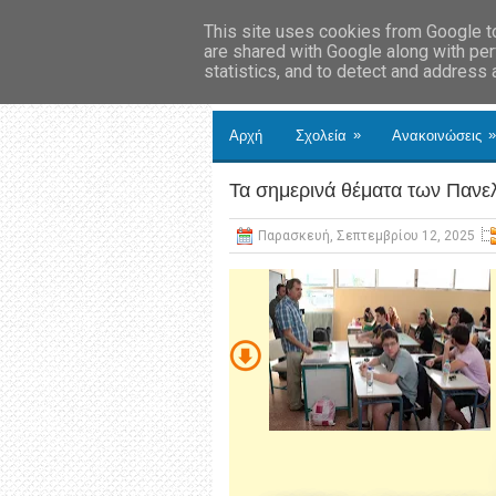
This site uses cookies from Google to 
are shared with Google along with per
statistics, and to detect and address
»
»
Αρχή
Σχολεία
Ανακοινώσεις
Τα σημερινά θέματα των Παν
Παρασκευή, Σεπτεμβρίου 12, 2025