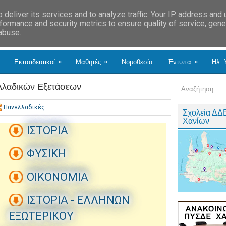
deliver its services and to analyze traffic. Your IP address and
formance and security metrics to ensure quality of service, gen
 abuse.
»
»
»
Εκπαιδευτικοί
Μαθητές
Νομοθεσία
Έντυπα
Ηλ. 
ελλαδικών Εξετάσεων
Πανελλαδικές
Σχολεία ΔΔ
Χανίων
ΙΣΤΟΡΙΑ
ΦΥΣΙΚΗ
ΟΙΚΟΝΟΜΙΑ
ΙΣΤΟΡΙΑ - ΕΛΛΗΝΩΝ
ΕΞΩΤΕΡΙΚΟΥ