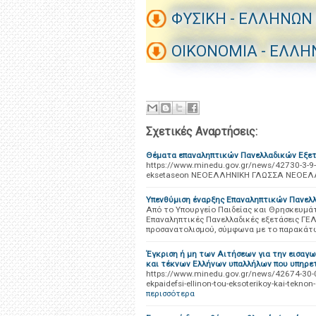
ΦΥΣΙΚΗ - ΕΛΛΗΝΩΝ
ΟΙΚΟΝΟΜΙΑ - ΕΛΛΗ
Σχετικές Αναρτήσεις:
Θέματα επαναληπτικών Πανελλαδικών Εξ
https://www.minedu.gov.gr/news/42730-3-9-2
eksetaseon ΝΕΟΕΛΛΗΝΙΚΗ ΓΛΩΣΣΑ ΝΕΟΕΛΛ
Υπενθύμιση έναρξης Επαναληπτικών Πανελ
Από το Υπουργείο Παιδείας και Θρησκευμάτ
Επαναληπτικές Πανελλαδικές εξετάσεις ΓΕΛ
προσανατολισμού, σύμφωνα με το παρακάτ
Έγκριση ή μη των Αιτήσεων για την εισαγ
και τέκνων Ελλήνων υπαλλήλων που υπηρετ
https://www.minedu.gov.gr/news/42674-30-08-1
ekpaidefsi-ellinon-tou-eksoterikoy-kai-teknon-
περισσότερα