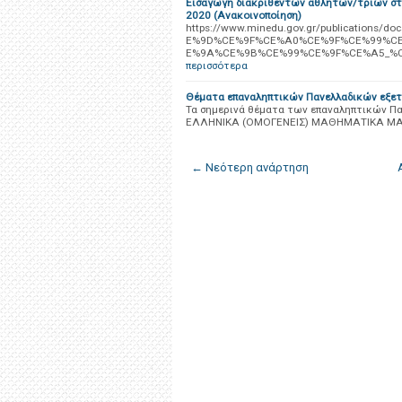
Εισαγωγή διακριθέντων αθλητών/τριών στη
2020 (Ανακοινοποίηση)
https://www.minedu.gov.gr/publicati
E%9D%CE%9F%CE%A0%CE%9F%CE%99%C
E%9A%CE%9B%CE%99%CE%9F%CE%A5_%
περισσότερα
Θέματα επαναληπτικών Πανελλαδικών ε
Τα σημερινά θέματα των επαναληπτικών 
ΕΛΛΗΝΙΚΑ (ΟΜΟΓΕΝΕΙΣ) ΜΑΘΗΜΑΤΙΚΑ ΜΑ
← Νεότερη ανάρτηση