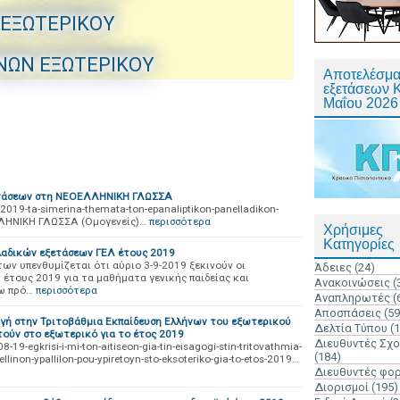
 ΕΞΩΤΕΡΙΚΟΥ
ΝΩΝ ΕΞΩΤΕΡΙΚΟΥ
Αποτελέσμα
εξετάσεων 
Μαΐου 2026
ετάσεων στη ΝΕΟΕΛΛΗΝΙΚΗ ΓΛΩΣΣΑ
019-ta-simerina-themata-ton-epanaliptikon-panelladikon-
ΗΝΙΚΗ ΓΛΩΣΣΑ (Ομογενείς)…
περισσότερα
Χρήσιμες
Κατηγορίες
λαδικών εξετάσεων ΓΕΛ έτους 2019
ων υπενθυμίζεται ότι αύριο 3-9-2019 ξεκινούν οι
Άδειες
(24)
 έτους 2019 για τα μαθήματα γενικής παιδείας και
Ανακοινώσεις
(
ω πρό…
περισσότερα
Αναπληρωτές
(
Αποσπάσεις
(59
ωγή στην Τριτοβάθμια Εκπαίδευση Ελλήνων του εξωτερικού
Δελτία Τύπου
(
ούν στο εξωτερικό για το έτος 2019
Διευθυντές Σχ
9-egkrisi-i-mi-ton-aitiseon-gia-tin-eisagogi-stin-tritovathmia-
(184)
ellinon-ypallilon-pou-ypiretoyn-sto-eksoteriko-gia-to-etos-2019…
Διευθυντές φο
Διορισμοί
(195)