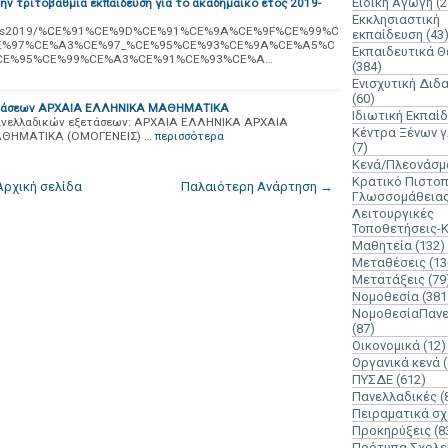
Ειδική Αγωγή
(2
ν τριτοβάθμια εκπαίδευση για το ακαδημαϊκό έτος 2019-
Εκκλησιαστική
ons/docs2019/%CE%91%CE%9D%CE%91%CE%9A%CE%9F%CE%99%C
εκπαίδευση
(43
E%97%CE%A3%CE%97_%CE%95%CE%93%CE%9A%CE%A5%C
Εκπαιδευτικά 
CE%95%CE%99%CE%A3%CE%91%CE%93%CE%A…
(384)
Ενισχυτική Διδ
(60)
ξετάσεων ΑΡΧΑΙΑ ΕΛΛΗΝΙΚΑ ΜΑΘΗΜΑΤΙΚΑ
Ιδιωτική Εκπαί
Πανελλαδικών εξετάσεων: ΑΡΧΑΙΑ ΕΛΛΗΝΙΚΑ ΑΡΧΑΙΑ
Κέντρα Ξένων 
ΘΗΜΑΤΙΚΑ (ΟΜΟΓΕΝΕΙΣ) …
περισσότερα
(7)
Κενά/Πλεονάσμ
Κρατικό Πιστοπ
Αρχική σελίδα
Παλαιότερη Ανάρτηση →
Γλωσσομάθεια
Λειτουργικές
Τοποθετήσεις-
Μαθητεία
(132)
Μεταθέσεις
(13
Μετατάξεις
(79
Νομοθεσία
(381
ΝομοθεσίαΠανε
(87)
Οικονομικά
(12)
Οργανικά κενά
ΠΥΣΔΕ
(612)
Πανελλαδικές
(
Πειραματικά σχ
Προκηρύξεις
(8
Πρότυπα Σχολε