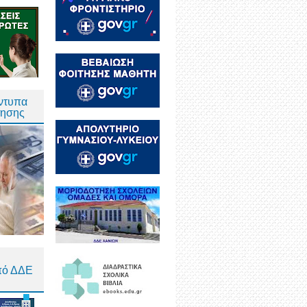
Έντυπα
τησης
πό ΔΔΕ