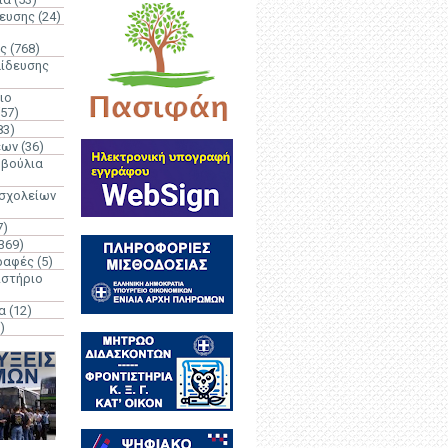
δευσης
(24)
ς
(768)
αίδευσης
ιο
(57)
83)
έων
(36)
μβούλια
 σχολείων
7)
369)
ραφές
(5)
ιστήριο
α
(12)
)