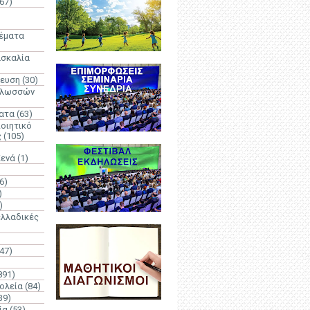
67)
)
Θέματα
ασκαλία
δευση
(30)
γλωσσών
ατα
(63)
οιητικό
ς
(105)
Κενά
(1)
6)
)
)
λλαδικές
(47)
891)
ολεία
(84)
39)
ία
(53)