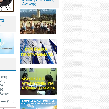
Ιστολόγιο Φυσικής
Αγωγής
τα
ΚΠΓ
3428)
645)
6)
192)
ολείων
ρέων
(155)