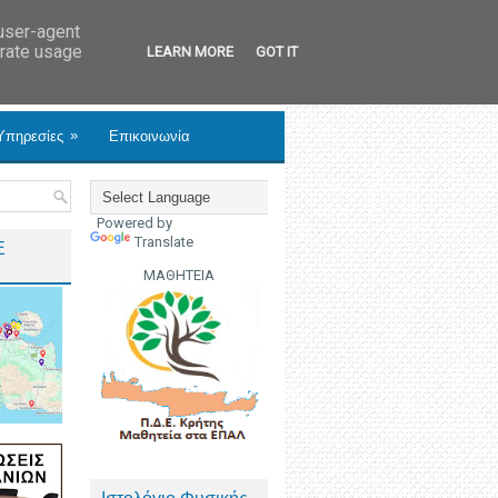
 user-agent
erate usage
LEARN MORE
GOT IT
»
Υπηρεσίες
Επικοινωνία
Powered by
Translate
Ε
ΜΑΘΗΤΕΙΑ