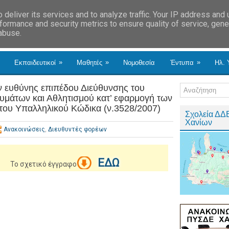
deliver its services and to analyze traffic. Your IP address and
formance and security metrics to ensure quality of service, gen
 abuse.
»
»
»
Εκπαιδευτικοί
Μαθητές
Νομοθεσία
Έντυπα
Ηλ. 
ευθύνης επιπέδου Διεύθυνσης του
υμάτων και Αθλητισμού κατ’ εφαρμογή των
του Υπαλληλικού Κώδικα (ν.3528/2007)
Σχολεία ΔΔ
Χανίων
Ανακοινώσεις
,
Διευθυντές φορέων
ΕΔΩ
Το σχετικό έγγραφο