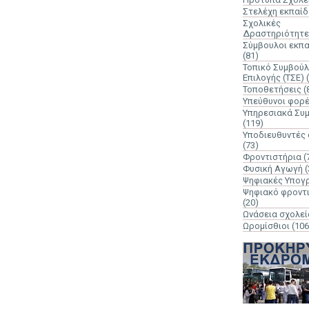
Στελέχη εκπαί
Σχολικές
Δραστηριότητε
Σύμβουλοι εκπ
(81)
Τοπικό Συμβούλ
Επιλογής (ΤΣΕ)
Τοποθετήσεις
(
Υπεύθυνοι φορ
Υπηρεσιακά Συ
(119)
Υποδιευθυντές
(73)
Φροντιστήρια
(
Φυσική Αγωγή
(
Ψηφιακές Υπογ
Ψηφιακό φροντ
(20)
Ωνάσεια σχολεί
Ωρομίσθιοι
(106