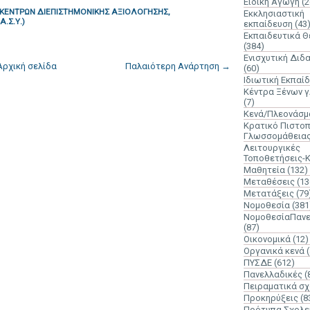
Ειδική Αγωγή
(2
ΚΕΝΤΡΩΝ ΔΙΕΠΙΣΤΗΜΟΝΙΚΗΣ ΑΞΙΟΛΟΓΗΣΗΣ,
Εκκλησιαστική
.Σ.Υ.)
εκπαίδευση
(43
Εκπαιδευτικά 
(384)
Ενισχυτική Διδ
Αρχική σελίδα
Παλαιότερη Ανάρτηση →
(60)
Ιδιωτική Εκπαί
Κέντρα Ξένων 
(7)
Κενά/Πλεονάσμ
Κρατικό Πιστοπ
Γλωσσομάθεια
Λειτουργικές
Τοποθετήσεις-
Μαθητεία
(132)
Μεταθέσεις
(13
Μετατάξεις
(79
Νομοθεσία
(381
ΝομοθεσίαΠανε
(87)
Οικονομικά
(12)
Οργανικά κενά
ΠΥΣΔΕ
(612)
Πανελλαδικές
(
Πειραματικά σχ
Προκηρύξεις
(8
Πρότυπα Σχολε