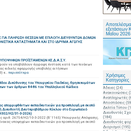
Αποτελέσμα
εξετάσεων 
Μαΐου 2026
 ΓΙΑ ΠΛΗΡΩΣΗ ΘΕΣΕΩΝ ΜΕ ΕΠΙΛΟΓΗ ΔΙΕΥΘΥΝΤΩΝ ΔΟΜΩΝ
ΟΝΙΣΤΙΚΑ ΚΑΤΑΣΤΗΜΑΤΑ ΚΑΙ ΣΤΟ ΙΔΡΥΜΑ ΑΓΩΓΗΣ
ΠΟΨΗΦΙΩΝ ΠΡΟΪΣΤΑΜΕΝΩΝ ΚΕ.Δ.Α.Σ.Υ.
πορούν να υποβάλλουν έγγραφη ένσταση κατά των πινάκων
ιας ειδικής εφαρμογής υποβολής αιτήσεων
3) ε…
περισσότερα
Χρήσιμες
Κατηγορίες
έδου Διεύθυνσης του Υπουργείου Παιδείας, Θρησκευμάτων
ξεων των άρθρων 84-86 του Υπαλληλικού Κώδικα
Άδειες
(24)
Ανακοινώσεις
(
Αναπληρωτές
(
Αποσπάσεις
(59
ας απορριφθέντων εκπαιδευτικών για προεπιλογή με σκοπό
Δελτία Τύπου
(
ή Διευθυντή Δευτεροβάθμιου Κύκλου στο Ευρωπαϊκό
Διευθυντές Σχ
9302/Η2/31-3-2026)
(184)
 αριθ. 26754/Η2/10-3-2022 (Β’ 1165) Υπουργικής Απόφασης,
ίνακας υποψηφίων εκπαιδευτικών για προεπιλογή με σκοπό
Διευθυντές φο
Διορισμοί
(195)