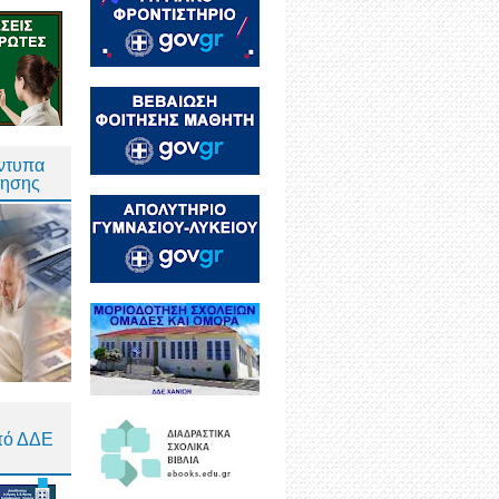
Έντυπα
τησης
πό ΔΔΕ