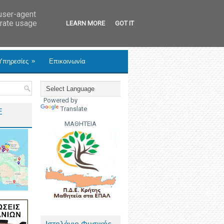
 user-agent
erate usage
LEARN MORE
GOT IT
»
Υπηρεσίες
Επικοινωνία
Powered by
Translate
Ε
ΜΑΘΗΤΕΙΑ