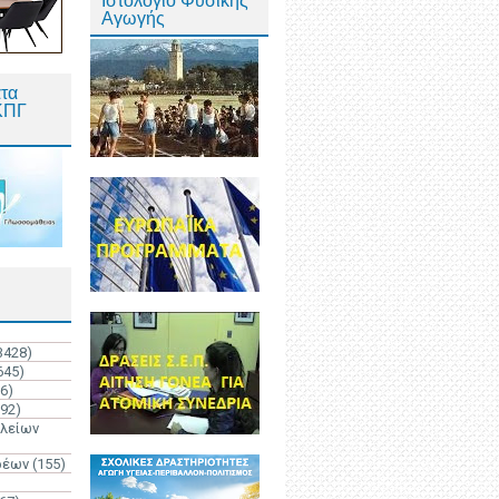
Ιστολόγιο Φυσικής
Αγωγής
τα
ΚΠΓ
3428)
645)
6)
192)
ολείων
ρέων
(155)