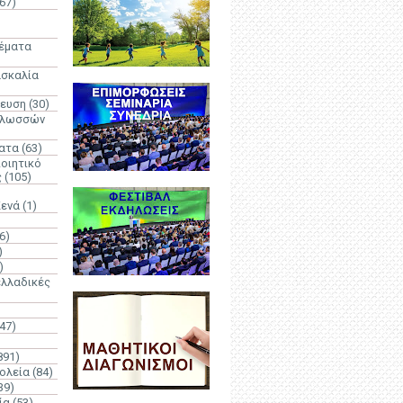
67)
)
Θέματα
ασκαλία
δευση
(30)
γλωσσών
ατα
(63)
οιητικό
ς
(105)
Κενά
(1)
6)
)
)
λλαδικές
(47)
891)
ολεία
(84)
39)
ία
(53)