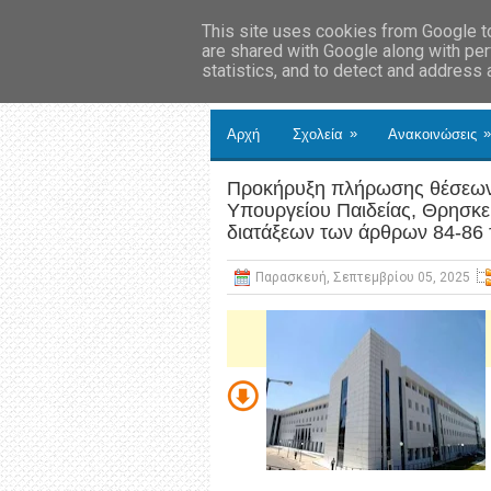
This site uses cookies from Google to 
are shared with Google along with per
statistics, and to detect and address
»
»
Αρχή
Σχολεία
Ανακοινώσεις
Προκήρυξη πλήρωσης θέσεων 
Υπουργείου Παιδείας, Θρησκε
διατάξεων των άρθρων 84-86 
Παρασκευή, Σεπτεμβρίου 05, 2025