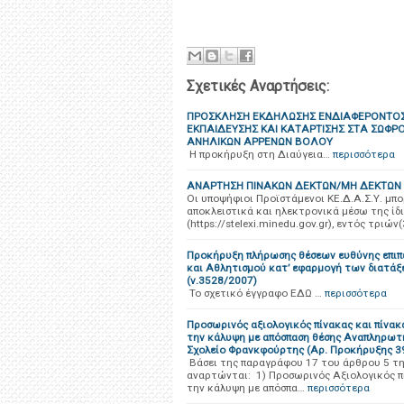
Σχετικές Αναρτήσεις:
ΠΡΟΣΚΛΗΣΗ ΕΚΔΗΛΩΣΗΣ ΕΝΔΙΑΦΕΡΟΝΤΟΣ
ΕΚΠΑΙΔΕΥΣΗΣ ΚΑΙ ΚΑΤΑΡΤΙΣΗΣ ΣΤΑ ΣΩΦΡ
ΑΝΗΛΙΚΩΝ ΑΡΡΕΝΩΝ ΒΟΛΟΥ
Η προκήρυξη στη Διαύγεια…
περισσότερα
ΑΝΑΡΤΗΣΗ ΠΙΝΑΚΩΝ ΔΕΚΤΩΝ/ΜΗ ΔΕΚΤΩΝ Υ
Οι υποψήφιοι Προϊστάμενοι ΚΕ.Δ.Α.Σ.Υ. μ
αποκλειστικά και ηλεκτρονικά μέσω της ίδ
(https://stelexi.minedu.gov.gr), εντός τριών(
Προκήρυξη πλήρωσης θέσεων ευθύνης επιπ
και Αθλητισμού κατ’ εφαρμογή των διατά
(ν.3528/2007)
Το σχετικό έγγραφο ΕΔΩ …
περισσότερα
Προσωρινός αξιολογικός πίνακας και πίνακ
την κάλυψη με απόσπαση θέσης Αναπληρωτ
Σχολείο Φρανκφούρτης (Αρ. Προκήρυξης 3
Βάσει της παραγράφου 17 του άρθρου 5 της
αναρτώνται: 1) Προσωρινός Αξιολογικός π
την κάλυψη με απόσπα…
περισσότερα