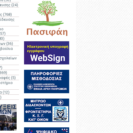
δευσης
(24)
ς
(768)
αίδευσης
ιο
(57)
83)
έων
(36)
μβούλια
 σχολείων
7)
369)
ραφές
(5)
ιστήριο
α
(12)
)