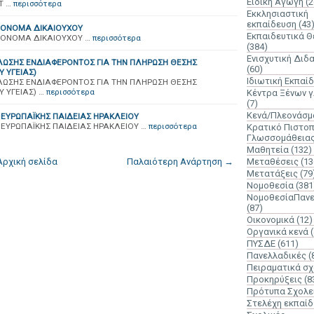
Ειδική Αγωγή
(2
T …
περισσότερα
Εκκλησιαστική
εκπαίδευση
(43
 ΟΝΟΜΑ ΔΙΚΑΙΟΥΧΟΥ
Εκπαιδευτικά 
 ΟΝΟΜΑ ΔΙΚΑΙΟΥΧΟΥ …
περισσότερα
(384)
Ενισχυτική Διδ
ΛΩΣΗΣ ΕΝΔΙΑΦΕΡΟΝΤΟΣ ΓΙΑ ΤΗΝ ΠΛΗΡΩΣΗ ΘΕΣΗΣ
(60)
 ΥΓΕΙΑΣ)
Ιδιωτική Εκπαί
ΛΩΣΗΣ ΕΝΔΙΑΦΕΡΟΝΤΟΣ ΓΙΑ ΤΗΝ ΠΛΗΡΩΣΗ ΘΕΣΗΣ
 ΥΓΕΙΑΣ) …
περισσότερα
Κέντρα Ξένων 
(7)
Κενά/Πλεονάσμ
ΕΥΡΩΠΑΪΚΗΣ ΠΑΙΔΕΙΑΣ ΗΡΑΚΛΕΙΟΥ
ΕΥΡΩΠΑΪΚΗΣ ΠΑΙΔΕΙΑΣ ΗΡΑΚΛΕΙΟΥ …
περισσότερα
Κρατικό Πιστοπ
Γλωσσομάθεια
Μαθητεία
(132)
Αρχική σελίδα
Παλαιότερη Ανάρτηση →
Μεταθέσεις
(13
Μετατάξεις
(79
Νομοθεσία
(381
ΝομοθεσίαΠανε
(87)
Οικονομικά
(12)
Οργανικά κενά
ΠΥΣΔΕ
(611)
Πανελλαδικές
(
Πειραματικά σχ
Προκηρύξεις
(8
Πρότυπα Σχολε
Στελέχη εκπαί