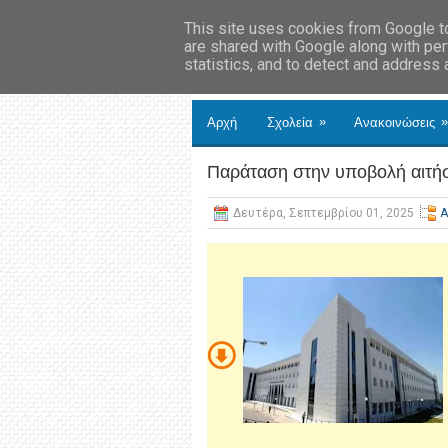
This site uses cookies from Google to 
are shared with Google along with per
statistics, and to detect and address
»
»
Αρχή
Σχολεία
Ανακοινώσεις
Παράταση στην υποβολή αιτή
Δευτέρα, Σεπτεμβρίου 01, 2025
Α