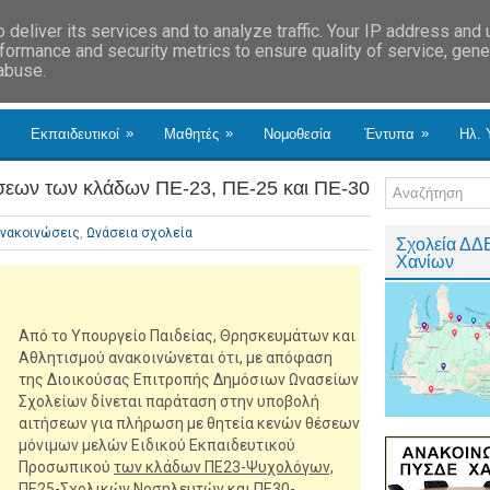
deliver its services and to analyze traffic. Your IP address and
formance and security metrics to ensure quality of service, gen
 abuse.
»
»
»
Εκπαιδευτικοί
Μαθητές
Νομοθεσία
Έντυπα
Ηλ. 
σεων των κλάδων ΠΕ-23, ΠΕ-25 και ΠΕ-30
νακοινώσεις
,
Ωνάσεια σχολεία
Σχολεία ΔΔ
Χανίων
Από το Υπουργείο Παιδείας, Θρησκευμάτων και
Αθλητισμού ανακοινώνεται ότι, με απόφαση
της Διοικούσας Επιτροπής Δημόσιων Ωνασείων
Σχολείων δίνεται παράταση στην υποβολή
αιτήσεων για πλήρωση με θητεία κενών θέσεων
μόνιμων μελών Ειδικού Εκπαιδευτικού
Προσωπικού
των κλάδων ΠΕ23-Ψυχολόγων,
ΠΕ25-Σχολικών Νοσηλευτών και ΠΕ30-