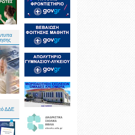
Έντυπα
τησης
πό ΔΔΕ