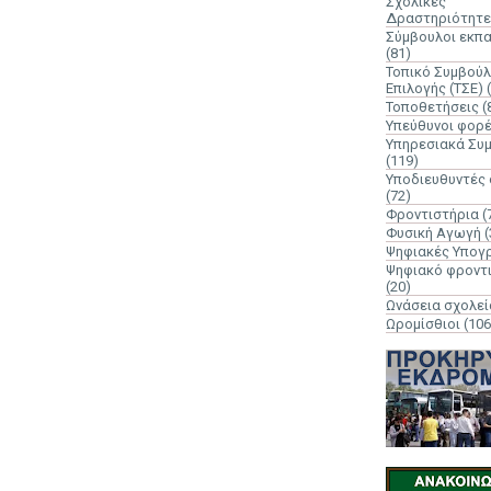
Σχολικές
Δραστηριότητε
Σύμβουλοι εκπ
(81)
Τοπικό Συμβούλ
Επιλογής (ΤΣΕ)
Τοποθετήσεις
(
Υπεύθυνοι φορ
Υπηρεσιακά Συ
(119)
Υποδιευθυντές
(72)
Φροντιστήρια
(
Φυσική Αγωγή
(
Ψηφιακές Υπογ
Ψηφιακό φροντ
(20)
Ωνάσεια σχολεί
Ωρομίσθιοι
(106