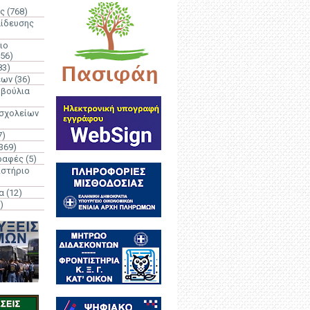
ς
(768)
αίδευσης
ιο
(56)
83)
έων
(36)
μβούλια
 σχολείων
7)
369)
ραφές
(5)
ιστήριο
α
(12)
)