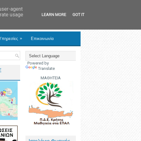
 user-agent
erate usage
LEARN MORE
GOT IT
»
Υπηρεσίες
Επικοινωνία
Powered by
Translate
Ε
ΜΑΘΗΤΕΙΑ