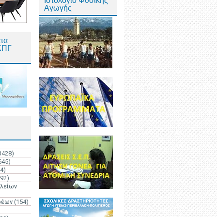
Ιστολόγιο Φυσικής
Αγωγής
τα
ΚΠΓ
3428)
645)
4)
192)
ολείων
ρέων
(154)