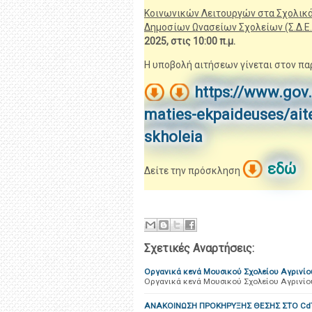
Κοινωνικών Λειτουργών στα Σχολικά
Δημοσίων Ωνασείων Σχολείων (Σ.Δ.Ε.Υ
2025, στις 10:00 π.μ.
Η υποβολή αιτήσεων γίνεται στον π
https://www.gov.
maties-ekpaideuses/ait
skholeia
εδώ
Δείτε την πρόσκληση
Σχετικές Αναρτήσεις:
Οργανικά κενά Μουσικού Σχολείου Αγρινίου
Οργανικά κενά Μουσικού Σχολείου Αγρινίου
ANAKOINΩΣΗ ΠΡΟΚΗΡΥΞΗΣ ΘΕΣΗΣ ΣΤΟ Cd