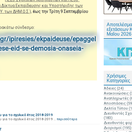
 Δίκτυα Εκπαίδευσης και Υποστήριξης των
. των ΔΗΜ.Ω.Σ.),
έως την Τρίτη 9 Σεπτεμβρίου
Αποτελέσμα
αρακάτω σύνδεσμο:
εξετάσεων 
Μαΐου 2026
gr/ipiresies/ekpaideuse/epaggel
ese-eid-se-demosia-onaseia-
Χρήσιμες
Κατηγορίες
Άδειες
(24)
Ανακοινώσεις
(
Αναπληρωτές
(
Αποσπάσεις
(59
Δελτία Τύπου
(
Διευθυντές Σχ
 για το σχολικό έτος 2018-2019
(183)
 για το σχολικό έτος 2018-2019 …
περισσότερα
Διευθυντές φο
Διορισμοί
(195)
T