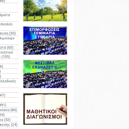
66)
)
Θέματα
ασκαλία
δευση
(30)
γλωσσών
ατα
(63)
οιητικό
ς
(105)
6)
)
)
λλαδικές
(47)
891)
ολεία
(84)
39)
ία
(53)
δευσης
(24)