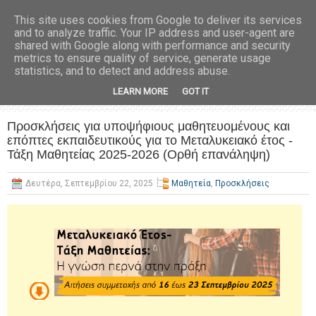
This site uses cookies from Google to deliver its services
and to analyze traffic. Your IP address and user-agent are
shared with Google along with performance and security
metrics to ensure quality of service, generate usage
statistics, and to detect and address abuse.
LEARN MORE
GOT IT
Προσκλήσεις για υποψήφιους μαθητευομένους και
επόπτες εκπαιδευτικούς για το Μεταλυκειακό έτος -
Τάξη Μαθητείας 2025-2026 (Ορθή επανάληψη)
Δευτέρα, Σεπτεμβρίου 22, 2025
Μαθητεία
,
Προσκλήσεις