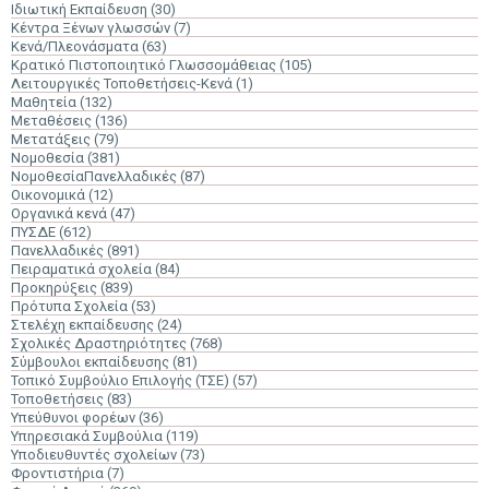
Ιδιωτική Εκπαίδευση
(30)
Κέντρα Ξένων γλωσσών
(7)
Κενά/Πλεονάσματα
(63)
Κρατικό Πιστοποιητικό Γλωσσομάθειας
(105)
Λειτουργικές Τοποθετήσεις-Κενά
(1)
Μαθητεία
(132)
Μεταθέσεις
(136)
Μετατάξεις
(79)
Νομοθεσία
(381)
ΝομοθεσίαΠανελλαδικές
(87)
Οικονομικά
(12)
Οργανικά κενά
(47)
ΠΥΣΔΕ
(612)
Πανελλαδικές
(891)
Πειραματικά σχολεία
(84)
Προκηρύξεις
(839)
Πρότυπα Σχολεία
(53)
Στελέχη εκπαίδευσης
(24)
Σχολικές Δραστηριότητες
(768)
Σύμβουλοι εκπαίδευσης
(81)
Τοπικό Συμβούλιο Επιλογής (ΤΣΕ)
(57)
Τοποθετήσεις
(83)
Υπεύθυνοι φορέων
(36)
Υπηρεσιακά Συμβούλια
(119)
Υποδιευθυντές σχολείων
(73)
Φροντιστήρια
(7)