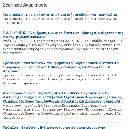
Σχετικές Αναρτήσεις:
Προστασία νησιωτικών υγρότοπων: μια έκδοση-οδηγός για τους πολίτες
Προστασία νησιωτικών υγρότοπων: μια έκδοση-οδηγός για τους πολίτες …
περισσότερα
Π.Δ.Ε. ΚΡΗΤΗΣ - Ενημέρωση των εκπαιδευτικών - Ημέρες ευαισθητοποίησης
για την ψηφιακή ασφάλεια
Από Π.Δ.Ε. ΚΡΗΤΗΣ Προς Δ/νσεις Δ/θμιας και Π/θμιας Εκπαίδευσης ΚΡΗΤΗΣ
Παρακαλούμε για την ενημέρωση των εκπαιδευτικών και ειδικότερα των
εκπαιδευτικών πληροφορικής των σχολικών μονάδων αρμοδιότητάς σας.…
περισσότερα
Πρόσκληση Εκπαιδευτικών στο Τριήμερο Σεμινάριο Εθνικού Δικτύου Π.Ε
"Τουρισμός και Περιβάλλον: Τοπικές καλλιέργειες και προϊόντα"-ΚΠΕ
Αρχανών
Πρόσκληση Εκπαιδευτικών στο Τριήμερο Σεμινάριο Εθνικού Δικτύου Π.Ε
"Τουρισμός και Περιβάλλον: Τοπικές καλλιέργειες και προϊόντα"-ΚΠΕ
Αρχανών …
περισσότερα
Ανακοίνωση προκήρυξης θέσης στον Ευρωπαϊκό Οργανισμό για τη
Λειτουργική Διαχείριση Συστημάτων Τεχνολογιών Πληροφορικής Ευρείας
Κλίμακος στο Χώρο της Ελευθερίας, Ασφάλειας και Δικαιοσύνης (eu-LISA)
Ανακοίνωση προκήρυξης θέσης στον Ευρωπαϊκό Οργανισμό για τη
Λειτουργική Διαχείριση Συστημάτων Τεχνολογιών Πληροφορικής Ευρείας
Κλίμακος στο Χώρο της Ελευθερίας, Ασφάλειας και Δικαιοσύνης (eu-LISA) …
περισσότερα
Πρόσκληση Εκδήλωσης Ενδιαφέροντος για πλήρωση κενούμενης