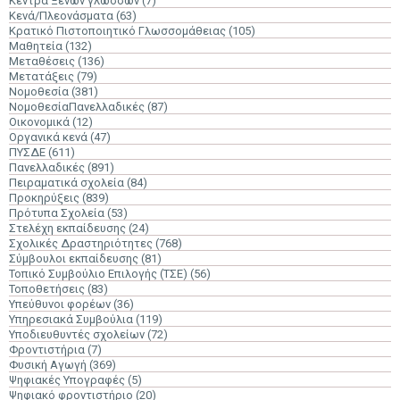
Κέντρα Ξένων γλωσσών
(7)
Κενά/Πλεονάσματα
(63)
Κρατικό Πιστοποιητικό Γλωσσομάθειας
(105)
Μαθητεία
(132)
Μεταθέσεις
(136)
Μετατάξεις
(79)
Νομοθεσία
(381)
ΝομοθεσίαΠανελλαδικές
(87)
Οικονομικά
(12)
Οργανικά κενά
(47)
ΠΥΣΔΕ
(611)
Πανελλαδικές
(891)
Πειραματικά σχολεία
(84)
Προκηρύξεις
(839)
Πρότυπα Σχολεία
(53)
Στελέχη εκπαίδευσης
(24)
Σχολικές Δραστηριότητες
(768)
Σύμβουλοι εκπαίδευσης
(81)
Τοπικό Συμβούλιο Επιλογής (ΤΣΕ)
(56)
Τοποθετήσεις
(83)
Υπεύθυνοι φορέων
(36)
Υπηρεσιακά Συμβούλια
(119)
Υποδιευθυντές σχολείων
(72)
Φροντιστήρια
(7)
Φυσική Αγωγή
(369)
Ψηφιακές Υπογραφές
(5)
Ψηφιακό φροντιστήριο
(20)