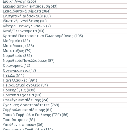
Ειδική Αγωγή
(266)
Εκκλησιαστική εκπαίδευση
(43)
Εκπαιδευτικά Θέματα
(384)
Ενισχυτική Διδασκαλία
(60)
Ιδιωτική Εκπαίδευση
(30)
Κέντρα Ξένων γλωσσών
(7)
Κενά/Πλεονάσματα
(63)
Κρατικό Πιστοποιητικό Γλωσσομάθειας
(105)
Μαθητεία
(132)
Μεταθέσεις
(136)
Μετατάξεις
(79)
Νομοθεσία
(381)
ΝομοθεσίαΠανελλαδικές
(87)
Οικονομικά
(12)
Οργανικά κενά
(47)
ΠΥΣΔΕ
(611)
Πανελλαδικές
(891)
Πειραματικά σχολεία
(84)
Προκηρύξεις
(839)
Πρότυπα Σχολεία
(53)
Στελέχη εκπαίδευσης
(24)
Σχολικές Δραστηριότητες
(768)
Σύμβουλοι εκπαίδευσης
(81)
Τοπικό Συμβούλιο Επιλογής (ΤΣΕ)
(56)
Τοποθετήσεις
(83)
Υπεύθυνοι φορέων
(36)
Υπηρεσιακά Συμβούλια
(119)