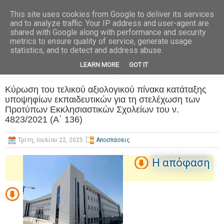
This site uses cookies from Google to deliver its services
and to analyze traffic. Your IP address and user-agent are
shared with Google along with performance and security
metrics to ensure quality of service, generate usage
statistics, and to detect and address abuse.
LEARN MORE
GOT IT
Κύρωση του τελικού αξιολογικού πίνακα κατάταξης
υποψηφίων εκπαιδευτικών για τη στελέχωση των
Προτύπων Εκκλησιαστικών Σχολείων του ν.
4823/2021 (Α΄ 136)
Τρίτη, Ιουλίου 22, 2025
Αποσπάσεις
Η απόφαση