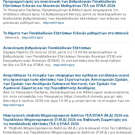
Προγραμματισμός για ανακοίνωση των βαθμολογιών Πανελλαδικών
Εξετάσεων Ειδικών και Μουσικών Μαθημάτων ΓΕΛ και ΕΠΑΛ 2026
Το Υπουργείο Παιδείας, Θρησκευμάτων & Αθλητισμού ενημερώνει ότι
στάλθηκε οδηγία προς τα Βαθμολογικά Κέντρα, ώστε να ολοκληρωθούν οι
διαδικασίες βαθμολόγησης των πανελλαδικών εξετάσεων των ειδικών και
μουσικών μαθημάτων…
περισσότερα
Τα θέματα των Πανελλαδικών Εξετάσεων Ειδικών μαθημάτων στα Ισπανικά
Ισπανικά…
περισσότερα
Ανακοίνωση βαθμολογιών Πανελλαδικών Εξετάσεων
Σήμερα Πέμπτη 25 Ιουνίου 2026, μετά τις 13:00 θα ανακοινωθούν οι
βαθμολογίες των Πανελλαδικών Εξετάσεων Γενικών Λυκείων (ΓΕΛ) και
Επαγγελματικών Λυκείων (ΕΠΑΛ). Οι καταστάσεις που θα αναρτηθούν
σε όλα τα ΓΕΛ και ΕΠΑΛ της…
περισσότερα
Αναρτήθηκαν τα στοιχεία των υποψηφίων που κρίθηκαν κατάλληλοι-ικανοί
στις προκαταρκτικές εξετάσεις των Στρατιωτικών, Αστυνομικών Σχολών,
των Σχολών των Ακαδημιών Εμπορικού Ναυτικού, των Σχολών του
Λιμενικού Σώματος και της Πυροσβεστικής Ακαδημίας
Από το Υπουργείο Παιδείας, Θρησκευμάτων και Αθλητισμού ανακοινώνεται
ότι στην ιστοσελίδα του Υπουργείου https://results.it.minedu.gov.gr/ από
Δευτέρα 6 Ιουλίου 2026 και ώρα 13:30 μ.μ.,αναρτώνται τα στοιχεία των υπ…
περισσότερα
Ηλεκτρονική υποβολή Μηχανογραφικού Δελτίου ΓΕΛ/ΕΠΑΛ (Μ.Δ) 2026 και
Παράλληλου Μηχανογραφικού (Π.Μ.Δ) 2026 και Βεβαίωση Συμμετοχής για
τις πανελλαδικές εξετάσεις ΓΕΛ ή ΕΠΑΛ 2026
Α. Υποβολή Μηχανογραφικού Δελτίου (Μ.Δ.) για εισαγωγή στην Τριτοβάθμια
Εκπαίδευση και Παράλληλου Μηχανογραφικού Δελτίου (Π.Μ.Δ.) για εισαγωγή