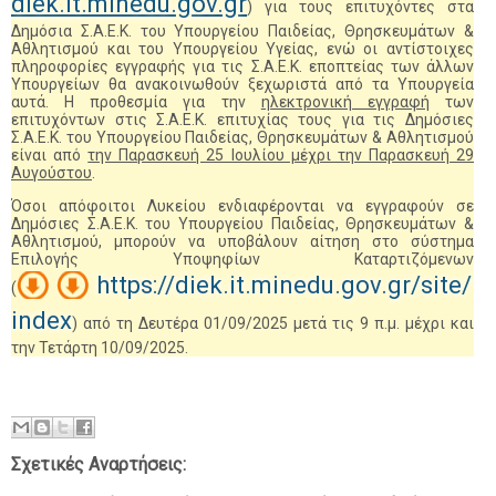
diek.it.minedu.gov.gr
) για τους επιτυχόντες στα
Δημόσια Σ.Α.Ε.Κ. του Υπουργείου Παιδείας, Θρησκευμάτων &
Αθλητισμού και του Υπουργείου Υγείας, ενώ οι αντίστοιχες
πληροφορίες εγγραφής για τις Σ.Α.Ε.Κ. εποπτείας των άλλων
Υπουργείων θα ανακοινωθούν ξεχωριστά από τα Υπουργεία
αυτά. Η προθεσμία για την
ηλεκτρονική εγγραφή
των
επιτυχόντων στις Σ.Α.Ε.Κ. επιτυχίας τους για τις Δημόσιες
Σ.Α.Ε.Κ. του Υπουργείου Παιδείας, Θρησκευμάτων & Αθλητισμού
είναι από
την Παρασκευή 25 Ιουλίου μέχρι την Παρασκευή 29
Αυγούστου
.
Όσοι απόφοιτοι Λυκείου ενδιαφέρονται να εγγραφούν σε
Δημόσιες Σ.Α.Ε.Κ. του Υπουργείου Παιδείας, Θρησκευμάτων &
Αθλητισμού, μπορούν να υποβάλουν αίτηση στο σύστημα
Επιλογής Υποψηφίων Καταρτιζόμενων
https://diek.it.minedu.gov.gr/site/
(
index
) από τη Δευτέρα 01/09/2025 μετά τις 9 π.μ. μέχρι και
την Τετάρτη 10/09/2025.
Σχετικές Αναρτήσεις: