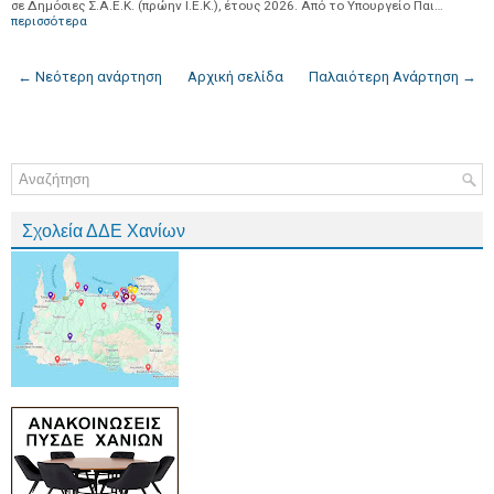
σε Δημόσιες Σ.Α.Ε.Κ. (πρώην Ι.Ε.Κ.), έτους 2026. Από το Υπουργείο Παι…
περισσότερα
← Νεότερη ανάρτηση
Αρχική σελίδα
Παλαιότερη Ανάρτηση →
Σχολεία ΔΔΕ Χανίων