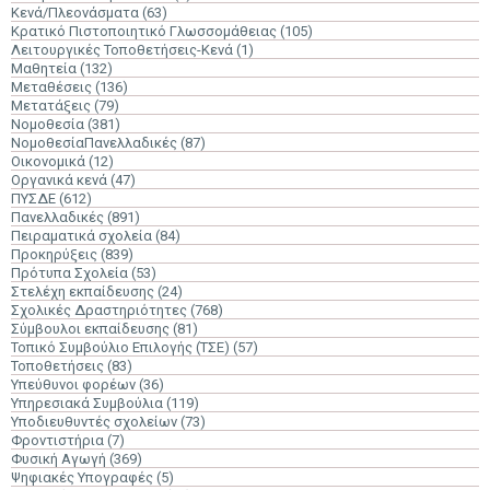
Κενά/Πλεονάσματα
(63)
Κρατικό Πιστοποιητικό Γλωσσομάθειας
(105)
Λειτουργικές Τοποθετήσεις-Κενά
(1)
Μαθητεία
(132)
Μεταθέσεις
(136)
Μετατάξεις
(79)
Νομοθεσία
(381)
ΝομοθεσίαΠανελλαδικές
(87)
Οικονομικά
(12)
Οργανικά κενά
(47)
ΠΥΣΔΕ
(612)
Πανελλαδικές
(891)
Πειραματικά σχολεία
(84)
Προκηρύξεις
(839)
Πρότυπα Σχολεία
(53)
Στελέχη εκπαίδευσης
(24)
Σχολικές Δραστηριότητες
(768)
Σύμβουλοι εκπαίδευσης
(81)
Τοπικό Συμβούλιο Επιλογής (ΤΣΕ)
(57)
Τοποθετήσεις
(83)
Υπεύθυνοι φορέων
(36)
Υπηρεσιακά Συμβούλια
(119)
Υποδιευθυντές σχολείων
(73)
Φροντιστήρια
(7)
Φυσική Αγωγή
(369)
Ψηφιακές Υπογραφές
(5)