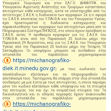
Υπουργείο Τουρισμού και στον ΕΛ.Γ.Ο. ΔΗΜΗΤΡΑ του
Υπουργείου Αγροτικής Ανάπτυξης και Τροφίμων καταστάσεις
επιτυχόντων κάθε κατηγορίας, ώστε να υποστηριχθεί από τις
αντίστοιχες Σ.Α.Ε.Κ. η διαδικασία των εγγραφών. Σε ό,τι αφορά
τις Σ.Α.Ε.Κ. εποπτείας του Υ.ΠΑΙ.Θ.Α. και του Υπουργείου Υγείας,
έχει προετοιμαστεί η διαδικασία καταχώρισης και
παρακολούθησης των εγγραφών των επιτυχόντων μέσα από το
Πληροφοριακό Σύστημα ΠΗΓΑΣΟΣ, στο οποίο έχουν πρόσβαση οι
Σ.Α.Ε.Κ. αυτές. Η προθεσμία εγγραφών για τις Σ.Α.Ε.Κ. του
Υ.ΠΑΙ.Θ.Α. είναι από την Παρασκευή 25 Ιουλίου μέχρι την
Παρασκευή 29 Αυγούστου, ενώ για τις Σ.Α.Ε.Κ. του Υπουργείου
Υγείας από την Παρασκευή 25 Ιουλίου μέχρι την Τετάρτη 10
Σεπτεμβρίου. Οι υποψήφιοι μπορούν να συνδεθούν στην
ιστοσελίδα του παράλληλου μηχανογραφικού
https://michanografiko-
(
diek.it.minedu.gov.gr
) με τους κωδικούς των
πανελλαδικών εξετάσεων και να πληροφορηθούν το
αποτέλεσμά τους. Ταυτόχρονα, θα υπάρχει στην ίδια ιστοσελίδα
σύνδεσμος με μια λίστα με τους επιτυχόντες, η οποία περιέχει
μόνο τον κωδικό εξετάσεων κάθε υποψηφίου και τα στοιχεία
της επιτυχίας του και όχι τα ονομαστικά στοιχεία του. Τα
δικαιολογητικά και οι οδηγίες εγγραφής έχουν ανακοινωθεί
στην ιστοσελίδα του παράλληλου μηχανογραφικού
https://michanografiko-
(