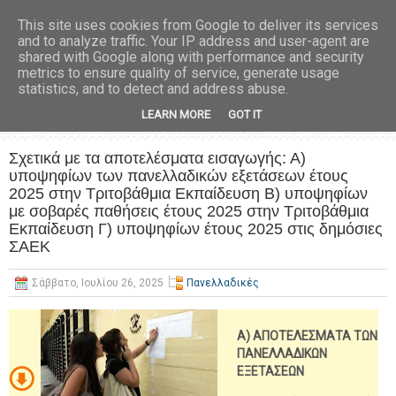
This site uses cookies from Google to deliver its services
and to analyze traffic. Your IP address and user-agent are
shared with Google along with performance and security
metrics to ensure quality of service, generate usage
statistics, and to detect and address abuse.
LEARN MORE
GOT IT
Σχετικά με τα αποτελέσματα εισαγωγής: Α)
υποψηφίων των πανελλαδικών εξετάσεων έτους
2025 στην Τριτοβάθμια Εκπαίδευση Β) υποψηφίων
με σοβαρές παθήσεις έτους 2025 στην Τριτοβάθμια
Εκπαίδευση Γ) υποψηφίων έτους 2025 στις δημόσιες
ΣΑΕΚ
Σάββατο, Ιουλίου 26, 2025
Πανελλαδικές
Α) ΑΠΟΤΕΛΕΣΜΑΤΑ ΤΩΝ
ΠΑΝΕΛΛΑΔΙΚΩΝ
ΕΞΕΤΑΣΕΩΝ