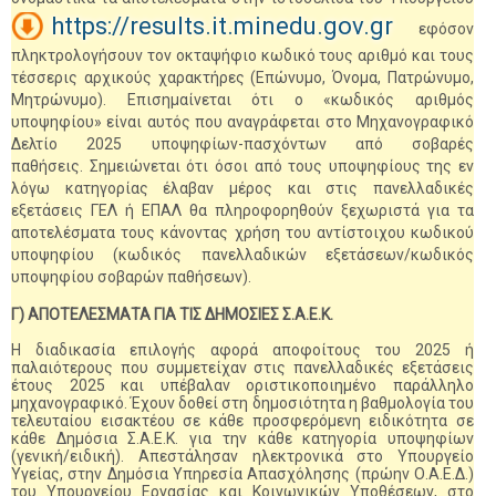
https://results.it.minedu.gov.gr
εφόσον
πληκτρολογήσουν τον οκταψήφιο κωδικό τους αριθμό και τους
τέσσερις αρχικούς χαρακτήρες (Επώνυμο, Όνομα, Πατρώνυμο,
Μητρώνυμο). Επισημαίνεται ότι ο «κωδικός αριθμός
υποψηφίου» είναι αυτός που αναγράφεται στο Μηχανογραφικό
Δελτίο 2025 υποψηφίων-πασχόντων από σοβαρές
παθήσεις. Σημειώνεται ότι όσοι από τους υποψηφίους της εν
λόγω κατηγορίας έλαβαν μέρος και στις πανελλαδικές
εξετάσεις ΓΕΛ ή ΕΠΑΛ θα πληροφορηθούν ξεχωριστά για τα
αποτελέσματα τους κάνοντας χρήση του αντίστοιχου κωδικού
υποψηφίου (κωδικός πανελλαδικών εξετάσεων/κωδικός
υποψηφίου σοβαρών παθήσεων).
Γ) ΑΠΟΤΕΛΕΣΜΑΤΑ ΓΙΑ ΤΙΣ ΔΗΜΟΣΙΕΣ Σ.Α.Ε.Κ.
Η διαδικασία επιλογής αφορά αποφοίτους του 2025 ή
παλαιότερους που συμμετείχαν στις πανελλαδικές εξετάσεις
έτους 2025 και υπέβαλαν οριστικοποιημένο παράλληλο
μηχανογραφικό. Έχουν δοθεί στη δημοσιότητα η βαθμολογία του
τελευταίου εισακτέου σε κάθε προσφερόμενη ειδικότητα σε
κάθε Δημόσια Σ.Α.Ε.Κ. για την κάθε κατηγορία υποψηφίων
(γενική/ειδική). Απεστάλησαν ηλεκτρονικά στο Υπουργείο
Υγείας, στην Δημόσια Υπηρεσία Απασχόλησης (πρώην Ο.Α.Ε.Δ.)
του Υπουργείου Εργασίας και Κοινωνικών Υποθέσεων, στο