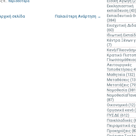
Ειδική Αγωγή
(2
υς π…
περισσότερα
Εκκλησιαστική
εκπαίδευση
(43
Εκπαιδευτικά 
Αρχική σελίδα
Παλαιότερη Ανάρτηση →
(384)
Ενισχυτική Διδ
(60)
Ιδιωτική Εκπαί
Κέντρα Ξένων 
(7)
Κενά/Πλεονάσμ
Κρατικό Πιστοπ
Γλωσσομάθεια
Λειτουργικές
Τοποθετήσεις-
Μαθητεία
(132)
Μεταθέσεις
(13
Μετατάξεις
(79
Νομοθεσία
(381
ΝομοθεσίαΠανε
(87)
Οικονομικά
(12)
Οργανικά κενά
ΠΥΣΔΕ
(612)
Πανελλαδικές
(
Πειραματικά σχ
Προκηρύξεις
(8
Πρότυπα Σχολε