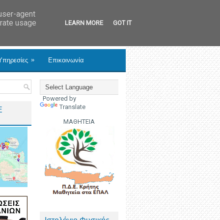
 user-agent
erate usage
LEARN MORE
GOT IT
»
Υπηρεσίες
Επικοινωνία
Powered by
Translate
Ε
ΜΑΘΗΤΕΙΑ