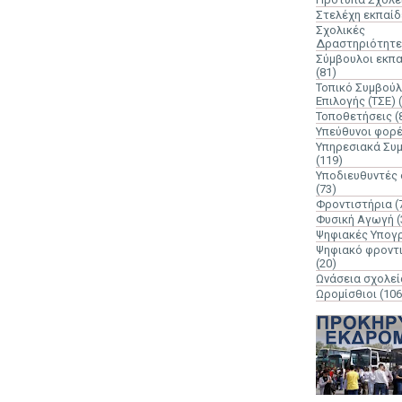
Στελέχη εκπαί
Σχολικές
Δραστηριότητε
Σύμβουλοι εκπ
(81)
Τοπικό Συμβούλ
Επιλογής (ΤΣΕ)
Τοποθετήσεις
(
Υπεύθυνοι φορ
Υπηρεσιακά Συ
(119)
Υποδιευθυντές
(73)
Φροντιστήρια
(
Φυσική Αγωγή
(
Ψηφιακές Υπογ
Ψηφιακό φροντ
(20)
Ωνάσεια σχολεί
Ωρομίσθιοι
(106