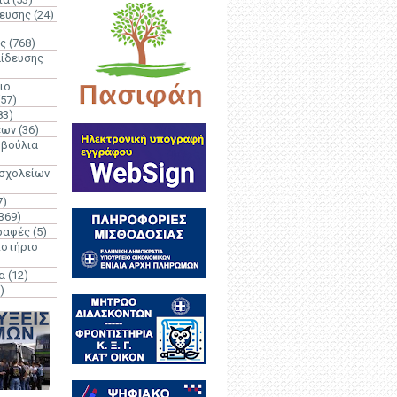
δευσης
(24)
ς
(768)
αίδευσης
ιο
(57)
83)
έων
(36)
μβούλια
 σχολείων
7)
369)
ραφές
(5)
ιστήριο
α
(12)
)