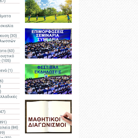
67)
)
Θέματα
ασκαλία
δευση
(30)
γλωσσών
ατα
(63)
οιητικό
ς
(105)
Κενά
(1)
6)
)
)
λλαδικές
(47)
891)
ολεία
(84)
39)
ία
(53)