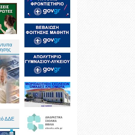
Έντυπα
τησης
πό ΔΔΕ