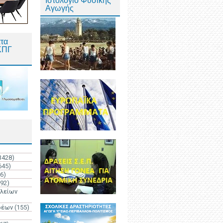
Ιστολόγιο Φυσικής
Αγωγής
τα
ΚΠΓ
3428)
645)
6)
192)
ολείων
ρέων
(155)