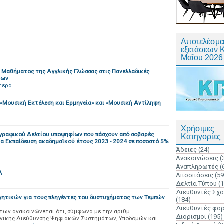
Αποτελέσμα
εξετάσεων 
Μαΐου 2026
ού Μαθήματος της Αγγλικής Γλώσσας στις Πανελλαδικές
ίων
τερα
Μουσική Εκτέλεση και Ερμηνεία» και «Μουσική Αντίληψη
Χρήσιμες
ραφικού Δελτίου υποψηφίων που πάσχουν από σοβαρές
Κατηγορίες
ια Εκπαίδευση ακαδημαϊκού έτους 2023 - 2024 σε ποσοστό 5%
Άδειες
(24)
Ανακοινώσεις
(
Αναπληρωτές
(
Λ
Αποσπάσεις
(59
Δελτία Τύπου
(
Διευθυντές Σχ
γητικών για τους πληγέντες του δυστυχήματος των Τεμπών
(184)
Διευθυντές φο
των ανακοινώνεται ότι, σύμφωνα με την αριθμ.
Διορισμοί
(195)
ενικής Διεύθυνσης Ψηφιακών Συστημάτων, Υποδομών και