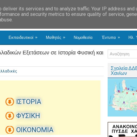
deliver its services and to analyze traffic. Your IP address and
formance and security metrics to ensure quality of service, gen
 abuse.
»
»
»
Εκπαιδευτικοί
Μαθητές
Νομοθεσία
Έντυπα
Ηλ. 
λλαδικών Εξετάσεων σε Ιστορία Φυσική και
Σχολεία ΔΔ
ελλαδικές
Χανίων
ΙΣΤΟΡΙΑ
ΦΥΣΙΚΗ
ΟΙΚΟΝΟΜΙΑ