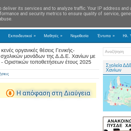
deliver its services and to analyze traffic. Your IP address and
formance and security metrics to ensure quality of service, gen
 abuse.
»
»
»
Εκπαιδευτικοί
Μαθητές
Νομοθεσία
Έντυπα
Ηλ. 
κενές οργανικές θέσεις Γενικής-
σχολικών μονάδων της Δ.Δ.Ε. Χανίων με
ν - Οριστικών τοποθετήσεων έτους 2025
Σχολεία ΔΔ
Χανίων
ήσεις
Η απόφαση στη Διαύγεια