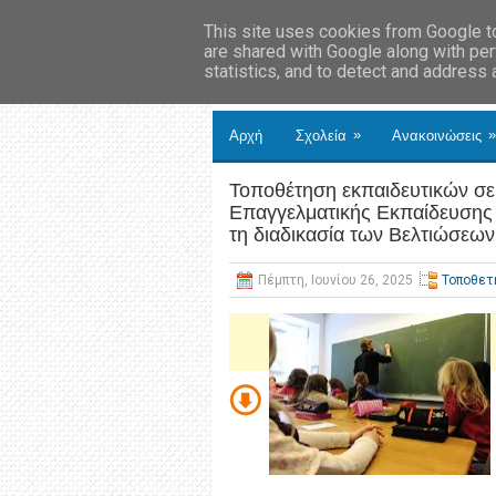
This site uses cookies from Google to 
are shared with Google along with per
statistics, and to detect and address
»
»
Αρχή
Σχολεία
Ανακοινώσεις
Τοποθέτηση εκπαιδευτικών σε 
Επαγγελματικής Εκπαίδευσης 
τη διαδικασία των Βελτιώσεω
Πέμπτη, Ιουνίου 26, 2025
Τοποθετ