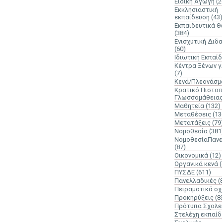
Ειδική Αγωγή
(2
Εκκλησιαστική
εκπαίδευση
(43
Εκπαιδευτικά 
(384)
Ενισχυτική Διδ
(60)
Ιδιωτική Εκπαί
Κέντρα Ξένων 
(7)
Κενά/Πλεονάσμ
Κρατικό Πιστοπ
Γλωσσομάθεια
Μαθητεία
(132)
Μεταθέσεις
(13
Μετατάξεις
(79
Νομοθεσία
(381
ΝομοθεσίαΠανε
(87)
Οικονομικά
(12)
Οργανικά κενά
ΠΥΣΔΕ
(611)
Πανελλαδικές
(
Πειραματικά σχ
Προκηρύξεις
(8
Πρότυπα Σχολε
Στελέχη εκπαί