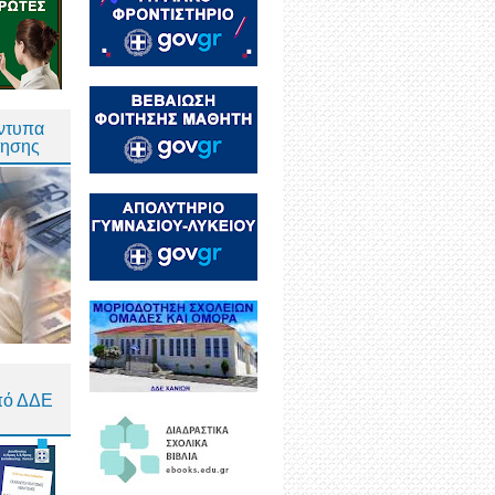
Έντυπα
τησης
πό ΔΔΕ