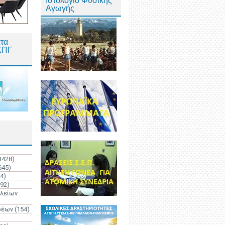
Ιστολόγιο Φυσικής
Αγωγής
τα
ΚΠΓ
3428)
645)
4)
192)
ολείων
ρέων
(154)