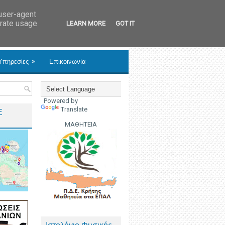
 user-agent
erate usage
LEARN MORE
GOT IT
»
Υπηρεσίες
Επικοινωνία
Powered by
Translate
Ε
ΜΑΘΗΤΕΙΑ