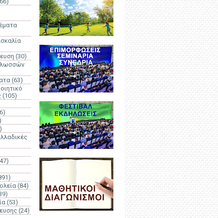
66)
)
Θέματα
ασκαλία
δευση
(30)
γλωσσών
ατα
(63)
οιητικό
ς
(105)
6)
)
)
λλαδικές
(47)
891)
ολεία
(84)
39)
ία
(53)
δευσης
(24)