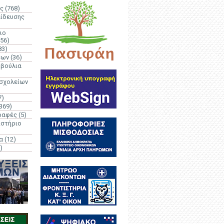
ς
(768)
αίδευσης
ιο
(56)
83)
έων
(36)
μβούλια
 σχολείων
7)
369)
ραφές
(5)
ιστήριο
α
(12)
)