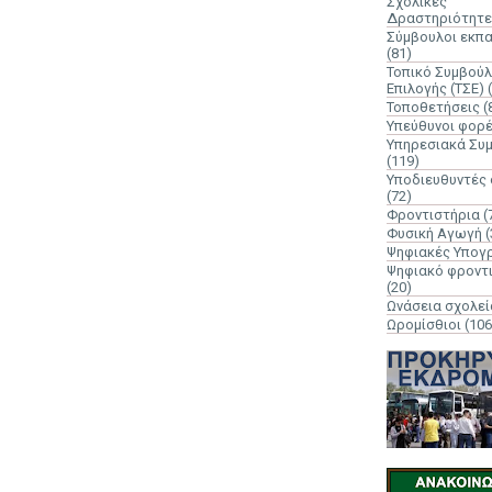
Σχολικές
Δραστηριότητε
Σύμβουλοι εκπ
(81)
Τοπικό Συμβούλ
Επιλογής (ΤΣΕ)
Τοποθετήσεις
(
Υπεύθυνοι φορ
Υπηρεσιακά Συ
(119)
Υποδιευθυντές
(72)
Φροντιστήρια
(
Φυσική Αγωγή
(
Ψηφιακές Υπογ
Ψηφιακό φροντ
(20)
Ωνάσεια σχολεί
Ωρομίσθιοι
(106