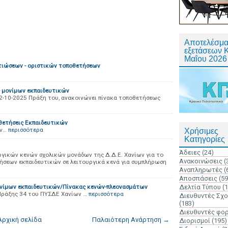
Αποτελέσμα
εξετάσεων 
Μαΐου 2026
τιώσεων - οριστικών τοποθετήσεων
ς μονίμων εκπαιδευτικών
η/2-10-2025 Πράξη του, ανακοινώνει πίνακα τοποθετήσεως
θετήσεις Εκπαιδευτικών
ων…
περισσότερα
Χρήσιμες
Κατηγορίες
Άδειες
(24)
κών κενών σχολικών μονάδων της Δ.Δ.Ε. Χανίων για το
Ανακοινώσεις
(
τήσεων εκπαιδευτικών σε λειτουργικά κενά για συμπλήρωση
Αναπληρωτές
(
Αποσπάσεις
(59
νίμων εκπαιδευτικών/Πίνακας κενών-πλεονασμάτων
Δελτία Τύπου
(
ράξης 34 του ΠΥΣΔΕ Χανίων …
περισσότερα
Διευθυντές Σχ
(183)
Διευθυντές φο
Αρχική σελίδα
Παλαιότερη Ανάρτηση →
Διορισμοί
(195)