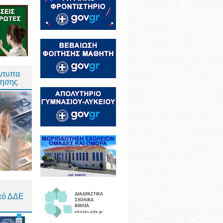
Έντυπα
τησης
πό ΔΔΕ