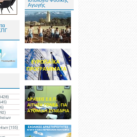
Ιστολόγιο Φυσικής
Αγωγής
τα
ΚΠΓ
3428)
645)
6)
192)
ολείων
ρέων
(155)