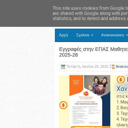
This site uses cookies from Google to 
are shared with Google along with per
statistics, and to detect and address
»
»
Αρχή
Σχολεία
Ανακοινώσεις
Εγγραφές στην ΕΠΑΣ Μαθητεία
2025-26
Τετάρτη, Ιουνίου 25, 2025
Ανακοι
Χαν
στις ε
1. Μα
2. Βο
3. Τε
4. Τε
ηλεκτ