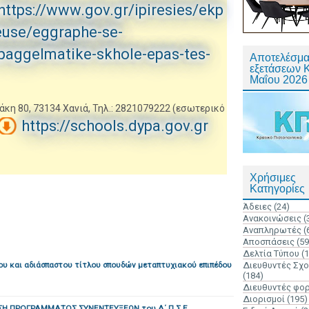
https://www.gov.gr/ipiresies/ekp
euse/eggraphe-se-
paggelmatike-skhole-epas-tes-
Αποτελέσμα
εξετάσεων 
Μαΐου 2026
 80, 73134 Χανιά, Τηλ.: 2821079222 (εσωτερικό
https://schools.dypa.gov.gr
Χρήσιμες
Κατηγορίες
Άδειες
(24)
Ανακοινώσεις
(
Αναπληρωτές
(
Αποσπάσεις
(59
Δελτία Τύπου
(
υ και αδιάσπαστου τίτλου σπουδών μεταπτυχιακού επιπέδου
Διευθυντές Σχ
(184)
Διευθυντές φο
Διορισμοί
(195)
Η ΠΡΟΓΡΑΜΜΑΤΟΣ ΣΥΝΕΝΤΕΥΞΕΩΝ του Δ΄ Π.Σ.Ε.