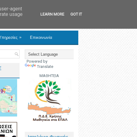
 user-agent
erate usage
LEARN MORE
GOT IT
»
Υπηρεσίες
Επικοινωνία
Powered by
Translate
Ε
ΜΑΘΗΤΕΙΑ