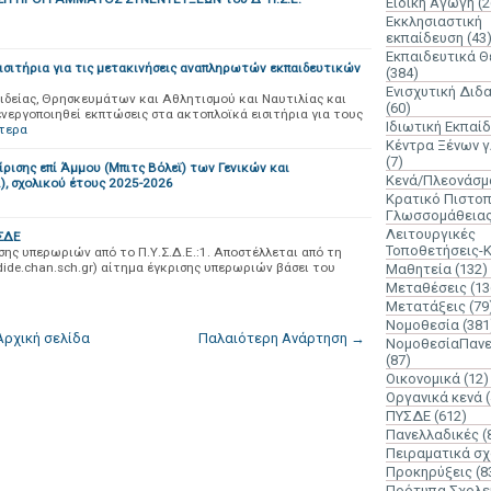
Ειδική Αγωγή
(2
Εκκλησιαστική
εκπαίδευση
(43
Εκπαιδευτικά 
ισιτήρια για τις μετακινήσεις αναπληρωτών εκπαιδευτικών
(384)
Ενισχυτική Διδ
δείας, Θρησκευμάτων και Αθλητισμού και Ναυτιλίας και
(60)
ενεργοποιηθεί εκπτώσεις στα ακτοπλοϊκά εισιτήρια για τους
Ιδιωτική Εκπαί
τερα
Κέντρα Ξένων 
(7)
σης επί Άμμου (Μπιτς Βόλεϊ) των Γενικών και
Κενά/Πλεονάσμ
), σχολικού έτους 2025-2026
Κρατικό Πιστοπ
Γλωσσομάθεια
Λειτουργικές
ΥΣΔΕ
Τοποθετήσεις-
σης υπερωριών από το Π.Υ.Σ.Δ.Ε.:1. Αποστέλλεται από τη
dide.chan.sch.gr) αίτημα έγκρισης υπερωριών βάσει του
Μαθητεία
(132)
Μεταθέσεις
(13
Μετατάξεις
(79
Νομοθεσία
(381
Αρχική σελίδα
Παλαιότερη Ανάρτηση →
ΝομοθεσίαΠανε
(87)
Οικονομικά
(12)
Οργανικά κενά
ΠΥΣΔΕ
(612)
Πανελλαδικές
(
Πειραματικά σχ
Προκηρύξεις
(8
Πρότυπα Σχολε