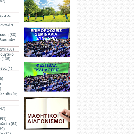
67)
)
Θέματα
ασκαλία
δευση
(30)
γλωσσών
ατα
(63)
οιητικό
ς
(105)
Κενά
(1)
6)
)
)
λλαδικές
(47)
891)
ολεία
(84)
39)
ία
(53)