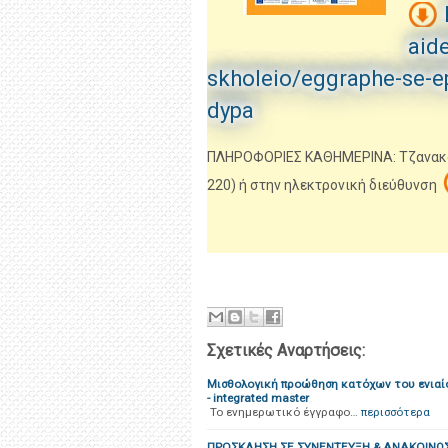
aid
skholeio/eggraphe-se-e
dypa
ΠΛΗΡΟΦΟΡΙΕΣ ΚΑΘΗΜΕΡΙΝΑ: Τζανακάκη
220) ή στην ηλεκτρονική διεύθυνση
Σχετικές Αναρτήσεις:
Μισθολογική προώθηση κατόχων του ενιαίο
- integrated master
Το ενημερωτικό έγγραφο…
περισσότερα
ΠΡΟΣΚΛΗΣΗ ΣΕ ΣΥΝΕΝΤΕΥΞΗ & ΑΝΑΚΟΙΝΩΣ