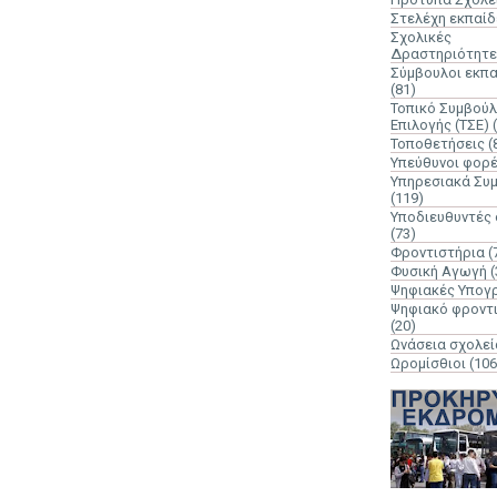
Στελέχη εκπαί
Σχολικές
Δραστηριότητε
Σύμβουλοι εκπ
(81)
Τοπικό Συμβούλ
Επιλογής (ΤΣΕ)
Τοποθετήσεις
(
Υπεύθυνοι φορ
Υπηρεσιακά Συ
(119)
Υποδιευθυντές
(73)
Φροντιστήρια
(
Φυσική Αγωγή
(
Ψηφιακές Υπογ
Ψηφιακό φροντ
(20)
Ωνάσεια σχολεί
Ωρομίσθιοι
(106