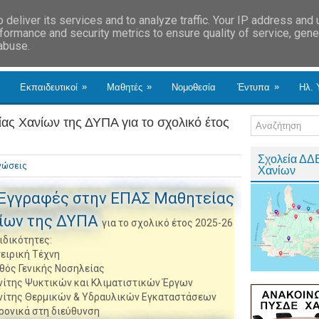
deliver its services and to analyze traffic. Your IP address and
formance and security metrics to ensure quality of service, gen
 abuse.
»
»
»
Εκπαιδευτικοί
Μαθητές
Νομοθεσία
Έντυπα
Ηλ. 
ς Χανίων της ΔΥΠΑ για το σχολικό έτος
Σχολεία ΔΔ
νώσεις
Χανίων
Εγγραφές στην ΕΠΑΣ Μαθητείας
ίων της ΔΥΠΑ
για το σχολικό έτος 2025-26
ιδικότητες:
γειρική Τέχνη
ηθός Γενικής Νοσηλείας
χνίτης Ψυκτικών και Κλιματιστικών Έργων
χνίτης Θερμικών & Υδραυλικών Εγκαταστάσεων
ρονικά στη διεύθυνση