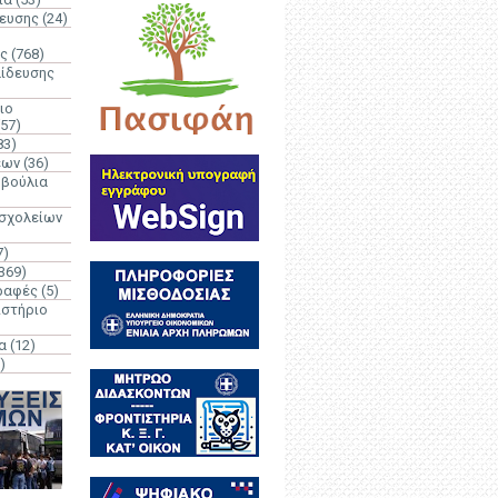
δευσης
(24)
ς
(768)
αίδευσης
ιο
(57)
83)
έων
(36)
μβούλια
 σχολείων
7)
369)
ραφές
(5)
ιστήριο
α
(12)
)