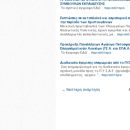
ΣΥΜΒΟΥΛΩΝ ΕΚΠΑΙΔΕΥΣΗΣ
Το σχετικό έγγραφο ΕΔΩ …
περισσότερα
Εκπτώσεις σε ακτοπλοϊκά και αεροπορικά ε
την περίοδο των Χριστουγέννων
Με κοινή πρωτοβουλία των Υπουργείων Παι
Νησιωτικής Πολιτικής, έχουν εγκριθεί και 
αναπληρωτές εκπαιδευτικούς, με …
περισσό
Προκήρυξη Πανελλήνιων Αγώνων Πετοσφαίρι
Επαγγελματικών Λυκείων (ΓΕ.Λ. και ΕΠΑ.Λ.
Το έγγραφο ΕΔΩ …
περισσότερα
Διαδικασία έγκρισης υπερωριών από το Π
Σας ενημερώνουμε για τη διαδικασία έγκρι
σχολική μονάδα προς το Π.Υ.Σ.Δ.Ε. (pysde@
υποδείγματος, αρχείο: “…
περισσότερα
← Νεότερη ανάρτηση