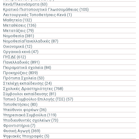
Κενά/Πλεονάσματα
(63)
Κρατικό Πιστοποιητικό Γλωσσομάθειας
(105)
Λειτουργικές Τοποθετήσεις-Κενά
(1)
Μαθητεία
(132)
Μεταθέσεις
(136)
Μετατάξεις
(79)
Νομοθεσία
(381)
ΝομοθεσίαΠανελλαδικές
(87)
Οικονομικά
(12)
Οργανικά κενά
(47)
ΠΥΣΔΕ
(612)
Πανελλαδικές
(891)
Πειραματικά σχολεία
(84)
Προκηρύξεις
(839)
Πρότυπα Σχολεία
(53)
Στελέχη εκπαίδευσης
(24)
Σχολικές Δραστηριότητες
(768)
Σύμβουλοι εκπαίδευσης
(81)
Τοπικό Συμβούλιο Επιλογής (ΤΣΕ)
(57)
Τοποθετήσεις
(83)
Υπεύθυνοι φορέων
(36)
Υπηρεσιακά Συμβούλια
(119)
Υποδιευθυντές σχολείων
(73)
Φροντιστήρια
(7)
Φυσική Αγωγή
(369)
Ψηφιακές Υπογραφές
(5)