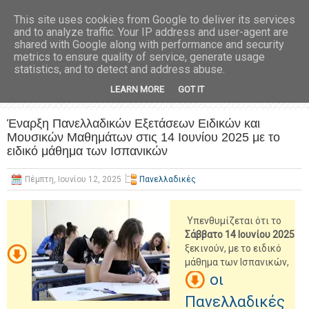
This site uses cookies from Google to deliver its services
and to analyze traffic. Your IP address and user-agent are
shared with Google along with performance and security
metrics to ensure quality of service, generate usage
statistics, and to detect and address abuse.
LEARN MORE
GOT IT
Έναρξη Πανελλαδικών Εξετάσεων Ειδικών και
Μουσικών Μαθημάτων στις 14 Ιουνίου 2025 με το
ειδικό μάθημα των Ισπανικών
Πέμπτη, Ιουνίου 12, 2025
Πανελλαδικές
Υπενθυμίζεται ότι το
Σάββατο 14 Ιουνίου 2025
ξεκινούν, με το ειδικό
μάθημα των Ισπανικών,
οι
Πανελλαδικές