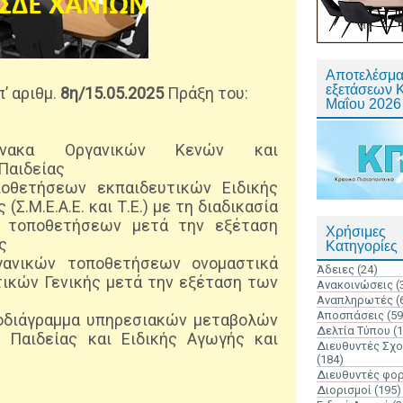
Αποτελέσμα
εξετάσεων 
’ αριθμ.
8η/15.05.2025
Πράξη του:
Μαΐου 2026
 πίνακα Οργανικών Κενών και
Παιδείας
οθετήσεων εκπαιδευτικών Ειδικής
Σ.Μ.Ε.Α.Ε. και Τ.Ε.) με τη διαδικασία
ν τοποθετήσεων μετά την εξέταση
Χρήσιμες
ας
Κατηγορίες
γανικών τοποθετήσεων ονομαστικά
Άδειες
(24)
ικών Γενικής μετά την εξέταση των
Ανακοινώσεις
(
Αναπληρωτές
(
Αποσπάσεις
(59
νοδιάγραμμα υπηρεσιακών μεταβολών
Δελτία Τύπου
(
ς Παιδείας και Ειδικής Αγωγής και
Διευθυντές Σχ
(184)
Διευθυντές φο
Διορισμοί
(195)