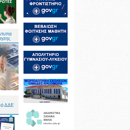
Έντυπα
τησης
πό ΔΔΕ