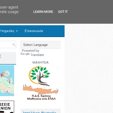
 user-agent
erate usage
LEARN MORE
GOT IT
»
Υπηρεσίες
Επικοινωνία
Powered by
Translate
Ε
ΜΑΘΗΤΕΙΑ