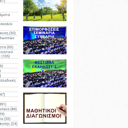
67)
)
Θέματα
ασκαλία
δευση
(30)
γλωσσών
ατα
(63)
οιητικό
ς
(105)
6)
)
)
λλαδικές
(47)
891)
ολεία
(84)
39)
ία
(53)
δευσης
(24)