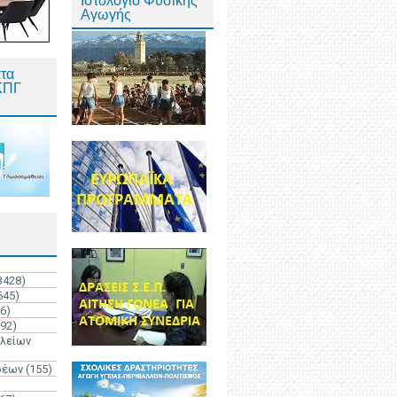
Ιστολόγιο Φυσικής
Αγωγής
τα
ΚΠΓ
3428)
645)
6)
192)
ολείων
ρέων
(155)