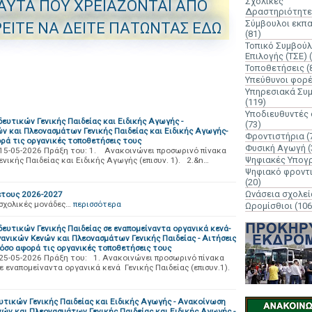
Σχολικές
 ΑΥΤΑ ΠΟΥ ΧΡΕΙΑΖΟΝΤΑΙ ΑΠΟ
Δραστηριότητε
Σύμβουλοι εκπ
ΕΙΤΕ ΝΑ ΔΕΙΤΕ ΠΑΤΩΝΤΑΣ ΕΔΩ
(81)
Τοπικό Συμβούλ
Επιλογής (ΤΣΕ)
Τοποθετήσεις
(
Υπεύθυνοι φορ
Υπηρεσιακά Συ
(119)
Υποδιευθυντές
ευτικών Γενικής Παιδείας και Ειδικής Αγωγής -
(73)
ν και Πλεονασμάτων Γενικής Παιδείας και Ειδικής Αγωγής-
Φροντιστήρια
(
ρά τις οργανικές τοποθετήσεις τους
Φυσική Αγωγή
(
3η/15-05-2026 Πράξη του: 1. Ανακοινώνει προσωρινό πίνακα
Ψηφιακές Υπογ
ικής Παιδείας και Ειδικής Αγωγής (επισυν. 1). 2.&n…
Ψηφιακό φροντ
(20)
Ωνάσεια σχολεί
έτους 2026-2027
 σχολικές μονάδες…
περισσότερα
Ωρομίσθιοι
(106
ευτικών Γενικής Παιδείας σε εναπομείναντα οργανικά κενά-
ανικών Κενών και Πλεονασμάτων Γενικής Παιδείας - Aιτήσεις
 όσο αφορά τις οργανικές τοποθετήσεις τους
η/25-05-2026 Πράξη του: 1. Ανακοινώνει προσωρινό πίνακα
εναπομείναντα οργανικά κενά Γενικής Παιδείας (επισυν.1).
υτικών Γενικής Παιδείας και Ειδικής Αγωγής - Ανακοίνωση
ών και Πλεονασμάτων Γενικής Παιδείας και Ειδικής Αγωγής -