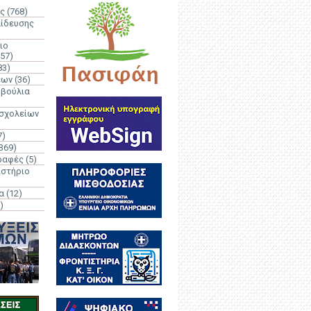
ς
(768)
αίδευσης
ιο
(57)
83)
έων
(36)
μβούλια
 σχολείων
7)
369)
ραφές
(5)
ιστήριο
α
(12)
)