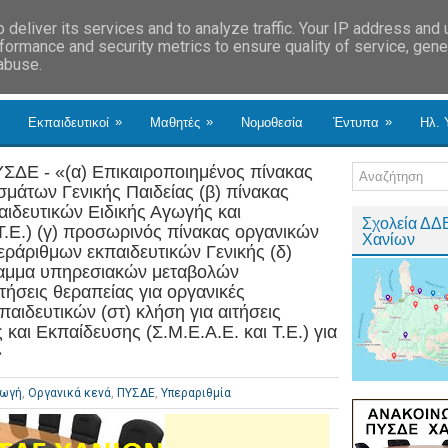
deliver its services and to analyze traffic. Your IP address and
formance and security metrics to ensure quality of service, gen
 abuse.
»
»
»
Εκπαιδευτικοί
Μαθητές
Νομοθεσία
Έντυπα
Ηλ. 
ΣΔΕ - «(α) Επικαιροποιημένος πίνακας
μάτων Γενικής Παιδείας (β) πίνακας
ιδευτικών Ειδικής Αγωγής και
Σχολεία ΔΔ
Τ.Ε.) (γ) προσωρινός πίνακας οργανικών
Χανίων
ράριθμων εκπαιδευτικών Γενικής (δ)
ραμμα υπηρεσιακών μεταβολών
ιτήσεις θεραπείας για οργανικές
αιδευτικών (στ) κλήση για αιτήσεις
και Εκπαίδευσης (Σ.Μ.Ε.Α.Ε. και Τ.Ε.) για
»
γωγή
,
Οργανικά κενά
,
ΠΥΣΔΕ
,
Υπεραριθμία