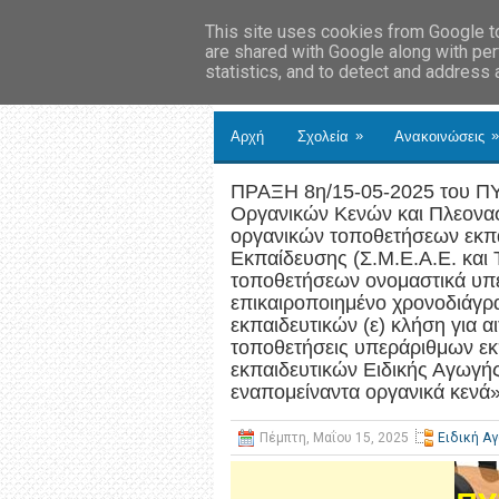
This site uses cookies from Google to 
are shared with Google along with per
statistics, and to detect and address
»
»
Αρχή
Σχολεία
Ανακοινώσεις
ΠΡΑΞΗ 8η/15-05-2025 του ΠΥ
Οργανικών Κενών και Πλεονασ
οργανικών τοποθετήσεων εκπα
Εκπαίδευσης (Σ.Μ.Ε.Α.Ε. και 
τοποθετήσεων ονομαστικά υπε
επικαιροποιημένο χρονοδιάγ
εκπαιδευτικών (ε) κλήση για α
τοποθετήσεις υπεράριθμων εκπ
εκπαιδευτικών Ειδικής Αγωγής 
εναπομείναντα οργανικά κενά
Πέμπτη, Μαΐου 15, 2025
Ειδική Α