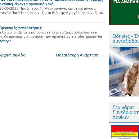
σε εναπομείναντα οργανικά κενά
η/20-05-2026 Πράξη του: 1. Ανακοινώνει οριστικό πίνακα
κής Παιδείας (επισυν. 1) και Ειδικής Αγωγής (επισυν. 2) με
Οργανικές τοποθετήσεις
ελτίωσης- Οριστικής τοποθέτησης το Συμβούλιο δεν έχει
Οδηγίες - 
ν. Οι προσωρινοί πίνακες των οργανικών τοποθετήσεων θα
συνταξιοδό
σότερα
Αρχική σελίδα
Παλαιότερη Ανάρτηση →
Σεμινάρια -
Συνέδρια α
Χανίων