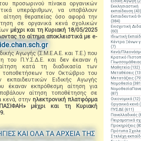
Ειδική Αγωγή
(2
του προσωρινού πίνακα οργανικών
Εκκλησιαστική
τικά υπεράριθμων, να υποβάλουν
εκπαίδευση
(43
) αίτηση θεραπείας όσο αφορά την
Εκπαιδευτικά 
(384)
έτηση σε οργανικά κενά σχολικών
Ενισχυτική Διδ
νίων
μέχρι και τη Κυριακή 18/05/2025
(60)
οντας το αίτημα αποκλειστικά με e-
Ιδιωτική Εκπαί
Κέντρα Ξένων 
de.chan.sch.gr
(7)
Κενά/Πλεονάσμ
ικής Αγωγής (Σ.Μ.Ε.Α.Ε. και Τ.Ε.) που
Κρατικό Πιστοπ
η του Π.Υ.Σ.Δ.Ε. και δεν έκαναν ή
Γλωσσομάθεια
αίτηση κατά τη διαδικασία των
Μαθητεία
(132)
ν τοποθετήσεων τον Οκτώβριο του
Μεταθέσεις
(13
Μετατάξεις
(79
 εκπαιδευτικών Ειδικής Αγωγής
Νομοθεσία
(381
 που έκαναν εκπρόθεσμη αίτηση για
ΝομοθεσίαΠανε
ποβάλουν αίτηση τοποθέτησης σε
(87)
ά κενά, στην
ηλεκτρονική πλατφόρμα
Οικονομικά
(12)
Οργανικά κενά
«ΠΑΣΙΦΑΗ» μέχρι και τη Κυριακή
ΠΥΣΔΕ
(611)
9.
Πανελλαδικές
(
Πειραματικά σχ
Προκηρύξεις
(8
Πρότυπα Σχολε
ΓΙΕΣ ΚΑΙ ΟΛΑ ΤΑ ΑΡΧΕΙΑ ΤΗΣ
Στελέχη εκπαί