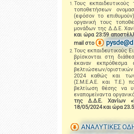
Τους εκπαιδευτικούς 
τοποθετήσεων ονομασ
(εφόσον το επιθυμούν
οργανική τους τοποθ
μονάδων της Δ.Δ.Ε. Χα
και ώρα 23:59 αποστέλλ
pysde@di
mail στο
Τους εκπαιδευτικούς Ειδ
βρίσκονται στη διάθεσ
έκαναν εκπρόθεσμα 
βελτιώσεων/οριστικώ
2024 καθώς και των
(Σ.Μ.Ε.Α.Ε. και Τ.Ε.)
βελτίωση θέσης να υ
εναπομείναντα οργανικ
της Δ.Δ.Ε. Χανίων 
18/05/2024 και ώρα 23.5
ΑΝΑΛΥΤΙΚΕΣ ΟΔΗ