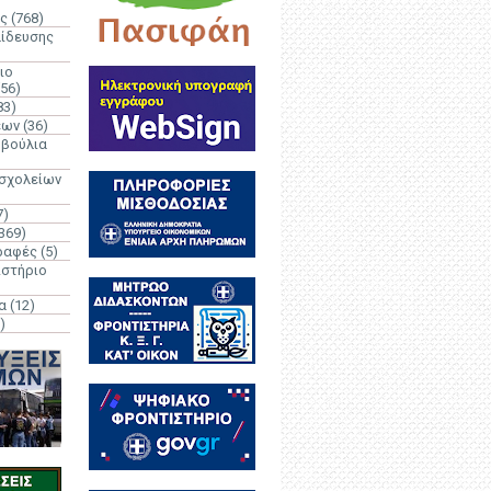
ς
(768)
αίδευσης
ιο
(56)
83)
έων
(36)
μβούλια
 σχολείων
7)
369)
ραφές
(5)
ιστήριο
α
(12)
)