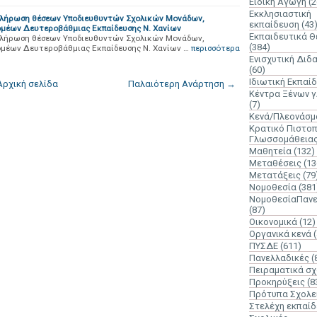
Ειδική Αγωγή
(2
Εκκλησιαστική
πλήρωση θέσεων Υποδιευθυντών Σχολικών Μονάδων,
εκπαίδευση
(43
μέων Δευτεροβάθμιας Εκπαίδευσης Ν. Χανίων
Εκπαιδευτικά 
πλήρωση θέσεων Υποδιευθυντών Σχολικών Μονάδων,
(384)
μέων Δευτεροβάθμιας Εκπαίδευσης Ν. Χανίων …
περισσότερα
Ενισχυτική Διδ
(60)
Ιδιωτική Εκπαί
Αρχική σελίδα
Παλαιότερη Ανάρτηση →
Κέντρα Ξένων 
(7)
Κενά/Πλεονάσμ
Κρατικό Πιστοπ
Γλωσσομάθεια
Μαθητεία
(132)
Μεταθέσεις
(13
Μετατάξεις
(79
Νομοθεσία
(381
ΝομοθεσίαΠανε
(87)
Οικονομικά
(12)
Οργανικά κενά
ΠΥΣΔΕ
(611)
Πανελλαδικές
(
Πειραματικά σχ
Προκηρύξεις
(8
Πρότυπα Σχολε
Στελέχη εκπαί