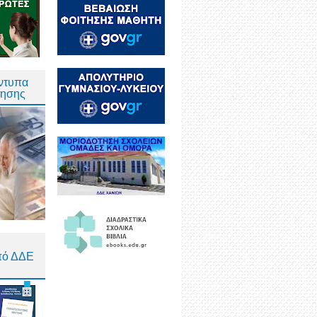
Έντυπα
τησης
πό ΔΔΕ