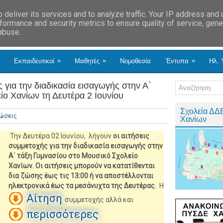
deliver its services and to analyze traffic. Your IP address and
formance and security metrics to ensure quality of service, gen
 abuse.
»
»
»
Εκπαιδευτικοί
Μαθητές
Νομοθεσία
Έντυπα
Ηλ. 
 για την διαδικασία εισαγωγής στην Α΄
ο Χανίων τη Δευτέρα 2 Ιουνίου
Σχολεία ΔΔ
νώσεις
Χανίων
Την Δευτέρα 02 Ιουνίου, λήγουν
οι αιτήσεις
συμμετοχής για την διαδικασία εισαγωγής στην
Α΄ τάξη Γυμνασίου στο Μουσικό Σχολείο
Χανίων. Οι αιτήσεις μπορούν να κατατίθενται
δια ζώσης έως τις 13:00 ή να αποστέλλονται
ηλεκτρονικά έως τα μεσάνυχτα της Δευτέρας.
Η
Αίτηση
συμμετοχής αλλά και
περισσότερες