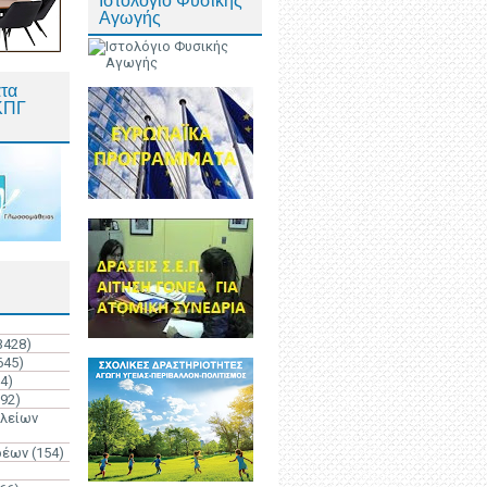
Ιστολόγιο Φυσικής
Αγωγής
τα
ΚΠΓ
3428)
645)
4)
192)
ολείων
ρέων
(154)