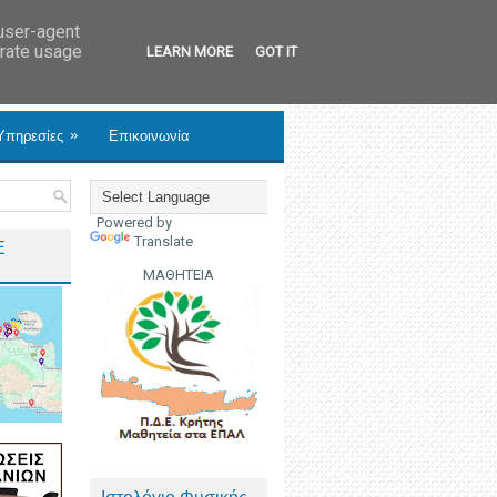
 user-agent
erate usage
LEARN MORE
GOT IT
»
Υπηρεσίες
Επικοινωνία
Powered by
Translate
Ε
ΜΑΘΗΤΕΙΑ