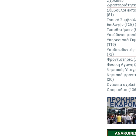
Σχολικές
Δραστηριότητε
Σύμβουλοι εκπ
(81)
Τοπικό Συμβούλ
Επιλογής (ΤΣΕ)
Τοποθετήσεις
(
Υπεύθυνοι φορ
Υπηρεσιακά Συ
(119)
Υποδιευθυντές
(72)
Φροντιστήρια
(
Φυσική Αγωγή
(
Ψηφιακές Υπογ
Ψηφιακό φροντ
(20)
Ωνάσεια σχολεί
Ωρομίσθιοι
(106