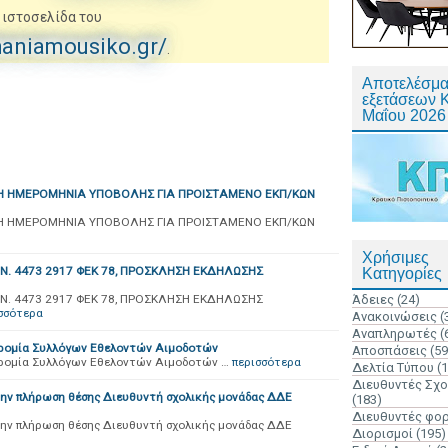
 ιστοσελίδα του
haniamousiko.gr/
.
Αποτελέσμα
εξετάσεων 
Μαΐου 2026
Η ΗΜΕΡΟΜΗΝΙΑ ΥΠΟΒΟΛΗΣ ΓΙΑ ΠΡΟΙΣΤΑΜΕΝΟ ΕΚΠ/ΚΩΝ
Η ΗΜΕΡΟΜΗΝΙΑ ΥΠΟΒΟΛΗΣ ΓΙΑ ΠΡΟΙΣΤΑΜΕΝΟ ΕΚΠ/ΚΩΝ
Χρήσιμες
Ν. 4473 2917 ΦΕΚ 78, ΠΡΟΣΚΛΗΣΗ ΕΚΔΗΛΩΣΗΣ
Κατηγορίες
Ν. 4473 2917 ΦΕΚ 78, ΠΡΟΣΚΛΗΣΗ ΕΚΔΗΛΩΣΗΣ
Άδειες
(24)
σσότερα
Ανακοινώσεις
(
Αναπληρωτές
(
δρομία Συλλόγων Εθελοντών Αιμοδοτών
Αποσπάσεις
(59
δρομία Συλλόγων Εθελοντών Αιμοδοτών …
περισσότερα
Δελτία Τύπου
(
Διευθυντές Σχ
την πλήρωση θέσης Διευθυντή σχολικής μονάδας ΔΔΕ
(183)
Διευθυντές φο
την πλήρωση θέσης Διευθυντή σχολικής μονάδας ΔΔΕ
Διορισμοί
(195)