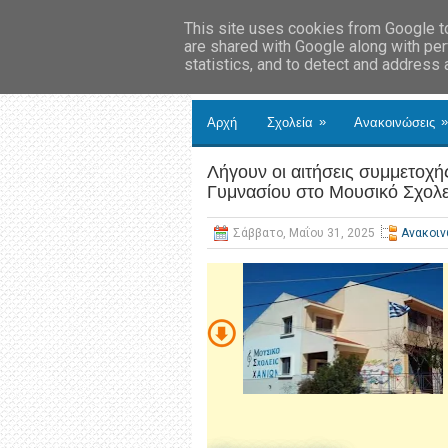
This site uses cookies from Google to 
are shared with Google along with per
statistics, and to detect and address
»
»
Αρχή
Σχολεία
Ανακοινώσεις
Λήγουν οι αιτήσεις συμμετοχής
Γυμνασίου στο Μουσικό Σχολεί
Σάββατο, Μαΐου 31, 2025
Ανακοι