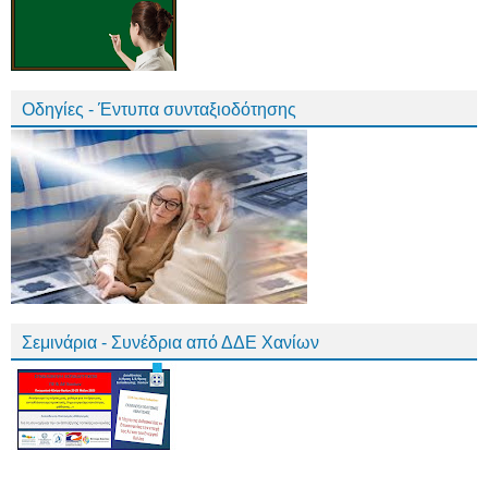
Οδηγίες - Έντυπα συνταξιοδότησης
Σεμινάρια - Συνέδρια από ΔΔΕ Χανίων