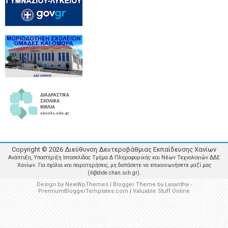
Copyright ©
2026
Διεύθυνση Δευτεροβάθμιας Εκπαίδευσης Χανίων
Ανάπτυξη, Υποστήριξη Ιστοσελίδας Τμήμα Δ Πληροφορικής και Νέων Τεχνολογιών ΔΔΕ
Χανίων. Για σχόλια και παρατηρήσεις, μη διστάσετε να επικοινωνήσετε μαζί μας
(it@dide.chan.sch.gr).
Design by
NewWpThemes
| Blogger Theme by
Lasantha
-
PremiumBloggerTemplates.com
|
Valuable Stuff Online