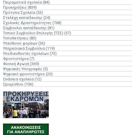
Πειραματικά σχολεία
(84)
Προκηρύξεις
(839)
Πρότυπα Σχολεία
(53)
Στελέχη εκπαίδευσης
(24)
Σχολικές Δραστηριότητες
(768)
Σύμβουλοι εκπαίδευσης
(81)
Τοπικό Συμβούλιο Επιλογής (ΤΣΕ)
(57)
Τοποθετήσεις
(83)
Υπεύθυνοι φορέων
(36)
Υπηρεσιακά Συμβούλια
(119)
Υποδιευθυντές σχολείων
(73)
Φροντιστήρια
(7)
Φυσική Αγωγή
(369)
Ψηφιακές Υπογραφές
(5)
Ψηφιακό φροντιστήριο
(20)
Ωνάσεια σχολεία
(12)
Ωρομίσθιοι
(106)