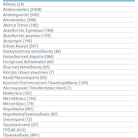
Άδειες
(24)
Ανακοινώσεις
(3428)
Αναπληρωτές
(645)
Αποσπάσεις
(596)
Δελτία Τύπου
(192)
Διευθυντές Σχολείων
(184)
Διευθυντές φορέων
(155)
Διορισμοί
(195)
Ειδική Αγωγή
(267)
Εκκλησιαστική εκπαίδευση
(43)
Εκπαιδευτικά Θέματα
(384)
Ενισχυτική Διδασκαλία
(60)
Ιδιωτική Εκπαίδευση
(30)
Κέντρα Ξένων γλωσσών
(7)
Κενά/Πλεονάσματα
(63)
Κρατικό Πιστοποιητικό Γλωσσομάθειας
(105)
Λειτουργικές Τοποθετήσεις-Κενά
(1)
Μαθητεία
(132)
Μεταθέσεις
(136)
Μετατάξεις
(79)
Νομοθεσία
(381)
ΝομοθεσίαΠανελλαδικές
(87)
Οικονομικά
(12)
Οργανικά κενά
(47)
ΠΥΣΔΕ
(612)
Πανελλαδικές
(891)