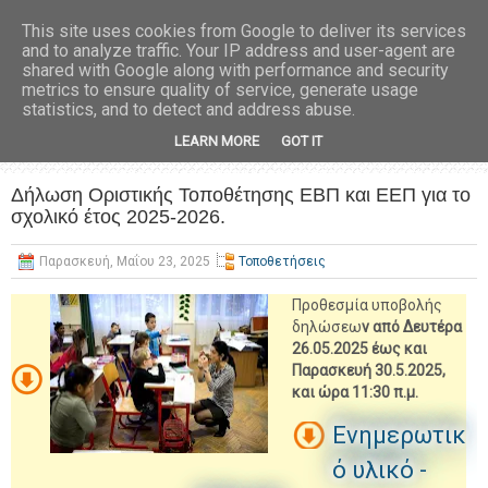
This site uses cookies from Google to deliver its services
and to analyze traffic. Your IP address and user-agent are
shared with Google along with performance and security
metrics to ensure quality of service, generate usage
statistics, and to detect and address abuse.
LEARN MORE
GOT IT
Δήλωση Οριστικής Τοποθέτησης ΕΒΠ και ΕΕΠ για το
σχολικό έτος 2025-2026.
Παρασκευή, Μαΐου 23, 2025
Τοποθετήσεις
Προθεσμία υποβολής
δηλώσεω
ν από Δευτέρα
26.05.2025 έως και
Παρασκευή 30.5.2025,
και ώρα 11:30 π.μ.
Ενημερωτικ
ό υλικό -