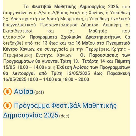
Το Φεστιβάλ Μαθητικής Δημιουργίας 2025,
που
διοργανώνουν η Δ/νση Δ/θμιας Εκπ/σης Χανίων, η Υπεύθυνη
Σχ. Δραστηριοτήτων Αρετή Μαρματάκη, η Υπεύθυνη Σχολικού
Επαγγελματικού Προσανατολισμού
Δήμητρα Λυμπέρη, οι
Εκπαιδευτικοί και οι Μαθητές που
υλοποιούν
Προγράμματα
Σχολικών Δραστηριοτήτων
, θα
διεξαχθεί από τις
13 έως και τις 16
Μαΐου στο Πνευματικό
Κέντρο
Χανίων,
σε συνεργασία με την Περιφέρεια Κρήτης -
Περιφερειακή Ενότητα Χανίων
.
Οι Παρουσιάσεις των
Προγραμμάτων θα γίνονται Τρίτη 13,
Τετάρτη 14 και Πέμπτη
15/05 10.00 – 14.00
και η
Έκθεση Αφίσας των Προγραμμάτων
θα λειτουργεί από Τρίτη 13/05/2025 έως Παρασκευή
16/05/2025 10.00 – 14.00 και 18.00 – 20.00
Αφίσα
(pdf)
Πρόγραμμα Φεστιβάλ Μαθητικής
Δημιουργίας 2025
(doc)