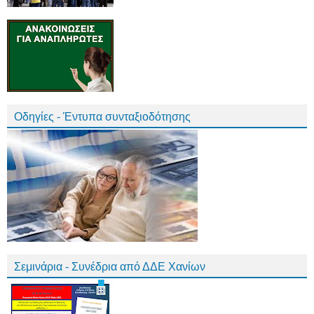
Οδηγίες - Έντυπα συνταξιοδότησης
Σεμινάρια - Συνέδρια από ΔΔΕ Χανίων