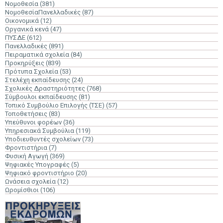
Νομοθεσία
(381)
ΝομοθεσίαΠανελλαδικές
(87)
Οικονομικά
(12)
Οργανικά κενά
(47)
ΠΥΣΔΕ
(612)
Πανελλαδικές
(891)
Πειραματικά σχολεία
(84)
Προκηρύξεις
(839)
Πρότυπα Σχολεία
(53)
Στελέχη εκπαίδευσης
(24)
Σχολικές Δραστηριότητες
(768)
Σύμβουλοι εκπαίδευσης
(81)
Τοπικό Συμβούλιο Επιλογής (ΤΣΕ)
(57)
Τοποθετήσεις
(83)
Υπεύθυνοι φορέων
(36)
Υπηρεσιακά Συμβούλια
(119)
Υποδιευθυντές σχολείων
(73)
Φροντιστήρια
(7)
Φυσική Αγωγή
(369)
Ψηφιακές Υπογραφές
(5)
Ψηφιακό φροντιστήριο
(20)
Ωνάσεια σχολεία
(12)
Ωρομίσθιοι
(106)