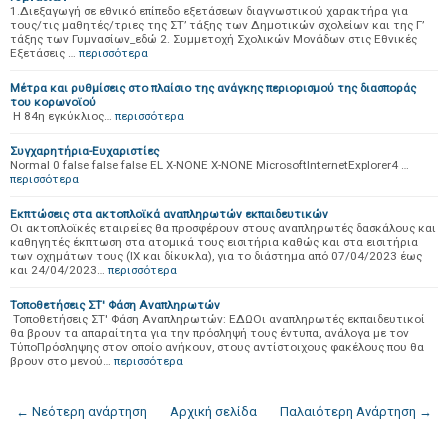
1.Διεξαγωγή σε εθνικό επίπεδο εξετάσεων διαγνωστικού χαρακτήρα για
τους/τις μαθητές/τριες της ΣΤ’ τάξης των Δημοτικών σχολείων και της Γ’
τάξης των Γυμνασίων_εδώ 2. Συμμετοχή Σχολικών Μονάδων στις Εθνικές
Εξετάσεις …
περισσότερα
Μέτρα και ρυθμίσεις στο πλαίσιο της ανάγκης περιορισμού της διασποράς
του κορωνοϊού
Η 84η εγκύκλιος…
περισσότερα
Συγχαρητήρια-Ευχαριστίες
Normal 0 false false false EL X-NONE X-NONE MicrosoftInternetExplorer4 …
περισσότερα
Eκπτώσεις στα ακτοπλοϊκά αναπληρωτών εκπαιδευτικών
Οι ακτοπλοϊκές εταιρείες θα προσφέρουν στους αναπληρωτές δασκάλους και
καθηγητές έκπτωση στα ατομικά τους εισιτήρια καθώς και στα εισιτήρια
των οχημάτων τους (ΙΧ και δίκυκλα), για το διάστημα από 07/04/2023 έως
και 24/04/2023…
περισσότερα
Τοποθετήσεις ΣΤ' Φάση Αναπληρωτών
Τοποθετήσεις ΣΤ' Φάση Αναπληρωτών: ΕΔΩΟι αναπληρωτές εκπαιδευτικοί
θα βρουν τα απαραίτητα για την πρόσληψή τους έντυπα, ανάλογα με τον
ΤύποΠρόσληψης στον οποίο ανήκουν, στους αντίστοιχους φακέλους που θα
βρουν στο μενού…
περισσότερα
← Νεότερη ανάρτηση
Αρχική σελίδα
Παλαιότερη Ανάρτηση →