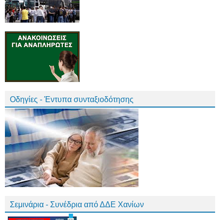
Οδηγίες - Έντυπα συνταξιοδότησης
Σεμινάρια - Συνέδρια από ΔΔΕ Χανίων