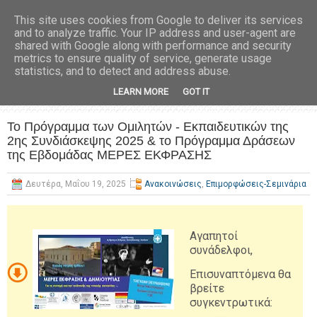
This site uses cookies from Google to deliver its services
and to analyze traffic. Your IP address and user-agent are
shared with Google along with performance and security
metrics to ensure quality of service, generate usage
statistics, and to detect and address abuse.
LEARN MORE
GOT IT
Το Πρόγραμμα των Ομιλητών - Εκπαιδευτικών της
2ης Συνδιάσκεψης 2025 & το Πρόγραμμα Δράσεων
της Εβδομάδας ΜΕΡΕΣ ΕΚΦΡΑΣΗΣ
Δευτέρα, Μαΐου 19, 2025
Ανακοινώσεις
,
Επιμορφώσεις-Σεμινάρια
Αγαπητοί
συνάδελφοι,
Επισυναπτόμενα θα
βρείτε
συγκεντρωτικά: