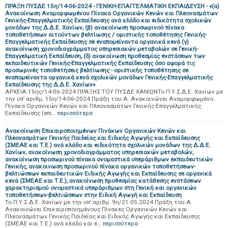
ΠΡΑΞΗ ΠΥΣΔΕ 15η/14-06-2024 - ΓΕΝΙΚΗ-ΕΠΑΓΓΕΛΜΑΤΙΚΗ ΕΚΠΑΙΔΕΥΣΗ - «(α)
Ανακοίνωση Αναμορφωμένου Πίνακα Οργανικών Κενών και Πλεονασμάτων
Γενικής-Επαγγελματικής Εκπαίδευσης ανά κλάδο και ειδικότητα σχολικών
μονάδων της Δ.Δ.Ε. Χανίων, (β) ανακοίνωση προσωρινού πίνακα
τοποθετήσεων αιτούντων βελτίωσης / οριστικής τοποθέτησης Γενικής-
Επαγγελματικής Εκπαίδευσης σε εναπομείναντα οργανικά κενά (γ)
ανακοίνωση χρονοδιαγράμματος υπηρεσιακών μεταβολών σε Γενική-
Επαγγελματική Εκπαίδευση, (δ) ανακοίνωση προθεσμίας ενστάσεων των
εκπαιδευτικών Γενικής-Επαγγελματικής Εκπαίδευσης όσο αφορά τις
προσωρινές τοποθετήσεις βελτίωσης - οριστικής τοποθέτησης σε
εναπομείναντα οργανικά κενά σχολικών μονάδων Γενικής-Επαγγελματικής
Εκπαίδευσης της Δ.Δ.Ε. Χανίων»
ΑΡΧΕΙΑ 15ης/14-06-2024 ΠΡΑΞΗΣ ΤΟΥ ΠΥΣΔΕ ΧΑΝΙΩΝΤο Π.Υ.Σ.Δ.Ε. Χανίων με
την υπ’ αριθμ. 15η/14-06-2024 Πράξη του:A. Ανακοινώνει Αναμορφωμένο
Πίνακα Οργανικών Κενών και Πλεονασμάτων Γενικής-Επαγγελματικής
Εκπαίδευσης (επι…
περισσότερα
Ανακοίνωση Επικαιροποιημένων Πινάκων Οργανικών Κενών και
Πλεονασμάτων Γενικής Παιδείας και Ειδικής Αγωγής και Εκπαίδευσης
(ΣΜΕΑΕ και Τ.Ε.) ανά κλάδο και ειδικότητα σχολικών μονάδων της Δ.Δ.Ε.
Χανίων, ανακοίνωση χρονοδιαγράμματος υπηρεσιακών μεταβολών,
ανακοίνωση προσωρινού πίνακα ονομαστικά υπεράριθμων εκπαιδευτικών
Γενικής, ανακοινωση προσωρινού πίνακα οργανικών τοποθετήσεων-
βελτιώσεων εκπαιδευτικών Ειδικής Αγωγής και Εκπαίδευσης σε οργανικά
κενά (ΣΜΕΑΕ και Τ.Ε.), ανακοίνωση προθεσμίας κατάθεσης ενστάσεων
χαρακτηρισμού ονομαστικά υπεράριθμων στη Γενική και οργανικών
τοποθετήσεων-βελτιώσεων στην Ειδική Αγωγή και Εκπαίδευση
Το Π.Υ.Σ.Δ.Ε. Χανίων με την υπ’ αριθμ. 9η/21.05.2024 Πράξη του:A.
Ανακοινώνει Επικαιροποιημένους Πίνακες Οργανικών Κενών και
Πλεονασμάτων Γενικής Παιδείας και Ειδικής Αγωγής και Εκπαίδευσης
(ΣΜΕΑΕ και Τ.Ε.) ανά κλάδο και ε…
περισσότερα