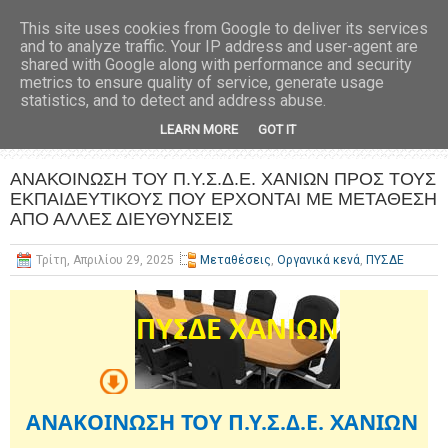
This site uses cookies from Google to deliver its services
and to analyze traffic. Your IP address and user-agent are
shared with Google along with performance and security
metrics to ensure quality of service, generate usage
statistics, and to detect and address abuse.
LEARN MORE
GOT IT
ΑΝΑΚΟΙΝΩΣΗ ΤΟΥ Π.Υ.Σ.Δ.Ε. ΧΑΝΙΩΝ ΠΡΟΣ ΤΟΥΣ
ΕΚΠΑΙΔΕΥΤΙΚΟΥΣ ΠΟΥ ΕΡΧΟΝΤΑΙ ΜΕ ΜΕΤΑΘΕΣΗ
ΑΠΟ ΑΛΛΕΣ ΔΙΕΥΘΥΝΣΕΙΣ
Τρίτη, Απριλίου 29, 2025
Μεταθέσεις
,
Οργανικά κενά
,
ΠΥΣΔΕ
ΑΝΑΚΟΙΝΩΣΗ ΤΟΥ Π.Υ.Σ.Δ.Ε. ΧΑΝΙΩΝ