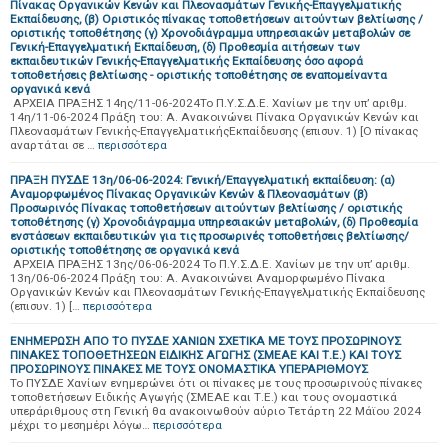
Πίνακας Οργανικών Κενών και Πλεονασμάτων Γενικής-Επαγγελματικής
Εκπαίδευσης, (β) Οριστικός πίνακας τοποθετήσεων αιτούντων βελτίωσης /
οριστικής τοποθέτησης (γ) Χρονοδιάγραμμα υπηρεσιακών μεταβολών σε
Γενική-Επαγγελματική Εκπαίδευση, (δ) Προθεσμία αιτήσεων των
εκπαιδευτικών Γενικής-Επαγγελματικής Εκπαίδευσης όσο αφορά
τοποθετήσεις βελτίωσης - οριστικής τοποθέτησης σε εναπομείναντα
οργανικά κενά
ΑΡΧΕΙΑ ΠΡΑΞΗΣ 14ης/11-06-2024Το Π.Υ.Σ.Δ.Ε. Χανίων με την υπ’ αριθμ.
14η/11-06-2024 Πράξη του: Α. Ανακοινώνει Πίνακα Οργανικών Κενών και
Πλεονασμάτων Γενικής-ΕπαγγελματικήςΕκπαίδευσης (επισυν. 1) [Ο πίνακας
αναρτάται σε …
περισσότερα
ΠΡΑΞΗ ΠΥΣΔΕ 13η/06-06-2024: Γενική/Επαγγελματική εκπαίδευση: (α)
Αναμορφωμένος Πίνακας Οργανικών Κενών & Πλεονασμάτων (β)
Προσωρινός Πίνακας τοποθετήσεων αιτούντων βελτίωσης / οριστικής
τοποθέτησης (γ) Χρονοδιάγραμμα υπηρεσιακών μεταβολών, (δ) Προθεσμία
ενστάσεων εκπαιδευτικών για τις προσωρινές τοποθετήσεις βελτίωσης/
οριστικής τοποθέτησης σε οργανικά κενά
ΑΡΧΕΙΑ ΠΡΑΞΗΣ 13ης/06-06-2024 Το Π.Υ.Σ.Δ.Ε. Χανίων με την υπ’ αριθμ.
13η/06-06-2024 Πράξη του: A. Ανακοινώνει Αναμορφωμένο Πίνακα
Οργανικών Κενών και Πλεονασμάτων Γενικής-Επαγγελματικής Εκπαίδευσης
(επισυν. 1) […
περισσότερα
ΕΝΗΜΕΡΩΣΗ ΑΠΟ ΤΟ ΠΥΣΔΕ ΧΑΝΙΩΝ ΣΧΕΤΙΚΑ ΜΕ ΤΟΥΣ ΠΡΟΣΩΡΙΝΟΥΣ
ΠΙΝΑΚΕΣ ΤΟΠΟΘΕΤΗΣΕΩΝ ΕΙΔΙΚΗΣ ΑΓΩΓΗΣ (ΣΜΕΑΕ ΚΑΙ Τ.Ε.) ΚΑΙ ΤΟΥΣ
ΠΡΟΣΩΡΙΝΟΥΣ ΠΙΝΑΚΕΣ ΜΕ ΤΟΥΣ ΟΝΟΜΑΣΤΙΚΑ ΥΠΕΡΑΡΙΘΜΟΥΣ
Το ΠΥΣΔΕ Χανίων ενημερώνει ότι οι πίνακες με τους προσωρινούς πίνακες
τοποθετήσεων Ειδικής Αγωγής (ΣΜΕΑΕ και Τ.Ε.) και τους ονομαστικά
υπεράριθμους στη Γενική θα ανακοινωθούν αύριο Τετάρτη 22 Μάϊου 2024
μέχρι το μεσημέρι λόγω…
περισσότερα