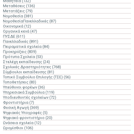
Μαθητεία
(132)
Μεταθέσεις
(136)
Μετατάξεις
(79)
Νομοθεσία
(381)
ΝομοθεσίαΠανελλαδικές
(87)
Οικονομικά
(12)
Οργανικά κενά
(47)
ΠΥΣΔΕ
(611)
Πανελλαδικές
(891)
Πειραματικά σχολεία
(84)
Προκηρύξεις
(839)
Πρότυπα Σχολεία
(53)
Στελέχη εκπαίδευσης
(24)
Σχολικές Δραστηριότητες
(768)
Σύμβουλοι εκπαίδευσης
(81)
Τοπικό Συμβούλιο Επιλογής (ΤΣΕ)
(56)
Τοποθετήσεις
(83)
Υπεύθυνοι φορέων
(36)
Υπηρεσιακά Συμβούλια
(119)
Υποδιευθυντές σχολείων
(72)
Φροντιστήρια
(7)
Φυσική Αγωγή
(369)
Ψηφιακές Υπογραφές
(5)
Ψηφιακό φροντιστήριο
(20)
Ωνάσεια σχολεία
(12)
Ωρομίσθιοι
(106)