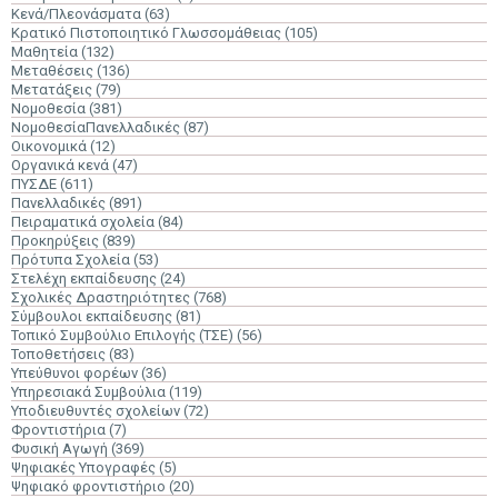
Κενά/Πλεονάσματα
(63)
Κρατικό Πιστοποιητικό Γλωσσομάθειας
(105)
Μαθητεία
(132)
Μεταθέσεις
(136)
Μετατάξεις
(79)
Νομοθεσία
(381)
ΝομοθεσίαΠανελλαδικές
(87)
Οικονομικά
(12)
Οργανικά κενά
(47)
ΠΥΣΔΕ
(611)
Πανελλαδικές
(891)
Πειραματικά σχολεία
(84)
Προκηρύξεις
(839)
Πρότυπα Σχολεία
(53)
Στελέχη εκπαίδευσης
(24)
Σχολικές Δραστηριότητες
(768)
Σύμβουλοι εκπαίδευσης
(81)
Τοπικό Συμβούλιο Επιλογής (ΤΣΕ)
(56)
Τοποθετήσεις
(83)
Υπεύθυνοι φορέων
(36)
Υπηρεσιακά Συμβούλια
(119)
Υποδιευθυντές σχολείων
(72)
Φροντιστήρια
(7)
Φυσική Αγωγή
(369)
Ψηφιακές Υπογραφές
(5)
Ψηφιακό φροντιστήριο
(20)