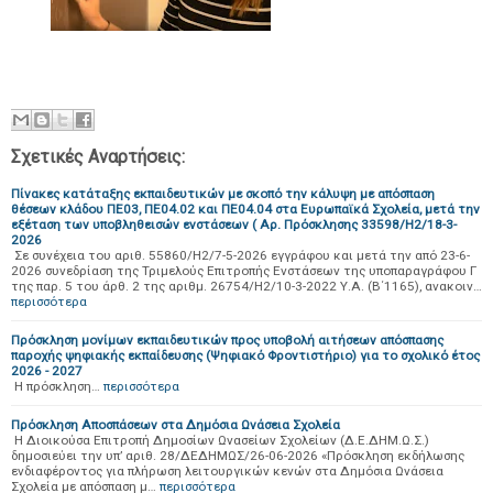
Σχετικές Αναρτήσεις:
Πίνακες κατάταξης εκπαιδευτικών με σκοπό την κάλυψη με απόσπαση
θέσεων κλάδου ΠΕ03, ΠΕ04.02 και ΠΕ04.04 στα Ευρωπαϊκά Σχολεία, μετά την
εξέταση των υποβληθεισών ενστάσεων ( Αρ. Πρόσκλησης 33598/Η2/18-3-
2026
Σε συνέχεια του αριθ. 55860/Η2/7-5-2026 εγγράφου και μετά την από 23-6-
2026 συνεδρίαση της Τριμελούς Επιτροπής Ενστάσεων της υποπαραγράφου Γ
της παρ. 5 του άρθ. 2 της αριθμ. 26754/Η2/10-3-2022 Υ.Α. (Β΄1165), ανακοιν…
περισσότερα
Πρόσκληση μονίμων εκπαιδευτικών προς υποβολή αιτήσεων απόσπασης
παροχής ψηφιακής εκπαίδευσης (Ψηφιακό Φροντιστήριο) για το σχολικό έτος
2026 - 2027
Η πρόσκληση…
περισσότερα
Πρόσκληση Αποσπάσεων στα Δημόσια Ωνάσεια Σχολεία
Η Διοικούσα Επιτροπή Δημοσίων Ωνασείων Σχολείων (Δ.Ε.ΔΗΜ.Ω.Σ.)
δημοσιεύει την υπ’ αριθ. 28/ΔΕΔΗΜΩΣ/26-06-2026 «Πρόσκληση εκδήλωσης
ενδιαφέροντος για πλήρωση λειτουργικών κενών στα Δημόσια Ωνάσεια
Σχολεία με απόσπαση μ…
περισσότερα