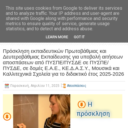
This site uses cookies from Google to deliver its services
and to analyze traffic. Your IP address and user-agent are
shared with Google along with performance and security
metrics to ensure quality of service, generate usage
statistics, and to detect and address abuse.
LEARN MORE
GOT IT
Πρόσκληση εκπαιδευτικών Πρωτοβάθμιας και
Δευτεροβάθμιας Εκπαίδευσης για υποβολή αιτήσεων
αποσπάσεων από ΠΥΣΠΕ/ΠΥΣΔΕ σε ΠΥΣΠΕ/
ΠΥΣΔΕ, σε δομές Ε.Α.Ε., ΚΕ.Δ.Α.Σ.Υ., Μουσικά και
Καλλιτεχνικά Σχολεία για το διδακτικό έτος 2025-2026
Παρασκευή, Απριλίου 11, 2025
Αποσπάσεις
Η
πρόσκληση