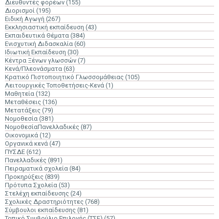
Διευθυντές φορέων
(155)
Διορισμοί
(195)
Ειδική Αγωγή
(267)
Εκκλησιαστική εκπαίδευση
(43)
Εκπαιδευτικά Θέματα
(384)
Ενισχυτική Διδασκαλία
(60)
Ιδιωτική Εκπαίδευση
(30)
Κέντρα Ξένων γλωσσών
(7)
Κενά/Πλεονάσματα
(63)
Κρατικό Πιστοποιητικό Γλωσσομάθειας
(105)
Λειτουργικές Τοποθετήσεις-Κενά
(1)
Μαθητεία
(132)
Μεταθέσεις
(136)
Μετατάξεις
(79)
Νομοθεσία
(381)
ΝομοθεσίαΠανελλαδικές
(87)
Οικονομικά
(12)
Οργανικά κενά
(47)
ΠΥΣΔΕ
(612)
Πανελλαδικές
(891)
Πειραματικά σχολεία
(84)
Προκηρύξεις
(839)
Πρότυπα Σχολεία
(53)
Στελέχη εκπαίδευσης
(24)
Σχολικές Δραστηριότητες
(768)
Σύμβουλοι εκπαίδευσης
(81)
Τοπικό Συμβούλιο Επιλογής (ΤΣΕ)
(57)