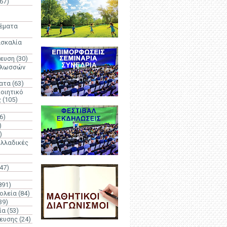
67)
)
Θέματα
ασκαλία
δευση
(30)
γλωσσών
ατα
(63)
οιητικό
ς
(105)
6)
)
)
λλαδικές
(47)
891)
ολεία
(84)
39)
ία
(53)
δευσης
(24)