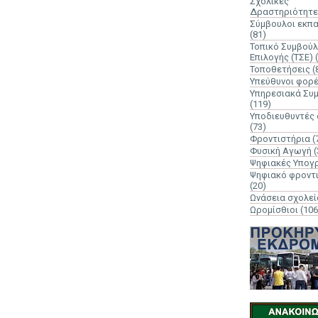
Σχολικές
Δραστηριότητε
Σύμβουλοι εκπ
(81)
Τοπικό Συμβούλ
Επιλογής (ΤΣΕ)
Τοποθετήσεις
(
Υπεύθυνοι φορ
Υπηρεσιακά Συ
(119)
Υποδιευθυντές
(73)
Φροντιστήρια
(
Φυσική Αγωγή
(
Ψηφιακές Υπογ
Ψηφιακό φροντ
(20)
Ωνάσεια σχολεί
Ωρομίσθιοι
(106