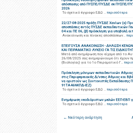
Πρόσκληση νεοδιοριζόμενων εκπαιδευτικών
απόσπασης από ΠΥΣΠΕ/ΠΥΣΔΕ σε ΠΥΣΠΕ/ΠΥΣΔΕ
2026
Το σχετικό έγγραφο ΕΔΩ …
περισσότερα
22/27-08-2025 πράξη ΠΥΣΔΕ Χανίων (α) Πρ
αποσπάσεις εντός ΠΥΣΔΕ εκπαιδευτικών Γεν
04 και ΠΕ 06, (β) πρόσκληση για υποβολή 
Ανακοίνωση και πίνακες αποσπάσεων…
περ
ΕΠΕΙΓΟΥΣΑ ΑΝΑΚΟΙΝΩΣΗ - ΔΗΛΩΣΗ ΚΕΝΩΝ
ΚΑΙ ΠΕΙΡΑΜΑΤΙΚΟ ΛΥΚΕΙΟ ΓΑ ΤΙΣ ΕΙΔΙΚΟΤΗ
Μετά από ενημέρωση που είχαμε από το Αυ
26/08/2025 σας ενημερώνουμε ότι έχουν πρ
(Βιολογίας) για το 1ο Πειραματικό Γ…
περι
Πρόσκληση μόνιμων εκπαιδευτικών Αθμιας 
στις Περιφερειακές Δ/νσεις Αθμιας και Ββ
να οριστούν ως Συντονιστές Εκπαίδευσης Π
91ΤΑ46ΝΚΠΔ-ΙΕΖ)
Το σχετικό έγγραφο ΕΔΩ …
περισσότερα
Ενημέρωση νεοδιόριστων μελών ΕΕΠ-ΕΒΠ γι
Το σχετικό έγγραφο ΕΔΩ …
περισσότερα
← Νεότερη ανάρτηση