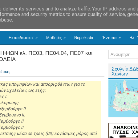
deliver its services and to analyze traffic. Your IP address and
formance and security metrics to ensure quality of service, gen
 abuse.
»
»
»
Εκπαιδευτικοί
Μαθητές
Νομοθεσία
Έντυπα
Ηλ. 
ΩΝ κλ. ΠΕ03, ΠΕ04.04, ΠΕ07 και
ΧΟΛΕΙΑ
Σχολεία ΔΔ
άσεις
Χανίων
ακες υποψηφίων και απορριφθέντων για το
ών Σχολείων, ως εξής:
ς Ι.
αρλσρούης.
ξεμβούργο ΙΙ.
ξεμβούργο ΙΙ.
εμβούργο ΙΙ.
εμβούργο ΙΙ.
νστασης μέσα σε τρεις (03) εργάσιμες μέρες από