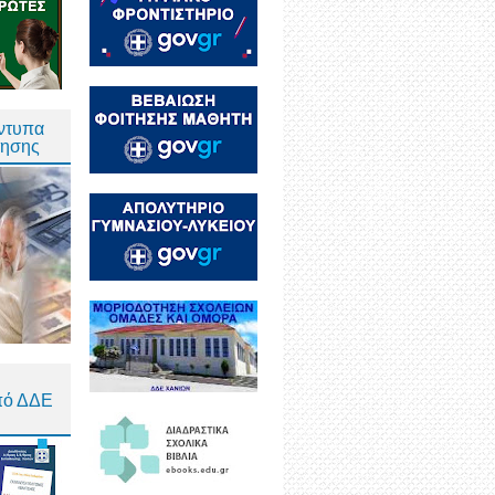
Έντυπα
τησης
πό ΔΔΕ