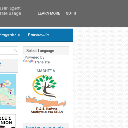
 user-agent
erate usage
LEARN MORE
GOT IT
»
Υπηρεσίες
Επικοινωνία
Powered by
Translate
Ε
ΜΑΘΗΤΕΙΑ