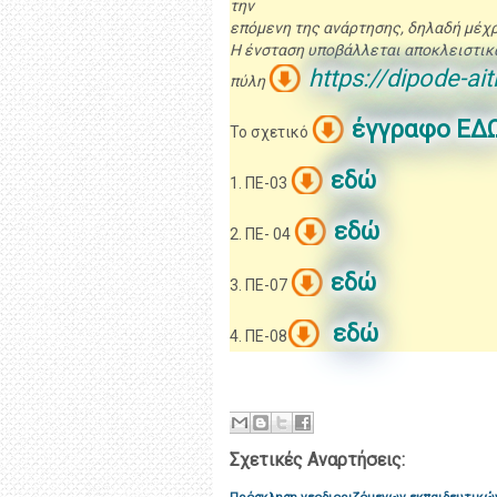
την
επόμενη της ανάρτησης, δηλαδή μέχρι 
Η ένσταση υποβάλλεται αποκλειστικ
https://dipode-ait
πύλη
έγγραφο ΕΔ
Το σχετικό
εδώ
1. ΠΕ-03
εδώ
2. ΠΕ- 04
εδώ
3. ΠΕ-07
εδώ
4. ΠΕ-08
Σχετικές Αναρτήσεις: