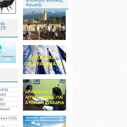
Ιστολόγιο Φυσικής
Αγωγής
τα
ΚΠΓ
3428)
645)
6)
192)
ολείων
ρέων
(155)