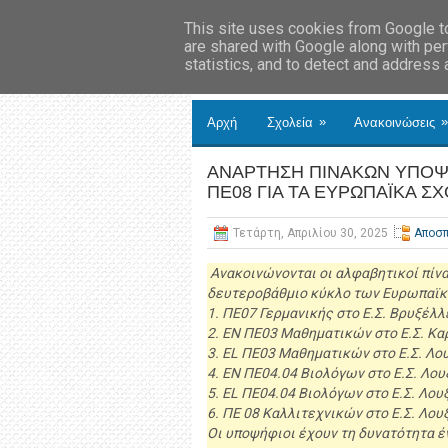
This site uses cookies from Google to 
are shared with Google along with per
statistics, and to detect and address
»
»
Αρχή
Σχολεία
Ανακοινώσεις
ΑΝΑΡΤΗΣΗ ΠΙΝΑΚΩΝ ΥΠΟΨΗΦΙ
ΠΕ08 ΓΙΑ ΤΑ ΕΥΡΩΠΑΪΚΑ Σ
Τετάρτη, Απριλίου 30, 2025
Αποσπ
Ανακοινώνονται οι αλφαβητικοί πίν
δευτεροβάθμιο κύκλο των Ευρωπαϊκ
1. ΠΕ07 Γερμανικής στο Ε.Σ. Βρυξέλλε
2. EN ΠΕ03 Μαθηματικών στο Ε.Σ. Κ
3. EL ΠΕ03 Μαθηματικών στο Ε.Σ. Λου
4. EN ΠΕ04.04 Βιολόγων στο Ε.Σ. Λου
5. EL ΠΕ04.04 Βιολόγων στο Ε.Σ. Λουξ
6. ΠΕ 08 Καλλιτεχνικών στο Ε.Σ. Λουξ
Οι υποψήφιοι έχουν τη δυνατότητα έ