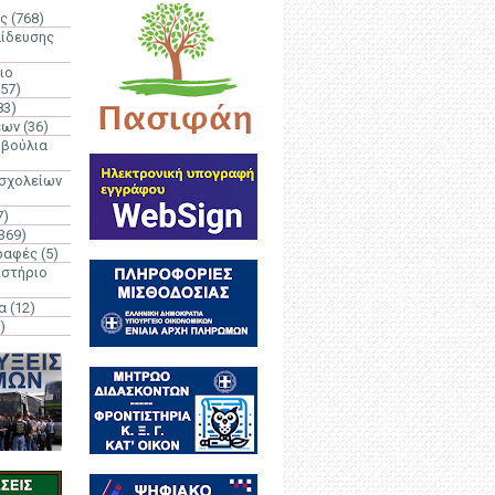
ς
(768)
αίδευσης
ιο
(57)
83)
έων
(36)
μβούλια
 σχολείων
7)
369)
ραφές
(5)
ιστήριο
α
(12)
)