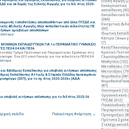
 Αβάθμιας και Ββάθμιας Εκπαίδευσης για υποβολή αιτήσεων
Ειδική Αγωγή
(2
 και σε δομές της Ειδικής Αγωγής για το διδ. έτος 2025-
Εκκλησιαστική
εκπαίδευση
(43
Εκπαιδευτικά 
(384)
οσωρινές τοποθετήσεις αποσπασθέντων από άλλα ΠΥΣΔΕ και
Ενισχυτική Διδ
ικής &Ειδικής Αγωγής, πλην εκπαιδευτικών ειδικότητας ΠΕ
(60)
αιτήσεων αμοιβαίων αποσπάσεων
Ιδιωτική Εκπαί
ισσότερα
Κέντρα Ξένων 
(7)
 ΜΟΝΙΜΩΝ ΕΚΠΑΙΔΕΥΤΙΚΩΝ ΓΙΑ 1ο ΠΕΙΡΑΜΑΤΙΚΟ ΓΥΜΝΑΣΙΟ
Κενά/Πλεονάσμ
ΤΕΣ ΠΕ04.04 ΚΑΙ ΠΕ06
Κρατικό Πιστοπ
τοτελές Τμήμα Πρότυπων και Πειραματικών Σχολείων στις
οκύψει :Ένα (01) κενό Γενικής για την ειδικότητα ΠΕ04.04
Γλωσσομάθεια
σσότερα
Μαθητεία
(132)
Μεταθέσεις
(13
και Ββάθμιας Εκπαίδευσης για υποβολή αιτήσεων απόσπασης
Μετατάξεις
(79
άθμιας Εκπαίδευσης Αττικής & Στερεάς Ελλάδας προκειμένου
Νομοθεσία
(381
ροσφύγων (ΣΕΠ), για το σχ. έτος 2025-2026» (ΑΔΑ:
ΝομοθεσίαΠανε
(87)
Οικονομικά
(12)
Οργανικά κενά
α υποβολή αιτήσεων απόσπασης για το διδ έτος 2025-26
ΠΥΣΔΕ
(612)
Πανελλαδικές
(
Πειραματικά σχ
Αρχική σελίδα
Παλαιότερη Ανάρτηση →
Προκηρύξεις
(8
Πρότυπα Σχολε
Στελέχη εκπαί