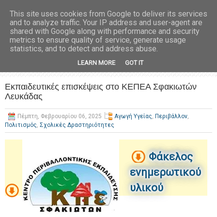
This site uses cookies from Google to deliver its services
and to analyze traffic. Your IP address and user-agent are
shared with Google along with performance and security
metrics to ensure quality of service, generate usage
statistics, and to detect and address abuse.
LEARN MORE
GOT IT
Εκπαιδευτικές επισκέψεις στο ΚΕΠΕΑ Σφακιωτών
Λευκάδας
Πέμπτη, Φεβρουαρίου 06, 2025
Αγωγή Υγείας
,
Περιβάλλον
,
Πολιτισμός
,
Σχολικές Δραστηριότητες
Φάκελος
ενημερωτικού
υλικού