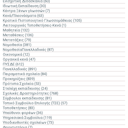
Ενισχυτική Διδασκαλία
(60)
Ιδιωτική Εκπαίδευση
(30)
Κέντρα Ξένων γλωσσών
(7)
Κενά/Πλεονάσματα
(63)
Κρατικό Πιστοποιητικό Γλωσσομάθειας
(105)
Λειτουργικές Τοποθετήσεις-Κενά
(1)
Μαθητεία
(132)
Μεταθέσεις
(136)
Μετατάξεις
(79)
Νομοθεσία
(381)
ΝομοθεσίαΠανελλαδικές
(87)
Οικονομικά
(12)
Οργανικά κενά
(47)
ΠΥΣΔΕ
(612)
Πανελλαδικές
(891)
Πειραματικά σχολεία
(84)
Προκηρύξεις
(839)
Πρότυπα Σχολεία
(53)
Στελέχη εκπαίδευσης
(24)
Σχολικές Δραστηριότητες
(768)
Σύμβουλοι εκπαίδευσης
(81)
Τοπικό Συμβούλιο Επιλογής (ΤΣΕ)
(57)
Τοποθετήσεις
(83)
Υπεύθυνοι φορέων
(36)
Υπηρεσιακά Συμβούλια
(119)
Υποδιευθυντές σχολείων
(73)
Φροντιστήρια
(7)