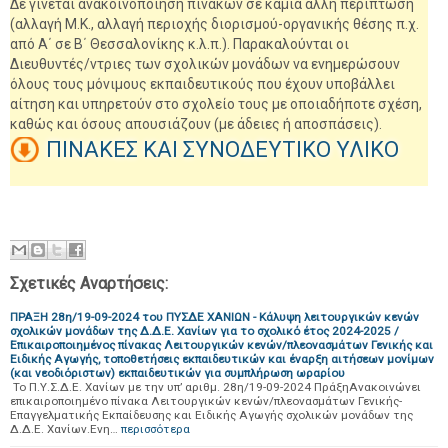
Δε γίνεται ανακοινοποίηση πινάκων σε καμία άλλη περίπτωση
(αλλαγή Μ.Κ., αλλαγή περιοχής διορισμού-οργανικής θέσης π.χ.
από Α΄ σε Β΄ Θεσσαλονίκης κ.λ.π.). Παρακαλούνται οι
Διευθυντές/ντριες των σχολικών μονάδων να ενημερώσουν
όλους τους μόνιμους εκπαιδευτικούς που έχουν υποβάλλει
αίτηση και υπηρετούν στο σχολείο τους με οποιαδήποτε σχέση,
καθώς και όσους απουσιάζουν (με άδειες ή αποσπάσεις).
ΠΙΝΑΚΕΣ ΚΑΙ ΣΥΝΟΔΕΥΤΙΚΟ ΥΛΙΚΟ
Σχετικές Αναρτήσεις:
ΠΡΑΞΗ 28η/19-09-2024 του ΠΥΣΔΕ ΧΑΝΙΩΝ - Κάλυψη λειτουργικών κενών
σχολικών μονάδων της Δ.Δ.Ε. Χανίων για το σχολικό έτος 2024-2025 /
Επικαιροποιημένος πίνακας Λειτουργικών κενών/πλεονασμάτων Γενικής και
Ειδικής Αγωγής, τοποθετήσεις εκπαιδευτικών και έναρξη αιτήσεων μονίμων
(και νεοδιόριστων) εκπαιδευτικών για συμπλήρωση ωραρίου
Το Π.Υ.Σ.Δ.Ε. Χανίων με την υπ’ αριθμ. 28η/19-09-2024 ΠράξηΑνακοινώνει
επικαιροποιημένο πίνακα Λειτουργικών κενών/πλεονασμάτων Γενικής-
Επαγγελματικής Εκπαίδευσης και Ειδικής Αγωγής σχολικών μονάδων της
Δ.Δ.Ε. Χανίων.Ενη…
περισσότερα