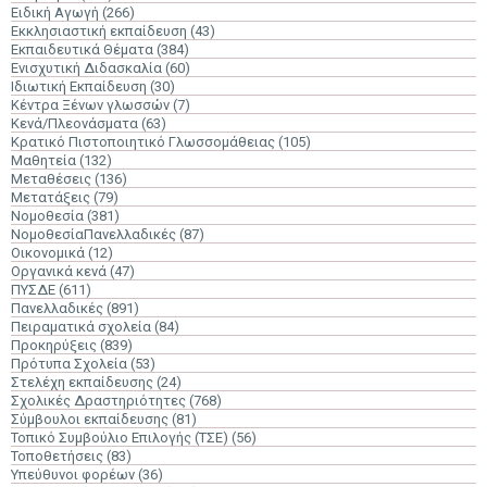
Ειδική Αγωγή
(266)
Εκκλησιαστική εκπαίδευση
(43)
Εκπαιδευτικά Θέματα
(384)
Ενισχυτική Διδασκαλία
(60)
Ιδιωτική Εκπαίδευση
(30)
Κέντρα Ξένων γλωσσών
(7)
Κενά/Πλεονάσματα
(63)
Κρατικό Πιστοποιητικό Γλωσσομάθειας
(105)
Μαθητεία
(132)
Μεταθέσεις
(136)
Μετατάξεις
(79)
Νομοθεσία
(381)
ΝομοθεσίαΠανελλαδικές
(87)
Οικονομικά
(12)
Οργανικά κενά
(47)
ΠΥΣΔΕ
(611)
Πανελλαδικές
(891)
Πειραματικά σχολεία
(84)
Προκηρύξεις
(839)
Πρότυπα Σχολεία
(53)
Στελέχη εκπαίδευσης
(24)
Σχολικές Δραστηριότητες
(768)
Σύμβουλοι εκπαίδευσης
(81)
Τοπικό Συμβούλιο Επιλογής (ΤΣΕ)
(56)
Τοποθετήσεις
(83)
Υπεύθυνοι φορέων
(36)