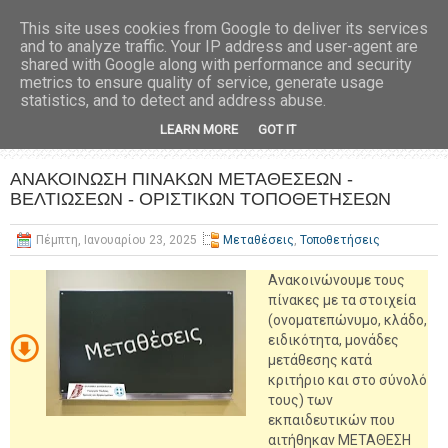
This site uses cookies from Google to deliver its services
and to analyze traffic. Your IP address and user-agent are
shared with Google along with performance and security
metrics to ensure quality of service, generate usage
statistics, and to detect and address abuse.
LEARN MORE
GOT IT
ΑΝΑΚΟΙΝΩΣΗ ΠΙΝΑΚΩΝ ΜΕΤΑΘΕΣΕΩΝ -
ΒΕΛΤΙΩΣΕΩΝ - ΟΡΙΣΤΙΚΩΝ ΤΟΠΟΘΕΤΗΣΕΩΝ
Πέμπτη, Ιανουαρίου 23, 2025
Μεταθέσεις
,
Τοποθετήσεις
Ανακοινώνουμε τους
πίνακες με τα στοιχεία
(ονοματεπώνυμο, κλάδο,
ειδικότητα, μονάδες
μετάθεσης κατά
κριτήριο και στο σύνολό
τους) των
εκπαιδευτικών που
αιτήθηκαν ΜΕΤΑΘΕΣΗ