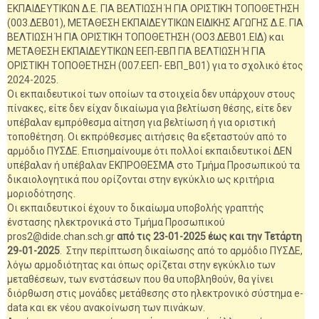
ΕΚΠΑΙΔΕΥΤΙΚΩΝ Δ.Ε. ΓΙΑ ΒΕΛΤΙΩΣΗ Ή ΓΙΑ ΟΡΙΣΤΙΚΗ ΤΟΠΟΘΕΤΗΣΗ
(003.ΔΕΒ01), ΜΕΤΑΘΕΣΗ ΕΚΠΑΙΔΕΥΤΙΚΩΝ ΕΙΔΙΚΗΣ ΑΓΩΓΗΣ Δ.Ε. ΓΙΑ
ΒΕΛΤΙΩΣΗ Ή ΓΙΑ ΟΡΙΣΤΙΚΗ ΤΟΠΟΘΕΤΗΣΗ (ΟΟ3.ΔΕΒ01.ΕΙΔ) και
ΜΕΤΑΘΕΣΗ ΕΚΠΑΙΔΕΥΤΙΚΩΝ ΕΕΠ-ΕΒΠ ΓΙΑ ΒΕΛΤΙΩΣΗ Ή ΓΙΑ
ΟΡΙΣΤΙΚΗ ΤΟΠΟΘΕΤΗΣΗ (007.ΕΕΠ- ΕΒΠ_Β01) για το σχολικό έτος
2024-2025.
Οι εκπαιδευτικοί των οποίων τα στοιχεία δεν υπάρχουν στους
πίνακες, είτε δεν είχαν δικαίωμα για βελτίωση θέσης, είτε δεν
υπέβαλαν εμπρόθεσμα αίτηση για βελτίωση ή για οριστική
τοποθέτηση. Οι εκπρόθεσμες αιτήσεις θα εξεταστούν από το
αρμόδιο ΠΥΣΔΕ. Επισημαίνουμε ότι πολλοί εκπαιδευτικοί ΔΕΝ
υπέβαλαν ή υπέβαλαν ΕΚΠΡΟΘΕΣΜΑ στο Τμήμα Προσωπικού τα
δικαιολογητικά που ορίζονται στην εγκύκλιο ως κριτήρια
μοριοδότησης.
Οι εκπαιδευτικοί έχουν το δικαίωμα υποβολής γραπτής
ένστασης ηλεκτρονικά στο Τμήμα Προσωπικού
pros2@dide.chan.sch.gr
από τις 23-01-2025 έως και την Τετάρτη
29-01-2025
. Στην περίπτωση δικαίωσης από το αρμόδιο ΠΥΣΔΕ,
λόγω αρμοδιότητας και όπως ορίζεται στην εγκύκλιο των
μεταθέσεων, των ενστάσεων που θα υποβληθούν, θα γίνει
διόρθωση στις μονάδες μετάθεσης στο ηλεκτρονικό σύστημα e-
data και εκ νέου ανακοίνωση των πινάκων.