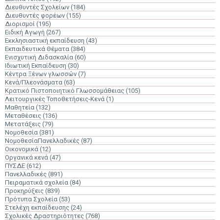
Διευθυντές Σχολείων
(184)
Διευθυντές φορέων
(155)
Διορισμοί
(195)
Ειδική Αγωγή
(267)
Εκκλησιαστική εκπαίδευση
(43)
Εκπαιδευτικά Θέματα
(384)
Ενισχυτική Διδασκαλία
(60)
Ιδιωτική Εκπαίδευση
(30)
Κέντρα Ξένων γλωσσών
(7)
Κενά/Πλεονάσματα
(63)
Κρατικό Πιστοποιητικό Γλωσσομάθειας
(105)
Λειτουργικές Τοποθετήσεις-Κενά
(1)
Μαθητεία
(132)
Μεταθέσεις
(136)
Μετατάξεις
(79)
Νομοθεσία
(381)
ΝομοθεσίαΠανελλαδικές
(87)
Οικονομικά
(12)
Οργανικά κενά
(47)
ΠΥΣΔΕ
(612)
Πανελλαδικές
(891)
Πειραματικά σχολεία
(84)
Προκηρύξεις
(839)
Πρότυπα Σχολεία
(53)
Στελέχη εκπαίδευσης
(24)
Σχολικές Δραστηριότητες
(768)