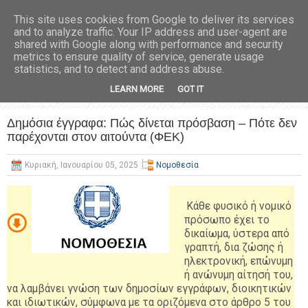
This site uses cookies from Google to deliver its services
and to analyze traffic. Your IP address and user-agent are
shared with Google along with performance and security
metrics to ensure quality of service, generate usage
statistics, and to detect and address abuse.
LEARN MORE
GOT IT
Δημόσια έγγραφα: Πώς δίνεται πρόσβαση – Πότε δεν
παρέχονται στον αιτούντα (ΦΕΚ)
Κυριακή, Ιανουαρίου 05, 2025
Νομοθεσία
Κάθε φυσικό ή νομικό
πρόσωπο έχει το
δικαίωμα,
ύστερα από
γραπτή, δια ζώσης ή
ηλεκτρονική, επώνυμη
ή ανώνυμη αίτησή του,
να λαμβάνει γνώση των δημο
σίων εγγράφων, διοικητικών
και ιδιωτικών, σύμφωνα
με τα οριζόμενα στο άρθρο 5 του