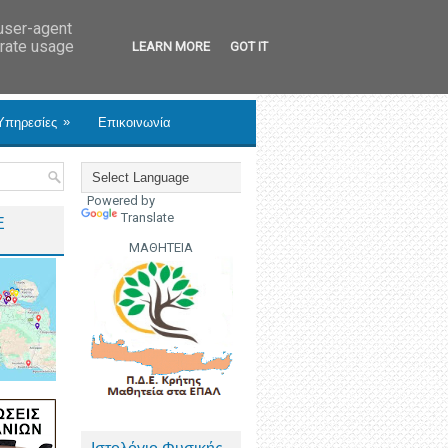
 user-agent
erate usage
LEARN MORE
GOT IT
»
Υπηρεσίες
Επικοινωνία
Powered by
Translate
Ε
ΜΑΘΗΤΕΙΑ