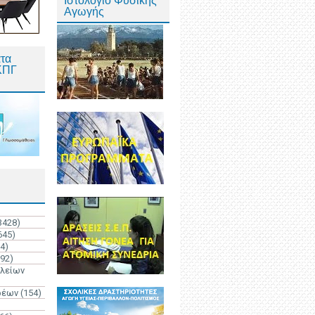
Ιστολόγιο Φυσικής
Αγωγής
τα
ΚΠΓ
3428)
645)
4)
192)
ολείων
ρέων
(154)