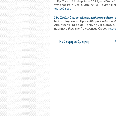
Την Τρίτη 16 Απριλίου 2019, στο Εθνικό Α
αντίξοες καιρικές συνθήκες -οι Παγκρήτιο
περισσότερα
25ο Σχολικό πρωτάθλημα καλαθοσφαίρισης
Το 25ο Παγκόσμιο Πρωτάθλημα Σχολικού Μ
Υπουργείου Παιδείας, Έρευνας και Θρησκε
επίσημο μέλος της Παγκόσμιας Ομοσ…
περι
← Νεότερη ανάρτηση