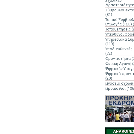
Σχολικές
Δραστηριότητε
Σύμβουλοι εκπ
(81)
Τοπικό Συμβούλ
Επιλογής (ΤΣΕ)
Τοποθετήσεις
(
Υπεύθυνοι φορ
Υπηρεσιακά Συ
(119)
Υποδιευθυντές
(72)
Φροντιστήρια
(
Φυσική Αγωγή
(
Ψηφιακές Υπογ
Ψηφιακό φροντ
(20)
Ωνάσεια σχολεί
Ωρομίσθιοι
(106