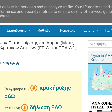
deliver its services and to analyze traffic. Your IP address and
formance and security metrics to ensure quality of service, gen
 abuse.
»
»
»
Εκπαιδευτικοί
Μαθητές
Νομοθεσία
Έντυπα
Ηλ. 
ων Πετοσφαίρισης επί Άμμου (Μπιτς
ελματικών Λυκείων (ΓΕ.Λ. και ΕΠΑ.Λ.),
Σχολεία ΔΔ
Χανίων
Φυσική Αγωγή
προκήρυξης
To έγγραφο της
ΕΔΩ
δήλωση ΕΔΩ
Υπεύθυνη