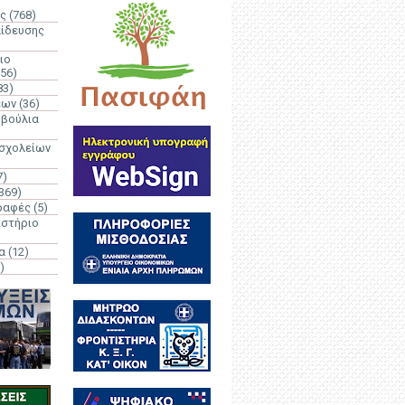
ς
(768)
αίδευσης
ιο
(56)
83)
έων
(36)
μβούλια
 σχολείων
7)
369)
ραφές
(5)
ιστήριο
α
(12)
)