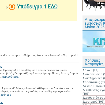
Υπόδειγμα 1 ΕΔΩ
Το
Αποτελέσμα
εξετάσεων 
Μαΐου 2026
ανελληνίου πρωταθλήματος λυκείων κλασικού αθλητισμού. Η
Χρήσιμες
Κατηγορίες
ών
ρα Προκηρύξεις σε αθλήματα που εκτελούνται μέσω
Άδειες
(24)
Σκοποβολής Επιτραπέζιας Αντισφαίρισης Πάλης Άρσης Βαρών
Ανακοινώσεις
(
ς…
περισσότερα
Αναπληρωτές
(
Αποσπάσεις
(59
ν
Δελτία Τύπου
(
ί Αγώνες Α' Φάσης κλασικού Αθλητισμού Λυκείων και οι
Διευθυντές Σχ
μαθητές και καθηγητές καθώς και σε όλη την αγωνόδικο
(183)
ισσότερα
Διευθυντές φο
Διορισμοί
(195)
ίων