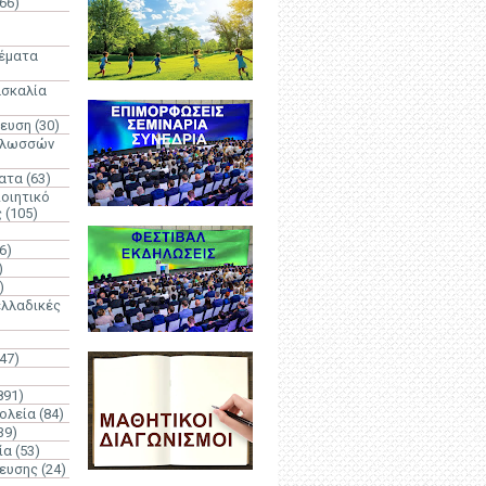
66)
)
Θέματα
ασκαλία
δευση
(30)
γλωσσών
ατα
(63)
οιητικό
ς
(105)
6)
)
)
λλαδικές
(47)
891)
ολεία
(84)
39)
ία
(53)
δευσης
(24)