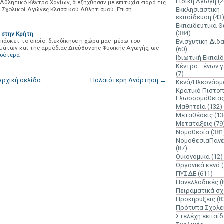
Ειδική Αγωγή
(2
θλητικό Κέντρο Χανίων, διεξήχθησαν με επιτυχία -παρά τις
ι Σχολικοί Αγώνες Κλασσικού Αθλητισμού. Επιση…
Εκκλησιαστική
εκπαίδευση
(43
Εκπαιδευτικά 
(384)
 στην Κρήτη
πάσκετ το οποίο διεκδίκησε η χώρα μας μέσω του
Ενισχυτική Διδ
υμάτων και της αρμόδιας Διεύθυνσης Φυσικής Αγωγής, ως
(60)
σσότερα
Ιδιωτική Εκπαί
Κέντρα Ξένων 
(7)
Αρχική σελίδα
Παλαιότερη Ανάρτηση →
Κενά/Πλεονάσμ
Κρατικό Πιστοπ
Γλωσσομάθεια
Μαθητεία
(132)
Μεταθέσεις
(13
Μετατάξεις
(79
Νομοθεσία
(381
ΝομοθεσίαΠανε
(87)
Οικονομικά
(12)
Οργανικά κενά
ΠΥΣΔΕ
(611)
Πανελλαδικές
(
Πειραματικά σχ
Προκηρύξεις
(8
Πρότυπα Σχολε
Στελέχη εκπαί