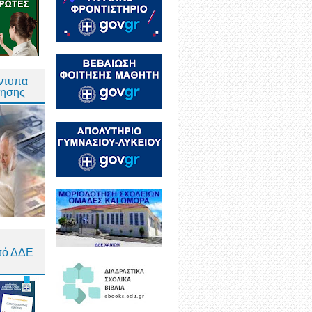
Έντυπα
τησης
πό ΔΔΕ