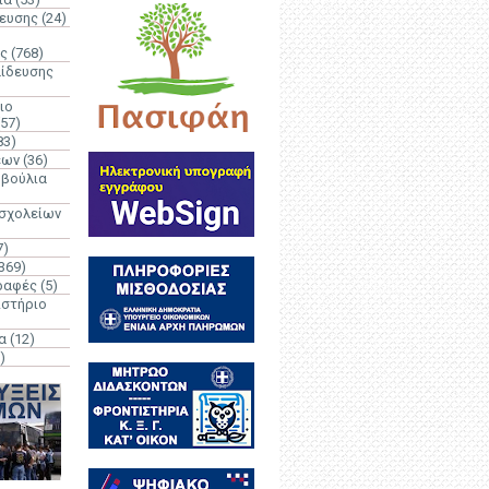
δευσης
(24)
ς
(768)
αίδευσης
ιο
(57)
83)
έων
(36)
μβούλια
 σχολείων
7)
369)
ραφές
(5)
ιστήριο
α
(12)
)