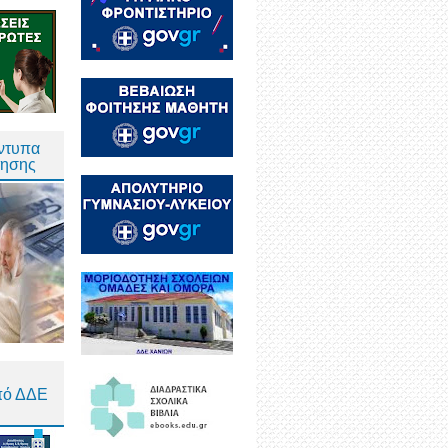
Έντυπα
τησης
πό ΔΔΕ