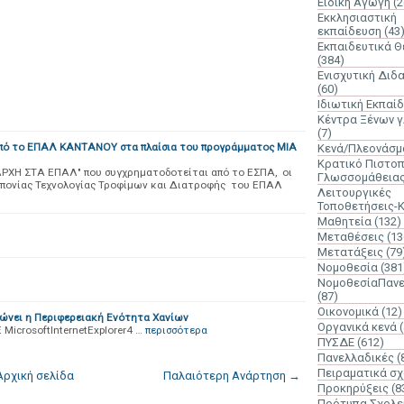
Ειδική Αγωγή
(2
Εκκλησιαστική
εκπαίδευση
(43
Εκπαιδευτικά 
(384)
Ενισχυτική Διδ
(60)
Ιδιωτική Εκπαί
Κέντρα Ξένων 
(7)
από το ΕΠΑΛ ΚΑΝΤΑΝΟΥ στα πλαίσια του προγράμματος ΜΙΑ
Κενά/Πλεονάσμ
Κρατικό Πιστοπ
ΑΡΧΗ ΣΤΑ ΕΠΑΛ" που συγχρηματοδοτείται από το ΕΣΠΑ, οι
Γλωσσομάθεια
εωπονίας Τεχνολογίας Τροφίμων και Διατροφής του ΕΠΑΛ
Λειτουργικές
Τοποθετήσεις-
Μαθητεία
(132)
Μεταθέσεις
(13
Μετατάξεις
(79
Νομοθεσία
(381
ΝομοθεσίαΠανε
(87)
Οικονομικά
(12)
νώνει η Περιφερειακή Ενότητα Χανίων
Οργανικά κενά
 MicrosoftInternetExplorer4 …
περισσότερα
ΠΥΣΔΕ
(612)
Πανελλαδικές
(
Πειραματικά σχ
Αρχική σελίδα
Παλαιότερη Ανάρτηση →
Προκηρύξεις
(8
Πρότυπα Σχολε