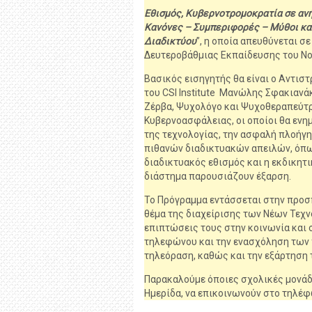
Εθισμός, Κυβερνοτρομοκρατία σε ανή
Κανόνες – Συμπεριφορές – Μύθοι και
Διαδικτύου
”, η οποία απευθύνεται σε
Δευτεροβάθμιας Εκπαίδευσης του Νο
Βασικός εισηγητής θα είναι ο Αντιστ
του CSI Institute Μανώλης Σφακιανάκ
Ζέρβα, Ψυχολόγο και Ψυχοθεραπεύτρ
Κυβερνοασφάλειας, οι οποίοι θα ενη
της τεχνολογίας, την ασφαλή πλοήγησ
πιθανών διαδικτυακών απειλών, όπως
διαδικτυακός εθισμός και η εκδικητι
διάστημα παρουσιάζουν έξαρση.
Το Πρόγραμμα εντάσσεται στην προσπ
θέμα της διαχείρισης των Νέων Τεχν
επιπτώσεις τους στην κοινωνία και 
τηλεφώνου και την ενασχόληση των π
τηλεόραση, καθώς και την εξάρτηση τ
Παρακαλούμε όποιες σχολικές μονάδ
Ημερίδα, να επικοινωνούν στο τηλέ