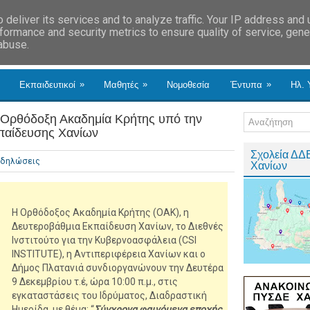
deliver its services and to analyze traffic. Your IP address and
formance and security metrics to ensure quality of service, gen
 abuse.
»
»
»
Εκπαιδευτικοί
Μαθητές
Νομοθεσία
Έντυπα
Ηλ. 
ν Ορθόδοξη Ακαδημία Κρήτης υπό την
κπαίδευσης Χανίων
Σχολεία ΔΔ
κδηλώσεις
Χανίων
Η Ορθόδοξος Ακαδημία Κρήτης (ΟΑΚ), η
Δευτεροβάθμια Εκπαίδευση Χανίων, το Διεθνές
Ινστιτούτο για την Κυβερνοασφάλεια (CSI
INSTITUTE), η Αντιπεριφέρεια Χανίων και ο
Δήμος Πλατανιά συνδιοργανώνουν την Δευτέρα
9 Δεκεμβρίου τ.έ, ώρα 10:00 π.μ., στις
εγκαταστάσεις του Ιδρύματος, Διαδραστική
Ημερίδα, με θέμα: “
Σύγχρονα φαινόμενα εποχής,