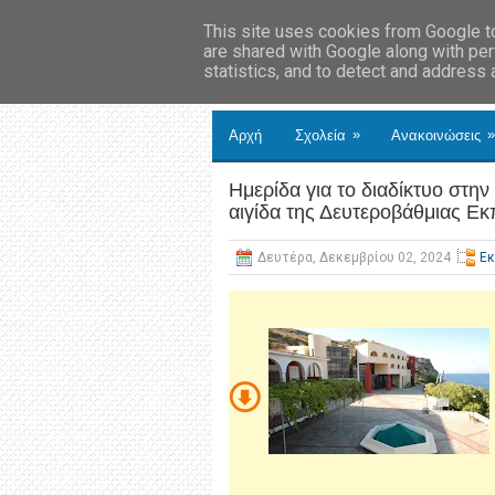
This site uses cookies from Google to 
are shared with Google along with per
statistics, and to detect and address
»
»
Αρχή
Σχολεία
Ανακοινώσεις
Ημερίδα για το διαδίκτυο στη
αιγίδα της Δευτεροβάθμιας Ε
Δευτέρα, Δεκεμβρίου 02, 2024
Ε