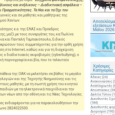
λικους και ενήλικους – Διαδικτυακή ασφάλεια –
 Πραγματικότητες. Τα Ναι και τα Όχι του
 γονείς και σε μαθητές και μαθήτριες της
μού Χανίων.
Αποτελέσμα
εξετάσεων 
ράτηγος ε.α. της ΕΛΑΣ και Πρόεδρος
Μαΐου 2026
ης, μαζί με τους συνεργάτες του, κα Πωλίνα
ια και Παντελή Ταμπακόπουλο, Ειδικός
μερώσουν τους συμμετέχοντες για την ορθή χρήση
η στο Internet, καθώς και για τη διαχείριση
 ο διαδικτυακός εκφοβισμός (cyberbullying), ο
κή πορνογραφία και βία, που το τελευταίο
Χρήσιμες
Κατηγορίες
άθεια της ΟΑΚ να μελετήσει σε βάθος το μεγάλο
Άδειες
(24)
ολογιών και της Τεχνητής Νοημοσύνης και τις
Ανακοινώσεις
(
στους μαθητές, με τη σωστή χρήση του κινητού
Αναπληρωτές
(
αιδιών με τα ηλεκτρονικά παιχνίδια και την
Αποσπάσεις
(59
ων νέων από την οθόνη και τις Νέες Τεχνολογίες.
Δελτία Τύπου
(
Διευθυντές Σχ
(184)
ες ενδιαφέρονται για να παρακολουθήσουν την
Διευθυντές φο
φωνο 2824022500.
Διορισμοί
(195)