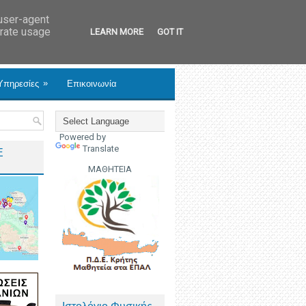
 user-agent
erate usage
LEARN MORE
GOT IT
»
Υπηρεσίες
Επικοινωνία
Powered by
Translate
Ε
ΜΑΘΗΤΕΙΑ