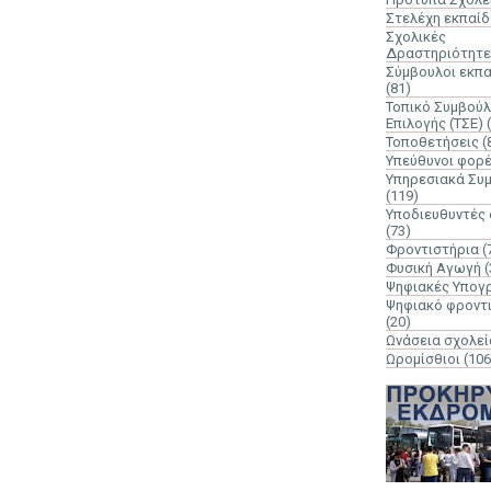
Στελέχη εκπαί
Σχολικές
Δραστηριότητε
Σύμβουλοι εκπ
(81)
Τοπικό Συμβούλ
Επιλογής (ΤΣΕ)
Τοποθετήσεις
(
Υπεύθυνοι φορ
Υπηρεσιακά Συ
(119)
Υποδιευθυντές
(73)
Φροντιστήρια
(
Φυσική Αγωγή
(
Ψηφιακές Υπογ
Ψηφιακό φροντ
(20)
Ωνάσεια σχολεί
Ωρομίσθιοι
(106