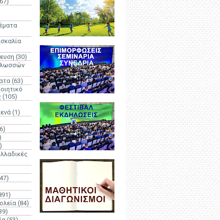
67)
)
Θέματα
ασκαλία
δευση
(30)
γλωσσών
ατα
(63)
οιητικό
ς
(105)
Κενά
(1)
6)
)
)
λλαδικές
(47)
891)
ολεία
(84)
39)
ία
(53)