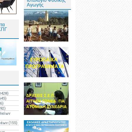
Ιστολόγιο Φυσικής
Αγωγής
τα
ΚΠΓ
3428)
645)
6)
192)
ολείων
ρέων
(155)