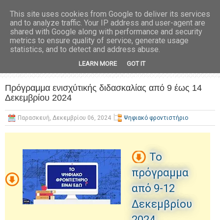
This site uses cookies from Google to deliver its services
and to analyze traffic. Your IP address and user-agent are
shared with Google along with performance and security
metrics to ensure quality of service, generate usage
statistics, and to detect and address abuse.
LEARN MORE
GOT IT
Πρόγραμμα ενισχύτικής διδασκαλίας από 9 έως 14
Δεκεμβρίου 2024
Παρασκευή, Δεκεμβρίου 06, 2024
Ψηφιακό φροντιστήριο
Το
πρόγραμμα
από 9-12
Δεκεμβρίου
2024