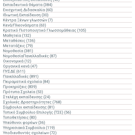
Εκπαιδευτικά Θέματα
(384)
Ενισχυτική Διδασκαλία
(60)
Ιδιωτική Εκπαίδευση
(30)
Κέντρα Ξένων γλωσσών
(7)
Κενά/Πλεονάσματα
(63)
Κρατικό Πιστοποιητικό Γλωσσομάθειας
(105)
Μαθητεία
(132)
Μεταθέσεις
(136)
Μετατάξεις
(79)
Νομοθεσία
(381)
ΝομοθεσίαΠανελλαδικές
(87)
Οικονομικά
(12)
Οργανικά κενά
(47)
ΠΥΣΔΕ
(611)
Πανελλαδικές
(891)
Πειραματικά σχολεία
(84)
Προκηρύξεις
(839)
Πρότυπα Σχολεία
(53)
Στελέχη εκπαίδευσης
(24)
Σχολικές Δραστηριότητες
(768)
Σύμβουλοι εκπαίδευσης
(81)
Τοπικό Συμβούλιο Επιλογής (ΤΣΕ)
(56)
Τοποθετήσεις
(83)
Υπεύθυνοι φορέων
(36)
Υπηρεσιακά Συμβούλια
(119)
Υποδιευθυντές σχολείων
(72)