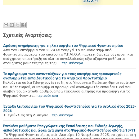
Σχετικές Αναρτήσεις:
Δράσεις ενημέρωσης για τη λειτουργία του Ψηφιακού Φροντιστηρίου
Από τον Σεπτέμβριο του 2024 λειτουργεί το Δημόσιο Ψηφιακό
Φροντιστήριο, μέσω του οποίου το Υ.ΠΑΙ.Θ.Α. παρέχει δωρεάν σύγχρονη και
ασύγχρονη υποστήριξη σε όλα τα πανελλαδικώς εξεταζόμενα μαθήματα
στους/στις μαθητές/τριες της Γ…
περισσότερα
Το πρόγραμμα των συνεντεύξεων για τους υποψήφιους προσωρινούς
αναπληρωτές εκπαιδευτικούς για το Ψηφιακό Φροντιστήριο
Καλούνται σε διά ζώσης συνέντευξη, στο Υπουργείο Παιδείας, Θρησκευμάτων
και Αθλητισμού, οι υποψήφιοι προσωρινοί αναπληρωτές εκπαιδευτικοί που
έλαβαν τους κάτωθι αριθμούς πρωτοκόλλου αίτησης για πρόσληψη για το
Ψηφιακό Φροντισ…
περισσότερα
Έναρξη λειτουργίας του Ψηφιακού Φροντιστηρίου για το σχολικό έτος 2025-
2026
Η εγκύκλιος στη Διαύγεια…
περισσότερα
Επιπλέον μαθήματα Επαγγελματικής Εκπαίδευσης και Ειδικής Αγωγής,
εκπαιδευτικούς και ώρες ανά μήνα στο Ψηφιακό Φροντιστήριο από τις 10/11
Το Ψηφιακό Φροντιστήριο, από , Δευτέρα 10 Νοεμβρίου 2025, ενισχύεται στη