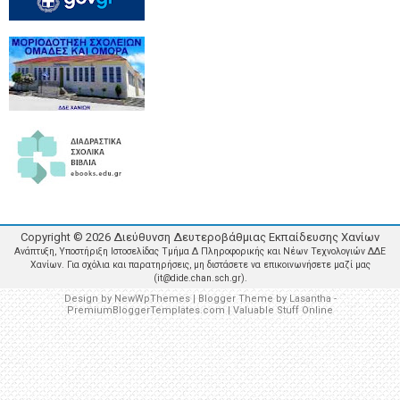
Copyright ©
2026
Διεύθυνση Δευτεροβάθμιας Εκπαίδευσης Χανίων
Ανάπτυξη, Υποστήριξη Ιστοσελίδας Τμήμα Δ Πληροφορικής και Νέων Τεχνολογιών ΔΔΕ
Χανίων. Για σχόλια και παρατηρήσεις, μη διστάσετε να επικοινωνήσετε μαζί μας
(it@dide.chan.sch.gr).
Design by
NewWpThemes
| Blogger Theme by
Lasantha
-
PremiumBloggerTemplates.com
|
Valuable Stuff Online