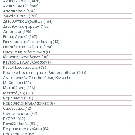
Ανακοινώσεις
(3428)
Αναπληρωτές
(645)
Αποσπάσεις
(596)
Δελτία Τύπου
(192)
Διευθυντές Σχολείων
(184)
Διευθυντές φορέων
(155)
Διορισμοί
(195)
Ειδική Αγωγή
(267)
Εκκλησιαστική εκπαίδευση
(43)
Εκπαιδευτικά Θέματα
(384)
Ενισχυτική Διδασκαλία
(60)
Ιδιωτική Εκπαίδευση
(30)
Κέντρα Ξένων γλωσσών
(7)
Κενά/Πλεονάσματα
(63)
Κρατικό Πιστοποιητικό Γλωσσομάθειας
(105)
Λειτουργικές Τοποθετήσεις-Κενά
(1)
Μαθητεία
(132)
Μεταθέσεις
(136)
Μετατάξεις
(79)
Νομοθεσία
(381)
ΝομοθεσίαΠανελλαδικές
(87)
Οικονομικά
(12)
Οργανικά κενά
(47)
ΠΥΣΔΕ
(612)
Πανελλαδικές
(891)
Πειραματικά σχολεία
(84)
Προκηρύξεις
(839)