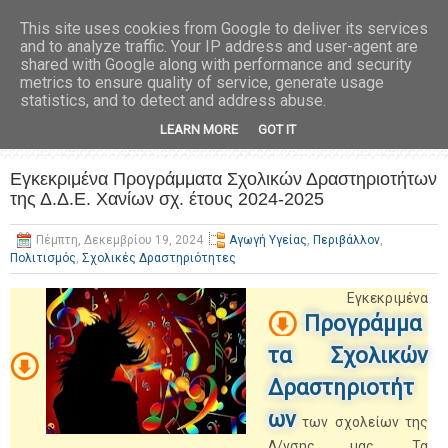
This site uses cookies from Google to deliver its services
and to analyze traffic. Your IP address and user-agent are
shared with Google along with performance and security
metrics to ensure quality of service, generate usage
statistics, and to detect and address abuse.
LEARN MORE
GOT IT
Εγκεκριμένα Προγράμματα Σχολικών Δραστηριοτήτων
της Δ.Δ.Ε. Χανίων σχ. έτους 2024-2025
Πέμπτη, Δεκεμβρίου 19, 2024
Αγωγή Υγείας
,
Περιβάλλον
,
Πολιτισμός
,
Σχολικές Δραστηριότητες
Εγκεκριμένα
Προγράμμα
τα Σχολικών
Δραστηριοτήτ
ων
των σχολείων της
Δ/νσης μας. Τα