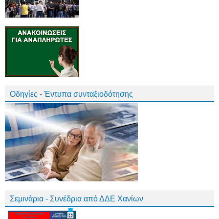
Οδηγίες - Έντυπα συνταξιοδότησης
Σεμινάρια - Συνέδρια από ΔΔΕ Χανίων