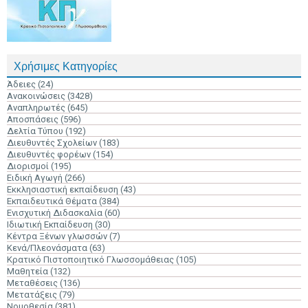
Χρήσιμες Κατηγορίες
Άδειες
(24)
Ανακοινώσεις
(3428)
Αναπληρωτές
(645)
Αποσπάσεις
(596)
Δελτία Τύπου
(192)
Διευθυντές Σχολείων
(183)
Διευθυντές φορέων
(154)
Διορισμοί
(195)
Ειδική Αγωγή
(266)
Εκκλησιαστική εκπαίδευση
(43)
Εκπαιδευτικά Θέματα
(384)
Ενισχυτική Διδασκαλία
(60)
Ιδιωτική Εκπαίδευση
(30)
Κέντρα Ξένων γλωσσών
(7)
Κενά/Πλεονάσματα
(63)
Κρατικό Πιστοποιητικό Γλωσσομάθειας
(105)
Μαθητεία
(132)
Μεταθέσεις
(136)
Μετατάξεις
(79)
Νομοθεσία
(381)