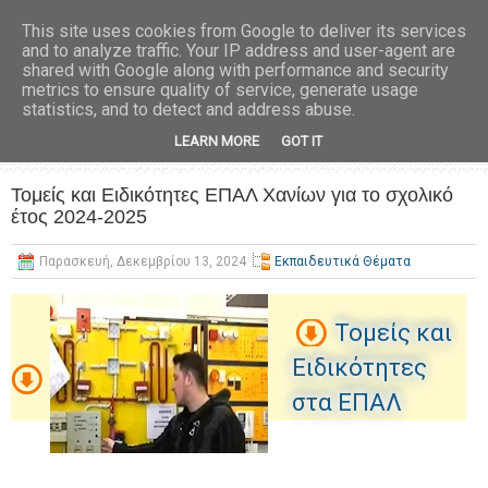
This site uses cookies from Google to deliver its services
and to analyze traffic. Your IP address and user-agent are
shared with Google along with performance and security
metrics to ensure quality of service, generate usage
statistics, and to detect and address abuse.
LEARN MORE
GOT IT
Τομείς και Ειδικότητες ΕΠΑΛ Χανίων για το σχολικό
έτος 2024-2025
Παρασκευή, Δεκεμβρίου 13, 2024
Εκπαιδευτικά Θέματα
Τομείς και
Ειδικότητες
στα ΕΠΑΛ