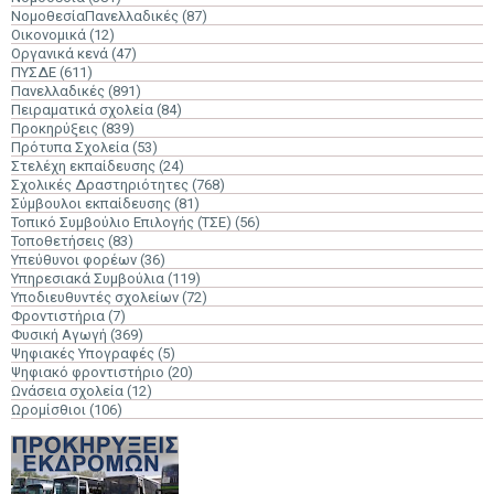
ΝομοθεσίαΠανελλαδικές
(87)
Οικονομικά
(12)
Οργανικά κενά
(47)
ΠΥΣΔΕ
(611)
Πανελλαδικές
(891)
Πειραματικά σχολεία
(84)
Προκηρύξεις
(839)
Πρότυπα Σχολεία
(53)
Στελέχη εκπαίδευσης
(24)
Σχολικές Δραστηριότητες
(768)
Σύμβουλοι εκπαίδευσης
(81)
Τοπικό Συμβούλιο Επιλογής (ΤΣΕ)
(56)
Τοποθετήσεις
(83)
Υπεύθυνοι φορέων
(36)
Υπηρεσιακά Συμβούλια
(119)
Υποδιευθυντές σχολείων
(72)
Φροντιστήρια
(7)
Φυσική Αγωγή
(369)
Ψηφιακές Υπογραφές
(5)
Ψηφιακό φροντιστήριο
(20)
Ωνάσεια σχολεία
(12)
Ωρομίσθιοι
(106)