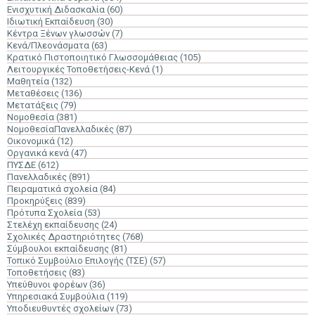
Ενισχυτική Διδασκαλία
(60)
Ιδιωτική Εκπαίδευση
(30)
Κέντρα Ξένων γλωσσών
(7)
Κενά/Πλεονάσματα
(63)
Κρατικό Πιστοποιητικό Γλωσσομάθειας
(105)
Λειτουργικές Τοποθετήσεις-Κενά
(1)
Μαθητεία
(132)
Μεταθέσεις
(136)
Μετατάξεις
(79)
Νομοθεσία
(381)
ΝομοθεσίαΠανελλαδικές
(87)
Οικονομικά
(12)
Οργανικά κενά
(47)
ΠΥΣΔΕ
(612)
Πανελλαδικές
(891)
Πειραματικά σχολεία
(84)
Προκηρύξεις
(839)
Πρότυπα Σχολεία
(53)
Στελέχη εκπαίδευσης
(24)
Σχολικές Δραστηριότητες
(768)
Σύμβουλοι εκπαίδευσης
(81)
Τοπικό Συμβούλιο Επιλογής (ΤΣΕ)
(57)
Τοποθετήσεις
(83)
Υπεύθυνοι φορέων
(36)
Υπηρεσιακά Συμβούλια
(119)
Υποδιευθυντές σχολείων
(73)