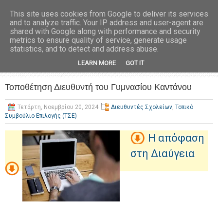
This site uses cookies from Google to deliver its services
and to analyze traffic. Your IP address and user-agent are
shared with Google along with performance and security
metrics to ensure quality of service, generate usage
statistics, and to detect and address abuse.
LEARN MORE
GOT IT
Τοποθέτηση Διευθυντή του Γυμνασίου Καντάνου
Τετάρτη, Νοεμβρίου 20, 2024
Διευθυντές Σχολείων
,
Τοπικό
Συμβούλιο Επιλογής (ΤΣΕ)
Η απόφαση
στη Διαύγεια