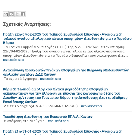
Σχετικές Αναρτήσεις:
Πράξη 22η/04-02-2025 του Τοπικού Συμβουλίου Επιλογής - Ανακοίνωση
τελικού ενιαίου αξιολογικού πίνακα υποψηφίων Διευθυντών για το Γυμνάσιο
Βάμου
Το Τοπικό Συμβούλιο Επιλογής (Τ.Σ.Ε.) της Δ.Δ.Ε. Χανίων με την υπ’ αριθμ.
22η/04-02-2025 Πράξη του ανακοινώνει:Τελικό ενιαίο αξιολογικό πίνακα
υποψηφίων Διευθυντών για το Γυμνάσιο ΒάμουΓια τους υποψήφιους Διευ…
περισσότερα
Ανακοίνωση προσωρινών πινάκων υποψηφίων για πλήρωση υποδιευθυντών
σχολικών μονάδων ΔΔΕ Χανίων
Τα σχετικά έγγραφα…
περισσότερα
Κύρωση τελικού αξιολογικού πίνακα μοριοδότησης υποψηφίων
εκπαιδευτικών για την πλήρωση με επιλογή της κενούμενης θέσης του
Διευθυντή/ντριας του Γυμνασίου Βάμου της Διεύθυνσης Δευτεροβάθμιας
Εκπαίδευσης Χανίων
Δείτε το αρχείο(Α.Δ.Α.: 95ΜΚ46ΝΚΠΔ-6Λ3)…
περισσότερα
Τοποθέτηση Διευθυντή του Εσπερινού ΕΠΑ.Λ. Χανίων
Η απόφαση στη Διαύγεια…
περισσότερα
Πράξη 21η/31-01-2025 του Τοπικού Συμβουλίου Επιλογής - Ανακοίνωση