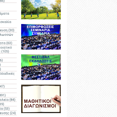
66)
)
Θέματα
ασκαλία
δευση
(30)
γλωσσών
ατα
(63)
οιητικό
ς
(105)
6)
)
)
λλαδικές
(47)
891)
ολεία
(84)
39)
ία
(53)
δευσης
(24)