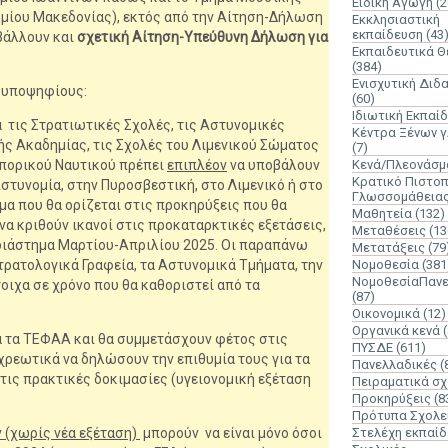
Ειδική Αγωγή
(2
ηµίου Μακεδονίας), εκτός από την Αίτηση-Δήλωση
Εκκλησιαστική
εκπαίδευση
(43
οβάλλουν και
σχετική Αίτηση-Υπεύθυνη Δήλωση για
Εκπαιδευτικά 
(384)
Ενισχυτική Διδ
 υποψηφίους:
(60)
Ιδιωτική Εκπαί
α τις Στρατιωτικές Σχολές, τις Αστυνομικές
Κέντρα Ξένων 
ής Ακαδημίας, τις Σχολές του Λιμενικού Σώματος
(7)
μπορικού Ναυτικού πρέπει
επιπλέον
να υποβάλουν
Κενά/Πλεονάσμ
Κρατικό Πιστοπ
στυνομία, στην Πυροσβεστική, στο Λιμενικό ή στο
Γλωσσομάθεια
μα που θα ορίζεται στις προκηρύξεις που θα
Μαθητεία
(132)
να κριθούν ικανοί στις προκαταρκτικές εξετάσεις,
Μεταθέσεις
(13
 διάστημα Μαρτίου-Απριλίου 2025. Οι παραπάνω
Μετατάξεις
(79
τρατολογικά Γραφεία, τα Αστυνομικά Τμήματα, την
Νομοθεσία
(381
ΝομοθεσίαΠανε
οιχα σε χρόνο που θα καθοριστεί από τα
(87)
Οικονομικά
(12)
Οργανικά κενά
α τα ΤΕΦΑΑ και θα συμμετάσχουν φέτος στις
ΠΥΣΔΕ
(611)
χρεωτικά να δηλώσουν την επιθυμία τους για τα
Πανελλαδικές
(
ις πρακτικές δοκιμασίες (υγειονομική εξέταση
Πειραματικά σχ
Προκηρύξεις
(8
Πρότυπα Σχολε
 (χωρίς νέα εξέταση)
μπορούν να είναι μόνο όσοι
Στελέχη εκπαί