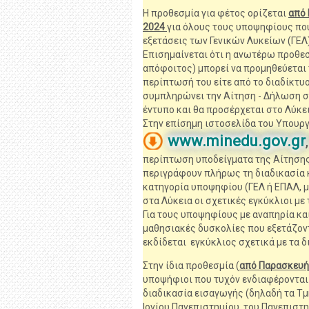
Η προθεσμία για φέτος ορίζεται
από 
2024
για όλους τους υποψηφίους πο
εξετάσεις των Γενικών Λυκείων (ΓΕΛ
Επισημαίνεται ότι η ανωτέρω προθεσ
απόφοιτος) μπορεί να προμηθεύεται
περίπτωσή του είτε από το διαδίκτυο,
συμπληρώνει την Αίτηση - Δήλωση σ
έντυπο και θα προσέρχεται στο Λύκει
Στην επίσημη ιστοσελίδα του Υπουργ
www.minedu.gov.gr
περίπτωση υποδείγματα της Αίτησης
περιγράφουν πλήρως τη διαδικασία κ
κατηγορία υποψηφίου (ΓΕΛ ή ΕΠΑΛ, μ
στα Λύκεια οι σχετικές εγκύκλιοι μ
Για τους υποψηφίους με αναπηρία και
μαθησιακές δυσκολίες που εξετάζον
εκδίδεται εγκύκλιος σχετικά με τα δ
Στην ίδια προθεσμία (
από Παρασκευή
υποψήφιοι που τυχόν ενδιαφέρονται 
διαδικασία εισαγωγής (δηλαδή τα Τ
Ιονίου Πανεπιστημίου, του Πανεπιστ