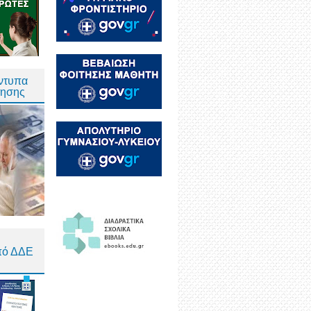
Έντυπα
τησης
πό ΔΔΕ