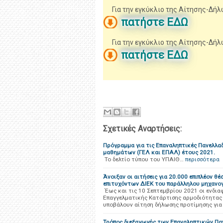
Για την εγκύκλιο της Αίτησης-Δήλω
πατήστε ΕΔΩ
Για την εγκύκλιο της Αίτησης-Δήλω
πατήστε ΕΔΩ
Σχετικές Αναρτήσεις:
Πρόγραμμα για τις Επαναληπτικές Πανελλα
μαθημάτων (ΓΕΛ και ΕΠΑΛ) έτους 2021.
To δελτίο τύπου του ΥΠΑΙΘ…
περισσότερα
Άνοιξαν οι αιτήσεις για 20.000 επιπλέον θέ
επιτυχόντων ΔΙΕΚ του παράλληλου μηχανο
Έως και τις 10 Σεπτεμβρίου 2021 οι ενδια
Επαγγελματικής Κατάρτισης αρμοδιότητας
υποβάλουν αίτηση δήλωσης προτίμησης για
Τρόπος διεξαγωγής των Επαναληπτικών Πα