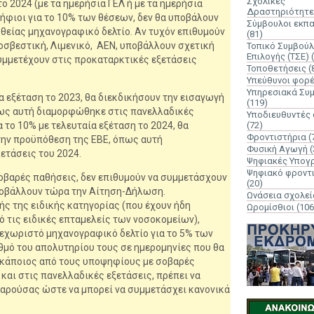
Σχολικές
ο 2024 (με τα ημερήσια ΓΕΛ ή με τα ημερήσια
Δραστηριότητε
ψήφιοι για το 10% των θέσεων, δεν θα υποβάλουν
Σύμβουλοι εκπ
θείας μηχανογραφικό δελτίο. Αν τυχόν επιθυμούν
(81)
οσβεστική, Λιμενικό, ΑΕΝ, υποβάλλουν σχετική
Τοπικό Συμβούλ
Επιλογής (ΤΣΕ)
υμμετέχουν στις προκαταρκτικές εξετάσεις
Τοποθετήσεις
(
Υπεύθυνοι φορ
Υπηρεσιακά Συ
α εξέταση το 2023, θα διεκδικήσουν την εισαγωγή
(119)
πως αυτή διαμορφώθηκε στις πανελλαδικές
Υποδιευθυντές
α το 10% με τελευταία εξέταση το 2024, θα
(72)
Φροντιστήρια
(
την προϋπόθεση της ΕΒΕ, όπως αυτή
Φυσική Αγωγή
(
ετάσεις του 2024.
Ψηφιακές Υπογ
Ψηφιακό φροντ
οβαρές παθήσεις, δεν επιθυμούν να συμμετάσχουν
(20)
υποβάλλουν τώρα την Αίτηση-Δήλωση.
Ωνάσεια σχολεί
ής της ειδικής κατηγορίας (που έχουν ήδη
Ωρομίσθιοι
(106
ό τις ειδικές επταμελείς των νοσοκομείων),
εχωριστό μηχανογραφικό δελτίο για το 5% των
θμό του απολυτηρίου τους σε ημερομηνίες που θα
 κάποιος από τους υποψηφίους με σοβαρές
και στις πανελλαδικές εξετάσεις, πρέπει να
αρούσας ώστε να μπορεί να συμμετάσχει κανονικά