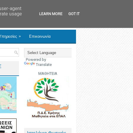
 user-agent
erate usage
LEARN MORE
GOT IT
»
Υπηρεσίες
Επικοινωνία
Powered by
Translate
Ε
ΜΑΘΗΤΕΙΑ