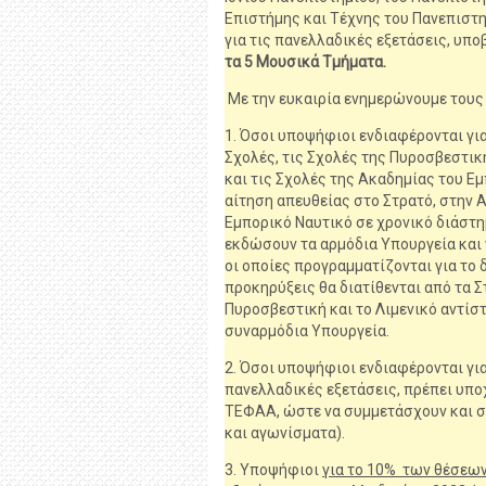
Επιστήµης και Τέχνης του Πανεπιστ
για τις πανελλαδικές εξετάσεις, υπ
τα 5 Μουσικά Τμήματα.
Με την ευκαιρία ενημερώνουμε τους
1. Όσοι υποψήφιοι ενδιαφέρονται γι
Σχολές, τις Σχολές της Πυροσβεστικ
και τις Σχολές της Ακαδημίας του Ε
αίτηση απευθείας στο Στρατό, στην Α
Εμπορικό Ναυτικό σε χρονικό διάστη
εκδώσουν τα αρμόδια Υπουργεία και 
οι οποίες προγραμματίζονται για το
προκηρύξεις θα διατίθενται από τα Σ
Πυροσβεστική και το Λιμενικό αντίστ
συναρμόδια Υπουργεία.
2. Όσοι υποψήφιοι ενδιαφέρονται γι
πανελλαδικές εξετάσεις, πρέπει υπο
ΤΕΦΑΑ, ώστε να συμμετάσχουν και στ
και αγωνίσματα).
3. Υποψήφιοι
για το 10% των θέσεων