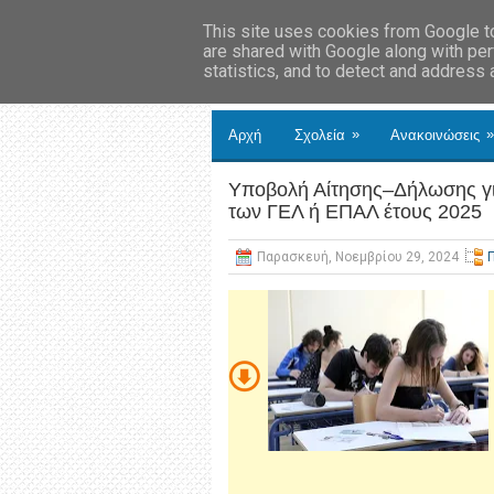
This site uses cookies from Google to 
are shared with Google along with per
statistics, and to detect and address
»
»
Αρχή
Σχολεία
Ανακοινώσεις
Υποβολή Αίτησης–Δήλωσης για
των ΓΕΛ ή ΕΠΑΛ έτους 2025
Παρασκευή, Νοεμβρίου 29, 2024