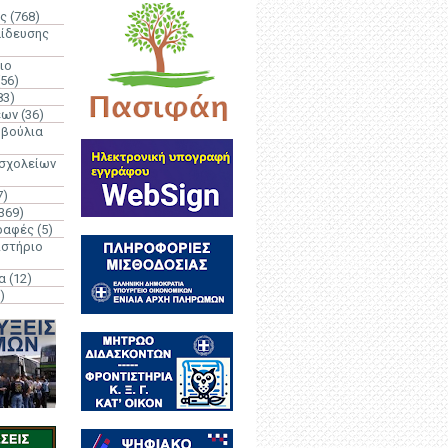
ς
(768)
αίδευσης
ιο
(56)
83)
έων
(36)
μβούλια
 σχολείων
7)
369)
ραφές
(5)
ιστήριο
α
(12)
)