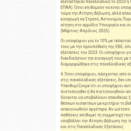
εξετάστηκαν πανελλαδικά το 2023 ή τ
ΕΠΑΛ). Όσοι επιθυμούν να είναι υπο
τώρα την Αίτηση-Δήλωση, αλλά απευ
εισαγωγή σε Στρατό, Αστυνομία, Πυρ
αίτηση στο αρμόδιο Υπουργείο και σ
(Μάρτιος-Απρίλιος 2025).
Οι υποψήφιοι για το 10% με τελευταί
τους με την προϋπόθεση της ΕΒΕ, ό
εξετάσεις του 2023. Οι υποψήφιοι γι
διεκδικήσουν την εισαγωγή τους με 
διαμορφώθηκε στις πανελλαδικές εξ
4. Όσοι υποψήφιοι, πάσχοντες από σ
στις πανελλαδικές εξετάσεις, δεν 
Υπενθυμίζουμε ότι οι υποψήφιοι αυτ
πιστοποιηθεί ή θα πιστοποιηθούν απ
δύνανται να υποβάλλουν απευθείας ξ
θέσεων εισακτέων με κριτήριο το βα
ανακοινωθούν αργότερα. Αν ωστόσο
παθήσεις επιθυμεί τη συμμετοχή του 
υποβάλλει την Αίτηση-Δήλωση της π
και στις Πανελλαδικές Εξετάσεις.