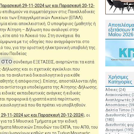
Παρασκευή 29-11-2024 ως και Παρασκευή 20-12-
υ επιθυμούν να συμμετάσχουν στις Πανελλαδικές
) και των Επαγγελματικών Λυκείων (ΕΠΑΛ).
μία είναι αποκλειστική. Ο υποψήφιος (μαθητής ή
Αποτελέσμα
 την Αίτηση – Δήλωση που αναλογεί στην
εξετάσεων 
Μαΐου 2026
 είτε από το Λύκειό του. Στη συνέχεια θα
ύμφωνα με τις οδηγίες που αναγράφονται στο
ό του, για την οριστική ηλεκτρονική υποβολή της.
είου Παιδείας
, στο
σύνδεσμο ΕΞΕΤΑΣΕΙΣ, αναρτώνται τα κατά
-Δήλωσης και οι σχετικές εγκύκλιοι που
αι τα αναλυτικά δικαιολογητικά για κάθε
Χρήσιμες
αθητής ή απόφοιτος). Επίσης, αποστέλλονται ήδη
Κατηγορίες
ε τα αντίστοιχα υποδείγματα της Αίτησης-Δήλωσης.
Άδειες
(24)
 ειδικές εκπαιδευτικές ανάγκες ή ειδικές
Ανακοινώσεις
(
ται προφορικά ή γραπτά κατά περίπτωση
Αναπληρωτές
(
ικαιολογητικά που θα πρέπει να υποβληθούν.
Αποσπάσεις
(59
Δελτία Τύπου
(
 29-11-2024 ως και Παρασκευή 20-12-2024
), οι
Διευθυντές Σχ
(183)
για τα 5 Μουσικά Τμήματα με την ειδική
Διευθυντές φο
μήματα Μουσικών Σπουδών του ΕΚΠΑ, του ΑΠΘ, του
Διορισμοί
(195)
ημίου Ιωαννίνων καθώς και το Τμήμα Μουσικής