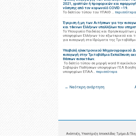
2021, γραπτών ή προφορικών και εφαρμογ
νόσησης από τον κορωνοϊό COVID –19.
Το δελτίου τύπου του ΥΠΑΙΘ …
περισσότερα
Έγκριση ή μη των Αιτήσεων για την εισαγ
και τέκνων Ελλήνων υπαλλήλων που υπηρετ
Το Υπουργείο Παιδείας και Θρησκευμάτων
υποψηφίων Ελλήνων του εξωτερικού και τ
για εισαγωγή στα Ιδρύματα της Tριτοβάθμι
Υποβολή ηλεκτρονικού Μηχανογραφικού Δελ
εισαγωγή στην Τριτοβάθμια Εκπαίδευση ακα
θέσεων εισακτέων.
Το δελτίο τύπου σε μορφή word Η εγκύκλι
Σοβαρών Παθήσεων υποψηφίων ΓΕΛ Βοηθη
υποψηφίων ΕΠΑΛ…
περισσότερα
← Νεότερη ανάρτηση
Ανάπτυξη, Υποστήριξη Ιστοσελίδας Τμήμα Δ Πληρ