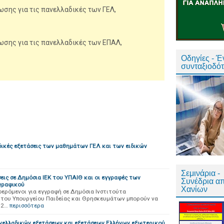
σης για τις πανελλαδικές των ΓΕΛ,
σης για τις πανελλαδικές των ΕΠΑΛ,
Οδηγίες - 
συνταξιοδό
δικές εξετάσεις των μαθημάτων ΓΕΛ και των ειδικών
Σεμινάρια -
σεις σε Δημόσια ΙΕΚ του ΥΠΑΙΘ και οι εγγραφές των
Συνέδρια α
γραφικού
Χανίων
φερόμενοι για εγγραφή σε Δημόσια Ινστιτούτα
 του Υπουργείου Παιδείας και Θρησκευμάτων μπορούν να
 2…
περισσότερα
νελλαδικών εξετάσεων και εξετάσεων Ελλήνων εξωτερικού