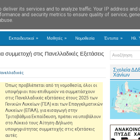
deliver its services and to analyze traffic. Your IP address and
formance and security metrics to ensure quality of service, gen
 abuse.
»
»
»
Εκπαιδευτικοί
Μαθητές
Νομοθεσία
Έντυπα
Ηλ. 
 συμμετοχή στις Πανελλαδικές Εξετάσεις
Σχολεία ΔΔ
Πανελλαδικές
Χανίων
Όπως προβλέπεται από τη νομοθεσία, όλοι οι
υποψήφιοι που επιθυμούν να συμμετάσχουν
στις Πανελλαδικές εξετάσεις έτους 2025 των
Γενικών Λυκείων (ΓΕΛ) και των Επαγγελματικών
Λυκείων (ΕΠΑΛ), για εισαγωγή στην
Τριτοβάθμια Εκπαίδευση, πρέπει να υποβάλουν
στο Λύκειό τους Αίτηση-Δήλωση
υποψηφιότητας συμμετοχής στις εξετάσεις
αυτές.