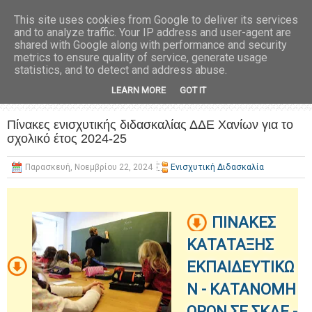
This site uses cookies from Google to deliver its services
and to analyze traffic. Your IP address and user-agent are
shared with Google along with performance and security
metrics to ensure quality of service, generate usage
statistics, and to detect and address abuse.
LEARN MORE
GOT IT
Πίνακες ενισχυτικής διδασκαλίας ΔΔΕ Χανίων για το
σχολικό έτος 2024-25
Παρασκευή, Νοεμβρίου 22, 2024
Ενισχυτική Διδασκαλία
ΠΙΝΑΚΕΣ
ΚΑΤΑΤΑΞΗΣ
ΕΚΠΑΙΔΕΥΤΙΚΩ
Ν - ΚΑΤΑΝΟΜΗ
ΩΡΩΝ ΣΕ ΣΚΑΕ -