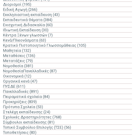
Διορισμοί
(195)
Ειδική Αγωγή
(266)
Εκκλησιαστική εκπαίδευση
(43)
Εκπαιδευτικά Θέματα
(384)
Ενισχυτική Διδασκαλία
(60)
Ιδιωτική Εκπαίδευση
(30)
Κέντρα Ξένων γλωσσών
(7)
Κενά/Πλεονάσματα
(63)
Κρατικό Πιστοποιητικό Γλωσσομάθειας
(105)
Μαθητεία
(132)
Μεταθέσεις
(136)
Μετατάξεις
(79)
Νομοθεσία
(381)
ΝομοθεσίαΠανελλαδικές
(87)
Οικονομικά
(12)
Οργανικά κενά
(47)
ΠΥΣΔΕ
(611)
Πανελλαδικές
(891)
Πειραματικά σχολεία
(84)
Προκηρύξεις
(839)
Πρότυπα Σχολεία
(53)
Στελέχη εκπαίδευσης
(24)
Σχολικές Δραστηριότητες
(768)
Σύμβουλοι εκπαίδευσης
(81)
Τοπικό Συμβούλιο Επιλογής (ΤΣΕ)
(56)
Τοποθετήσεις
(83)