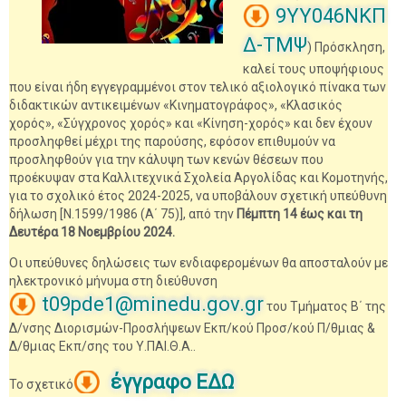
9ΥΥ046ΝΚΠ
Δ-ΤΜΨ
) Πρόσκληση,
καλεί τους υποψήφιους
που είναι ήδη εγγεγραμμένοι στον τελικό αξιολογικό πίνακα των
διδακτικών αντικειμένων «Κινηματογράφος», «Κλασικός
χορός», «Σύγχρονος χορός» και «Κίνηση-χορός» και δεν έχουν
προσληφθεί μέχρι της παρούσης, εφόσον επιθυμούν να
προσληφθούν για την κάλυψη των κενών θέσεων που
προέκυψαν στα Καλλιτεχνικά Σχολεία Αργολίδας και Κομοτηνής,
για το σχολικό έτος 2024-2025, να υποβάλουν σχετική υπεύθυνη
δήλωση [Ν.1599/1986 (Α΄ 75)], από την
Πέμπτη 14 έως και τη
Δευτέρα 18 Νοεμβρίου 2024.
Οι υπεύθυνες δηλώσεις των ενδιαφερομένων θα αποσταλούν με
ηλεκτρονικό μήνυμα στη διεύθυνση
t09pde1@minedu.gov.gr
του Τμήματος Β΄ της
Δ/νσης Διορισμών-Προσλήψεων Εκπ/κού Προσ/κού Π/θμιας &
Δ/θμιας Εκπ/σης του Υ.ΠΑΙ.Θ.Α..
έγγραφο ΕΔΩ
Το σχετικό