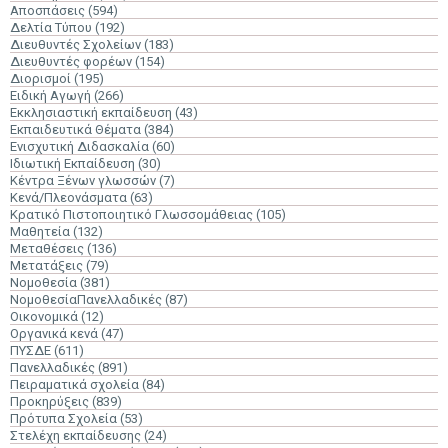
Αποσπάσεις
(594)
Δελτία Τύπου
(192)
Διευθυντές Σχολείων
(183)
Διευθυντές φορέων
(154)
Διορισμοί
(195)
Ειδική Αγωγή
(266)
Εκκλησιαστική εκπαίδευση
(43)
Εκπαιδευτικά Θέματα
(384)
Ενισχυτική Διδασκαλία
(60)
Ιδιωτική Εκπαίδευση
(30)
Κέντρα Ξένων γλωσσών
(7)
Κενά/Πλεονάσματα
(63)
Κρατικό Πιστοποιητικό Γλωσσομάθειας
(105)
Μαθητεία
(132)
Μεταθέσεις
(136)
Μετατάξεις
(79)
Νομοθεσία
(381)
ΝομοθεσίαΠανελλαδικές
(87)
Οικονομικά
(12)
Οργανικά κενά
(47)
ΠΥΣΔΕ
(611)
Πανελλαδικές
(891)
Πειραματικά σχολεία
(84)
Προκηρύξεις
(839)
Πρότυπα Σχολεία
(53)
Στελέχη εκπαίδευσης
(24)