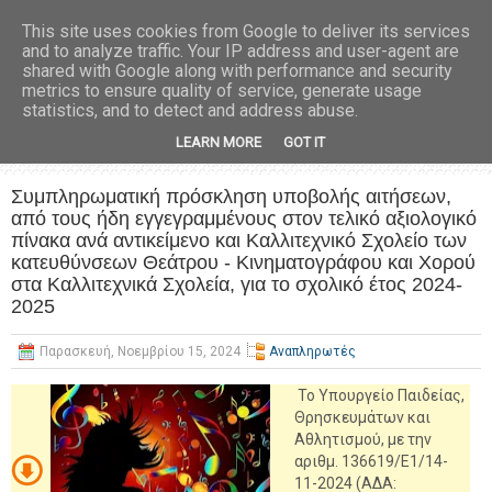
This site uses cookies from Google to deliver its services
and to analyze traffic. Your IP address and user-agent are
shared with Google along with performance and security
metrics to ensure quality of service, generate usage
statistics, and to detect and address abuse.
LEARN MORE
GOT IT
Συμπληρωματική πρόσκληση υποβολής αιτήσεων,
από τους ήδη εγγεγραμμένους στον τελικό αξιολογικό
πίνακα ανά αντικείμενο και Καλλιτεχνικό Σχολείο των
κατευθύνσεων Θεάτρου - Κινηματογράφου και Χορού
στα Καλλιτεχνικά Σχολεία, για το σχολικό έτος 2024-
2025
Παρασκευή, Νοεμβρίου 15, 2024
Αναπληρωτές
Το Υπουργείο Παιδείας,
Θρησκευμάτων και
Αθλητισμού, με την
αριθμ. 136619/Ε1/14-
11-2024 (ΑΔΑ: