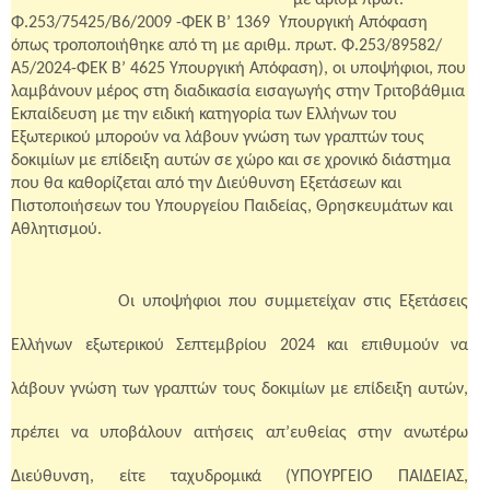
με αριθμ πρωτ.
Φ.253/75425/Β6/2009
-ΦΕΚ Β’ 1369
Υπουργική Απόφαση
όπως τροποποιήθηκε από τη με αριθμ. πρωτ. Φ.253/89582/
Α5/2024-ΦΕΚ Β’ 4625 Υπουργική Απόφαση), οι υποψήφιοι, που
λαμβάνουν μέρος στη διαδικασία εισαγωγής στην
T
ριτοβάθμια
E
κπαίδευση με την ειδική κατηγορία των Ελλήνων του
Εξωτερικού μπορούν να λάβουν γνώση των γραπτών τους
δοκιμίων με επίδειξη αυτών σε χώρο και σε χρονικό διάστημα
που θα καθορίζεται από την Διεύθυνση Εξετάσεων και
Πιστοποιήσεων του Υπουργείου Παιδείας, Θρησκευμάτων και
Αθλητισμού.
Οι υποψήφιοι που συμμετείχαν στις Εξετάσεις
Ελλήνων εξωτερικού Σεπτεμβρίου 2024 και επιθυμούν να
λάβουν γνώση των γραπτών τους δοκιμίων με επίδειξη αυτών,
πρέπει να υποβάλουν αιτήσεις απ’ευθείας στην ανωτέρω
Διεύθυνση,
είτε ταχυδρομικά
(ΥΠΟΥΡΓΕΙΟ ΠΑΙΔΕΙΑΣ,