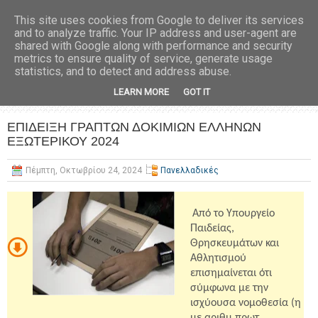
This site uses cookies from Google to deliver its services
and to analyze traffic. Your IP address and user-agent are
shared with Google along with performance and security
metrics to ensure quality of service, generate usage
statistics, and to detect and address abuse.
LEARN MORE
GOT IT
ΕΠΙΔΕΙΞΗ ΓΡΑΠΤΩΝ ΔΟΚΙΜΙΩΝ ΕΛΛΗΝΩΝ
ΕΞΩΤΕΡΙΚΟΥ 2024
Πέμπτη, Οκτωβρίου 24, 2024
Πανελλαδικές
Από το Υπουργείο
Παιδείας,
Θρησκευμάτων και
Αθλητισμού
επισημαίνεται ότι
σύμφωνα με την
ισχύουσα νομοθεσία (η