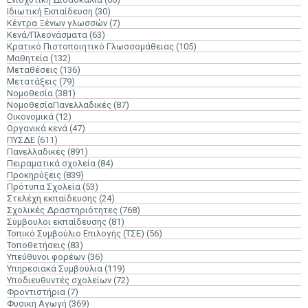
Ιδιωτική Εκπαίδευση
(30)
Κέντρα Ξένων γλωσσών
(7)
Κενά/Πλεονάσματα
(63)
Κρατικό Πιστοποιητικό Γλωσσομάθειας
(105)
Μαθητεία
(132)
Μεταθέσεις
(136)
Μετατάξεις
(79)
Νομοθεσία
(381)
ΝομοθεσίαΠανελλαδικές
(87)
Οικονομικά
(12)
Οργανικά κενά
(47)
ΠΥΣΔΕ
(611)
Πανελλαδικές
(891)
Πειραματικά σχολεία
(84)
Προκηρύξεις
(839)
Πρότυπα Σχολεία
(53)
Στελέχη εκπαίδευσης
(24)
Σχολικές Δραστηριότητες
(768)
Σύμβουλοι εκπαίδευσης
(81)
Τοπικό Συμβούλιο Επιλογής (ΤΣΕ)
(56)
Τοποθετήσεις
(83)
Υπεύθυνοι φορέων
(36)
Υπηρεσιακά Συμβούλια
(119)
Υποδιευθυντές σχολείων
(72)
Φροντιστήρια
(7)
Φυσική Αγωγή
(369)