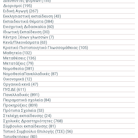
Διευθυντές φορέων
(155)
Διορισμοί
(195)
Ειδική Αγωγή
(267)
Εκκλησιαστική εκπαίδευση
(43)
Εκπαιδευτικά Θέματα
(384)
Ενισχυτική Διδασκαλία
(60)
Ιδιωτική Εκπαίδευση
(30)
Κέντρα Ξένων γλωσσών
(7)
Κενά/Πλεονάσματα
(63)
Κρατικό Πιστοποιητικό Γλωσσομάθειας
(105)
Μαθητεία
(132)
Μεταθέσεις
(136)
Μετατάξεις
(79)
Νομοθεσία
(381)
ΝομοθεσίαΠανελλαδικές
(87)
Οικονομικά
(12)
Οργανικά κενά
(47)
ΠΥΣΔΕ
(611)
Πανελλαδικές
(891)
Πειραματικά σχολεία
(84)
Προκηρύξεις
(839)
Πρότυπα Σχολεία
(53)
Στελέχη εκπαίδευσης
(24)
Σχολικές Δραστηριότητες
(768)
Σύμβουλοι εκπαίδευσης
(81)
Τοπικό Συμβούλιο Επιλογής (ΤΣΕ)
(56)
Τοποθετήσεις
(83)