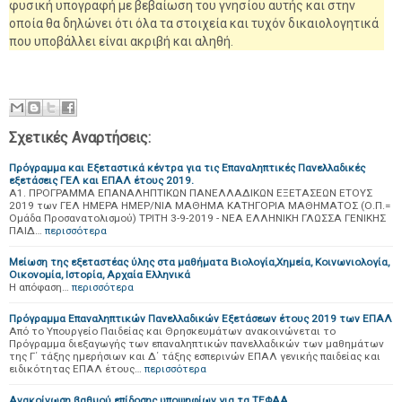
φυσική υπογραφή με βεβαίωση του γνησίου αυτής και στην
οποία θα δηλώνει ότι όλα τα στοιχεία και τυχόν δικαιολογητικά
που υποβάλλει είναι ακριβή και αληθή.
Σχετικές Αναρτήσεις:
Πρόγραμμα και Εξεταστικά κέντρα για τις Επαναληπτικές Πανελλαδικές
εξετάσεις ΓΕΛ και ΕΠΑΛ έτους 2019.
Α1. ΠΡΟΓΡΑΜΜΑ ΕΠΑΝΑΛΗΠΤΙΚΩΝ ΠΑΝΕΛΛΑΔΙΚΩΝ ΕΞΕΤΑΣΕΩΝ ΕΤΟΥΣ
2019 των ΓΕΛ ΗΜΕΡΑ ΗΜΕΡ/ΝΙΑ ΜΑΘΗΜΑ ΚΑΤΗΓΟΡΙΑ ΜΑΘΗΜΑΤΟΣ (Ο.Π.=
Ομάδα Προσανατολισμού) ΤΡΙΤΗ 3-9-2019 - ΝΕΑ ΕΛΛΗΝΙΚΗ ΓΛΩΣΣΑ ΓΕΝΙΚΗΣ
ΠΑΙΔ…
περισσότερα
Μείωση της εξεταστέας ύλης στα μαθήματα Βιολογία,Χημεία, Κοινωνιολογία,
Οικονομία, Ιστορία, Αρχαία Ελληνικά
Η απόφαση…
περισσότερα
Πρόγραμμα Επαναληπτικών Πανελλαδικών Εξετάσεων έτους 2019 των ΕΠΑΛ
Από το Υπουργείο Παιδείας και Θρησκευμάτων ανακοινώνεται το
Πρόγραμμα διεξαγωγής των επαναληπτικών πανελλαδικών των μαθημάτων
της Γ΄ τάξης ημερήσιων και Δ΄ τάξης εσπερινών ΕΠΑΛ γενικής παιδείας και
ειδικότητας ΕΠΑΛ έτους…
περισσότερα
Ανακοίνωση βαθμού επίδοσης υποψηφίων για τα ΤΕΦΑΑ