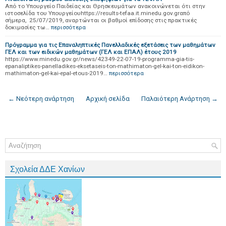
Από το Υπουργείο Παιδείας και Θρησκευμάτων ανακοινώνεται ότι στην
ιστοσελίδα του Υπουργείουhttps://results-tefaa.it.minedu.gov.grαπό
σήμερα, 25/07/2019, αναρτώνται οι βαθμοί επίδοσης στις πρακτικές
δοκιμασίες τω…
περισσότερα
Πρόγραμμα για τις Επαναληπτικές Πανελλαδικές εξετάσεις των μαθημάτων
ΓΕΛ και των ειδικών μαθημάτων (ΓΕΛ και ΕΠΑΛ) έτους 2019
https://www.minedu.gov.gr/news/42349-22-07-19-programma-gia-tis-
epanaliptikes-panelladikes-eksetaseis-ton-mathimaton-gel-kai-ton-eidikon-
mathimaton-gel-kai-epal-etous-2019…
περισσότερα
← Νεότερη ανάρτηση
Αρχική σελίδα
Παλαιότερη Ανάρτηση →
Σχολεία ΔΔΕ Χανίων