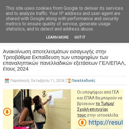
This site uses cookies from Google to deliver its services
and to analyze traffic. Your IP address and user-agent are
shared with Google along with performance and security
metrics to ensure quality of service, generate usage
statistics, and to detect and address abuse.
LEARN MORE
GOT IT
Ανακοίνωση αποτελεσμάτων εισαγωγής στην
Τριτοβάθμια Εκπαίδευση των υποψηφίων των
επαναληπτικών πανελλαδικών εξετάσεων ΓΕΛ/ΕΠΑΛ,
έτους 2024
Παρασκευή, Οκτωβρίου 11, 2024
Πανελλαδικές
Οι υποψήφιοι από ΓΕΛ
και ΕΠΑΛ θα μπορούν να
βρίσκουν
το Τμήμα/
Σχολή επιτυχίας
τους
στην ιστοσελίδα
https://resul