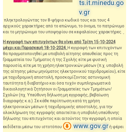
ts.it.minedu.go
v.gr
πληκτρολογώντας τον 8-ψήφιο κωδικό τους και τους 4
αρχικούς χαρακτήρες από το επώνυμο, το όνομα, το πατρώνυμο
και το μητρώνυμο του υποψηφίου σε κεφαλαίους χαρακτήρες.
Η εγγραφή των επιτυχόντων θα γίνει από Τρίτη 15-10-2024
μέχρι και Παρασκευή 18-10-2024.
Η εγγραφή των επιτυχόντων
θα πραγματοποιηθεί με υποβολή αίτησης απευθείας προς τη
Γραμματεία του Τμήματος ή της Σχολής είτε με φυσική
παρουσία, είτε με τη χρήση ηλεκτρονικών μέσων (π.χ. υποβολή
της αίτησης μέσω μηνύματος ηλεκτρονικού ταχυδρομείου), είτε
με ταχυδρομική αποστολή, προσκομίζοντας αστυνομική
ταυτότητα ή διαβατήριο και όσα τυχόν συμπληρωματικά
δικαιολογητικά ζητήσουν οι Γραμματείες των Τμημάτων/
Σχολών (πχ. Υπεύθυνη δήλωση μη εγγραφής, βεβαίωση
διαγραφής κ.α.). Σε κάθε περίπτωση κατά τη χρήση
ηλεκτρονικών μέσων ή ταχυδρομικής αποστολής, για την
ολοκλήρωση της εγγραφής απαιτείται η υποβολή υπεύθυνης
δήλωσης του επιτυχόντος και αιτούντος την εγγραφή, η οποία
www.gov.gr
εκδίδεται μέσω του ιστοτόπου
ή φέρει