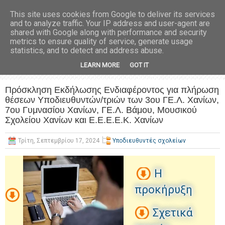
This site uses cookies from Google to deliver its services
and to analyze traffic. Your IP address and user-agent are
shared with Google along with performance and security
metrics to ensure quality of service, generate usage
statistics, and to detect and address abuse.
LEARN MORE
GOT IT
Πρόσκληση Εκδήλωσης Ενδιαφέροντος για πλήρωση
θέσεων Υποδιευθυντών/τριών των 3ου ΓΕ.Λ. Χανίων,
7ου Γυμνασίου Χανίων, ΓΕ.Λ. Βάμου, Μουσικού
Σχολείου Χανίων και Ε.Ε.Ε.Ε.Κ. Χανίων
Τρίτη, Σεπτεμβρίου 17, 2024
Υποδιευθυντές σχολείων
H
προκήρυξη
Σχετικά