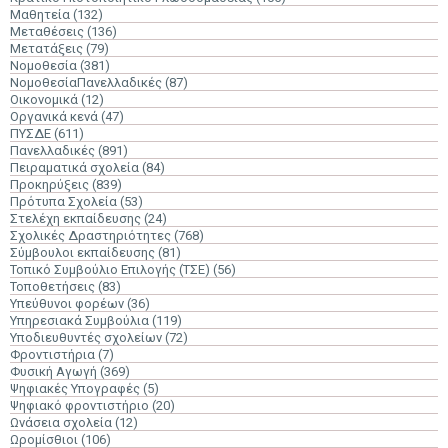
Μαθητεία
(132)
Μεταθέσεις
(136)
Μετατάξεις
(79)
Νομοθεσία
(381)
ΝομοθεσίαΠανελλαδικές
(87)
Οικονομικά
(12)
Οργανικά κενά
(47)
ΠΥΣΔΕ
(611)
Πανελλαδικές
(891)
Πειραματικά σχολεία
(84)
Προκηρύξεις
(839)
Πρότυπα Σχολεία
(53)
Στελέχη εκπαίδευσης
(24)
Σχολικές Δραστηριότητες
(768)
Σύμβουλοι εκπαίδευσης
(81)
Τοπικό Συμβούλιο Επιλογής (ΤΣΕ)
(56)
Τοποθετήσεις
(83)
Υπεύθυνοι φορέων
(36)
Υπηρεσιακά Συμβούλια
(119)
Υποδιευθυντές σχολείων
(72)
Φροντιστήρια
(7)
Φυσική Αγωγή
(369)
Ψηφιακές Υπογραφές
(5)
Ψηφιακό φροντιστήριο
(20)
Ωνάσεια σχολεία
(12)
Ωρομίσθιοι
(106)