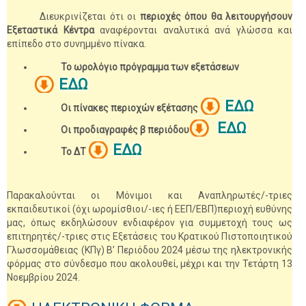
Διευκρινίζεται ότι οι
περιοχές όπου θα λειτουργήσουν
Εξεταστικά Κέντρα
αναφέρονται αναλυτικά ανά γλώσσα και
επίπεδο στο συνημμένο πίνακα.
Το ωρολόγιο πρόγραμμα των εξετάσεων
ΕΔΩ
ΕΔΩ
Οι πίνακες περιοχών εξέτασης
ΕΔΩ
Οι προδιαγραφές β περιόδου
ΕΔΩ
Το ΔΤ
Παρακαλούνται οι Μόνιμοι και Αναπληρωτές/-τριες
εκπαιδευτικοί (όχι ωρομίσθιοι/-ιες ή ΕΕΠ/ΕΒΠ)περιοχή ευθύνης
μας, όπως εκδηλώσουν ενδιαφέρον για συμμετοχή τους ως
επιτηρητές/-τριες στις Εξετάσεις του Κρατικού Πιστοποιητικού
Γλωσσομάθειας (ΚΠγ) Β’ Περιόδου 2024 μέσω της ηλεκτρονικής
φόρμας στο σύνδεσμο που ακολουθεί, μέχρι και την Τετάρτη 13
Νοεμβρίου 2024.