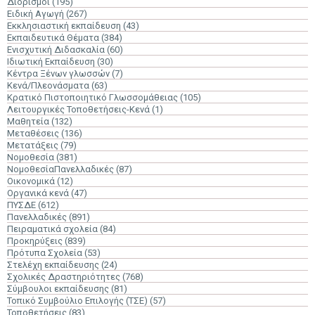
Διορισμοί
(195)
Ειδική Αγωγή
(267)
Εκκλησιαστική εκπαίδευση
(43)
Εκπαιδευτικά Θέματα
(384)
Ενισχυτική Διδασκαλία
(60)
Ιδιωτική Εκπαίδευση
(30)
Κέντρα Ξένων γλωσσών
(7)
Κενά/Πλεονάσματα
(63)
Κρατικό Πιστοποιητικό Γλωσσομάθειας
(105)
Λειτουργικές Τοποθετήσεις-Κενά
(1)
Μαθητεία
(132)
Μεταθέσεις
(136)
Μετατάξεις
(79)
Νομοθεσία
(381)
ΝομοθεσίαΠανελλαδικές
(87)
Οικονομικά
(12)
Οργανικά κενά
(47)
ΠΥΣΔΕ
(612)
Πανελλαδικές
(891)
Πειραματικά σχολεία
(84)
Προκηρύξεις
(839)
Πρότυπα Σχολεία
(53)
Στελέχη εκπαίδευσης
(24)
Σχολικές Δραστηριότητες
(768)
Σύμβουλοι εκπαίδευσης
(81)
Τοπικό Συμβούλιο Επιλογής (ΤΣΕ)
(57)
Τοποθετήσεις
(83)