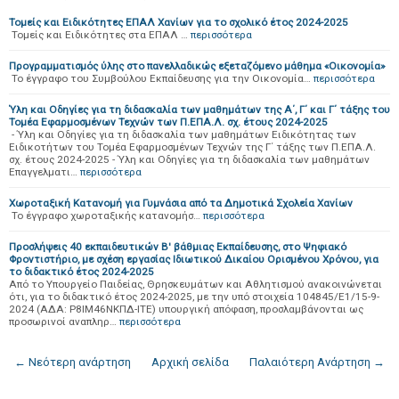
Τομείς και Ειδικότητες ΕΠΑΛ Χανίων για το σχολικό έτος 2024-2025
Τομείς και Ειδικότητες στα ΕΠΑΛ …
περισσότερα
Προγραμματισμός ύλης στο πανελλαδικώς εξεταζόμενο μάθημα «Οικονομία»
Το έγγραφο του Συμβούλου Εκπαίδευσης για την Οικονομία…
περισσότερα
Ύλη και Οδηγίες για τη διδασκαλία των μαθημάτων της Α΄, Γ΄ και Γ΄ τάξης του
Τομέα Εφαρμοσμένων Τεχνών των Π.ΕΠΑ.Λ. σχ. έτους 2024-2025
- Ύλη και Οδηγίες για τη διδασκαλία των μαθημάτων Ειδικότητας των
Ειδικοτήτων του Τομέα Εφαρμοσμένων Τεχνών της Γ΄ τάξης των Π.ΕΠΑ.Λ.
σχ. έτους 2024-2025 - Ύλη και Οδηγίες για τη διδασκαλία των μαθημάτων
Επαγγελματι…
περισσότερα
Χωροταξική Κατανομή για Γυμνάσια από τα Δημοτικά Σχολεία Χανίων
Το έγγραφο χωροταξικής κατανομήσ…
περισσότερα
Προσλήψεις 40 εκπαιδευτικών Β' βάθμιας Εκπαίδευσης, στο Ψηφιακό
Φροντιστήριο, με σχέση εργασίας Ιδιωτικού Δικαίου Ορισμένου Χρόνου, για
το διδακτικό έτος 2024-2025
Από το Υπουργείο Παιδείας, Θρησκευμάτων και Αθλητισμού ανακοινώνεται
ότι, για το διδακτικό έτος 2024-2025, με την υπό στοιχεία 104845/Ε1/15-9-
2024 (ΑΔΑ: Ρ8ΙΜ46ΝΚΠΔ-ΙΤΕ) υπουργική απόφαση, προσλαμβάνονται ως
προσωρινοί αναπληρ…
περισσότερα
← Νεότερη ανάρτηση
Αρχική σελίδα
Παλαιότερη Ανάρτηση →