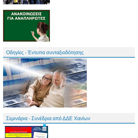
Οδηγίες - Έντυπα συνταξιοδότησης
Σεμινάρια - Συνέδρια από ΔΔΕ Χανίων