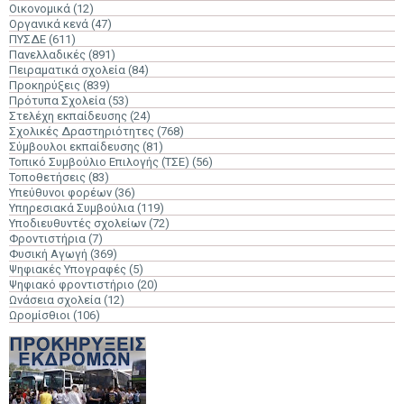
Οικονομικά
(12)
Οργανικά κενά
(47)
ΠΥΣΔΕ
(611)
Πανελλαδικές
(891)
Πειραματικά σχολεία
(84)
Προκηρύξεις
(839)
Πρότυπα Σχολεία
(53)
Στελέχη εκπαίδευσης
(24)
Σχολικές Δραστηριότητες
(768)
Σύμβουλοι εκπαίδευσης
(81)
Τοπικό Συμβούλιο Επιλογής (ΤΣΕ)
(56)
Τοποθετήσεις
(83)
Υπεύθυνοι φορέων
(36)
Υπηρεσιακά Συμβούλια
(119)
Υποδιευθυντές σχολείων
(72)
Φροντιστήρια
(7)
Φυσική Αγωγή
(369)
Ψηφιακές Υπογραφές
(5)
Ψηφιακό φροντιστήριο
(20)
Ωνάσεια σχολεία
(12)
Ωρομίσθιοι
(106)