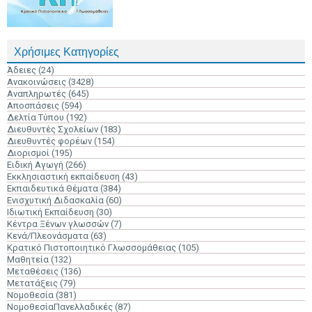
Χρήσιμες Κατηγορίες
Άδειες
(24)
Ανακοινώσεις
(3428)
Αναπληρωτές
(645)
Αποσπάσεις
(594)
Δελτία Τύπου
(192)
Διευθυντές Σχολείων
(183)
Διευθυντές φορέων
(154)
Διορισμοί
(195)
Ειδική Αγωγή
(266)
Εκκλησιαστική εκπαίδευση
(43)
Εκπαιδευτικά Θέματα
(384)
Ενισχυτική Διδασκαλία
(60)
Ιδιωτική Εκπαίδευση
(30)
Κέντρα Ξένων γλωσσών
(7)
Κενά/Πλεονάσματα
(63)
Κρατικό Πιστοποιητικό Γλωσσομάθειας
(105)
Μαθητεία
(132)
Μεταθέσεις
(136)
Μετατάξεις
(79)
Νομοθεσία
(381)
ΝομοθεσίαΠανελλαδικές
(87)