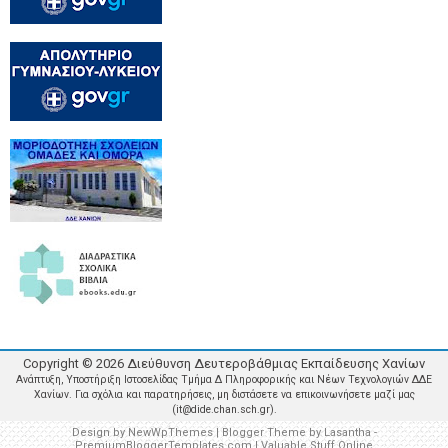
Copyright ©
2026
Διεύθυνση Δευτεροβάθμιας Εκπαίδευσης Χανίων
Ανάπτυξη, Υποστήριξη Ιστοσελίδας Τμήμα Δ Πληροφορικής και Νέων Τεχνολογιών ΔΔΕ
Χανίων. Για σχόλια και παρατηρήσεις, μη διστάσετε να επικοινωνήσετε μαζί μας
(it@dide.chan.sch.gr).
Design by
NewWpThemes
| Blogger Theme by
Lasantha
-
PremiumBloggerTemplates.com
|
Valuable Stuff Online