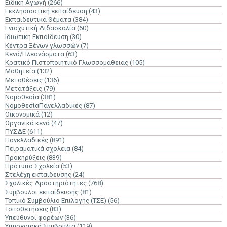
Ειδική Αγωγή
(266)
Εκκλησιαστική εκπαίδευση
(43)
Εκπαιδευτικά Θέματα
(384)
Ενισχυτική Διδασκαλία
(60)
Ιδιωτική Εκπαίδευση
(30)
Κέντρα Ξένων γλωσσών
(7)
Κενά/Πλεονάσματα
(63)
Κρατικό Πιστοποιητικό Γλωσσομάθειας
(105)
Μαθητεία
(132)
Μεταθέσεις
(136)
Μετατάξεις
(79)
Νομοθεσία
(381)
ΝομοθεσίαΠανελλαδικές
(87)
Οικονομικά
(12)
Οργανικά κενά
(47)
ΠΥΣΔΕ
(611)
Πανελλαδικές
(891)
Πειραματικά σχολεία
(84)
Προκηρύξεις
(839)
Πρότυπα Σχολεία
(53)
Στελέχη εκπαίδευσης
(24)
Σχολικές Δραστηριότητες
(768)
Σύμβουλοι εκπαίδευσης
(81)
Τοπικό Συμβούλιο Επιλογής (ΤΣΕ)
(56)
Τοποθετήσεις
(83)
Υπεύθυνοι φορέων
(36)
Υπηρεσιακά Συμβούλια
(119)