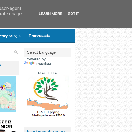
 user-agent
erate usage
LEARN MORE
GOT IT
»
Υπηρεσίες
Επικοινωνία
Powered by
Translate
Ε
ΜΑΘΗΤΕΙΑ