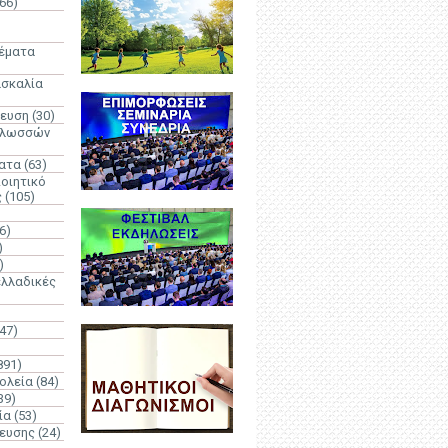
66)
)
Θέματα
ασκαλία
δευση
(30)
γλωσσών
ατα
(63)
οιητικό
ς
(105)
6)
)
)
λλαδικές
(47)
891)
ολεία
(84)
39)
ία
(53)
δευσης
(24)