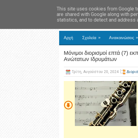
This site uses cookies from Google to 
are shared with Google along with per
statistics, and to detect and address
»
»
Αρχή
Σχολεία
Ανακοινώσεις
Μόνιμοι διορισμοί επτά (7) 
Ανώτατων Ιδρυμάτων
Τρίτη, Αυγούστου 20, 2024
Διορι