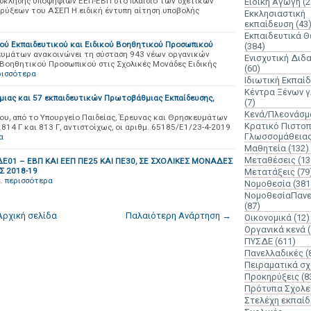
όσκλησης υποψηφίων ΕΕΠ-ΕΒΠ στο πλαίσιο των σχετικών
Ειδική Αγωγή
(2
ύξεων του ΑΣΕΠ Η ειδική έντυπη αίτηση υποβολής
Εκκλησιαστική
εκπαίδευση
(43
Εκπαιδευτικά 
ού Εκπαιδευτικού και Ειδικού Βοηθητικού Προσωπικού
(384)
κευμάτων ανακοινώνει τη σύσταση 943 νέων οργανικών
Ενισχυτική Διδ
 Βοηθητικού Προσωπικού στις Σχολικές Μονάδες Ειδικής
(60)
ρισσότερα
Ιδιωτική Εκπαί
Κέντρα Ξένων 
ιας και 57 εκπαιδευτικών Πρωτοβάθμιας Εκπαίδευσης,
(7)
Κενά/Πλεονάσμ
που, από το Υπουργείο Παιδείας, Έρευνας και Θρησκευμάτων
Κρατικό Πιστοπ
14 Γ και 813 Γ, αντιστοίχως, οι αριθμ. 65185/Ε1/23-4-2019
Γλωσσομάθεια
α
Μαθητεία
(132)
Μεταθέσεις
(13
1 – ΕΒΠ ΚΑΙ ΕΕΠ ΠΕ25 KAI ΠΕ30, ΣΕ ΣΧΟΛΙΚΕΣ ΜΟΝΑΔΕΣ
Σ 2018-19
Μετατάξεις
(79
…
περισσότερα
Νομοθεσία
(381
ΝομοθεσίαΠανε
(87)
Αρχική σελίδα
Παλαιότερη Ανάρτηση →
Οικονομικά
(12)
Οργανικά κενά
ΠΥΣΔΕ
(611)
Πανελλαδικές
(
Πειραματικά σχ
Προκηρύξεις
(8
Πρότυπα Σχολε
Στελέχη εκπαί