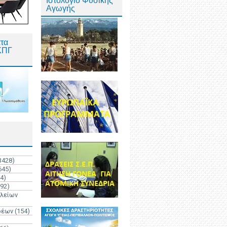
Ιστολόγιο Φυσικής
Αγωγής
τα
ΚΠΓ
3428)
645)
4)
192)
ολείων
ρέων
(154)