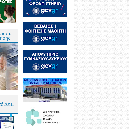
Έντυπα
τησης
πό ΔΔΕ