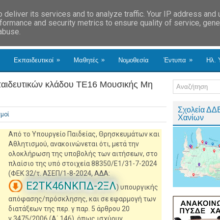
deliver its services and to analyze traffic. Your IP address and
formance and security metrics to ensure quality of service, gen
 abuse.
»
»
»
Εκπαιδευτικοί
Μαθητές
Νομοθεσία
Έντυπα
Ηλ. 
εκπαιδευτικών κλάδου ΤΕ16 Μουσικής Μη
Σχολεία ΔΔ
σμοί
Χανίων
Από το Υπουργείο Παιδείας, Θρησκευμάτων και
Αθλητισμού, ανακοινώνεται ότι, μετά την
ολοκλήρωση της υποβολής των αιτήσεων, στο
πλαίσιο της υπό στοιχεία 88350/Ε1/31-7-2024
(ΦΕΚ 32/τ. ΑΣΕΠ/1-8-2024, ΑΔΑ:
Ε2ΤΚ46ΝΚΠΔ-2ΞΛ
) υπουργικής
απόφασης/πρόσκλησης, και σε εφαρμογή των
διατάξεων της περ. γ παρ. 5 άρθρου 20
ν.3475/2006 (Α΄ 146), όπως ισχύουν,