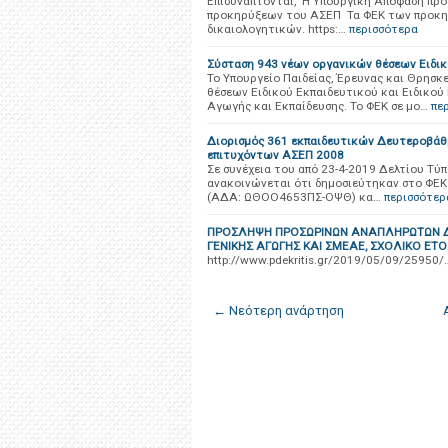
​Επισυνάπτονται, Η Υπουργική Απόφαση πρ
προκηρύξεων του ΑΣΕΠ Τα ΦΕΚ των προκηρ
δικαιολογητικών. https:…
περισσότερα
Σύσταση 943 νέων οργανικών θέσεων Ειδικ
Το Υπουργείο Παιδείας, Έρευνας και Θρησ
θέσεων Ειδικού Εκπαιδευτικού και Ειδικού
Αγωγής και Εκπαίδευσης. Το ΦΕΚ σε μο…
πε
Διορισμός 361 εκπαιδευτικών Δευτεροβάθμ
επιτυχόντων ΑΣΕΠ 2008
Σε συνέχεια του από 23-4-2019 Δελτίου Τύ
ανακοινώνεται ότι δημοσιεύτηκαν στο ΦΕΚ 8
(ΑΔΑ: ΩΘΟΟ4653ΠΣ-ΟΨΘ) κα…
περισσότερ
ΠΡΟΣΛΗΨΗ ΠΡΟΣΩΡΙΝΩΝ ΑΝΑΠΛΗΡΩΤΩΝ ΔΕ0
ΓΕΝΙΚΗΣ ΑΓΩΓΗΣ ΚΑΙ ΣΜΕΑΕ, ΣΧΟΛΙΚΟ ΕΤΟ
http://www.pdekritis.gr/2019/05/09/25950/
← Νεότερη ανάρτηση