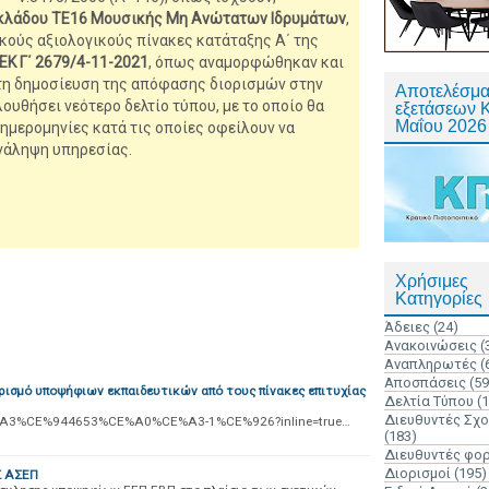
, κλάδου ΤΕ16 Μουσικής Μη Ανώτατων Ιδρυμάτων
,
κούς αξιολογικούς πίνακες κατάταξης Α΄ της
ΕΚ Γ΄ 2679/4-11-2021
, όπως αναμορφώθηκαν και
 τη δημοσίευση της απόφασης διορισμών στην
Αποτελέσμα
υθήσει νεότερο δελτίο τύπου, με το οποίο θα
εξετάσεων 
Μαΐου 2026
 ημερομηνίες κατά τις οποίες οφείλουν να
νάληψη υπηρεσίας.
Χρήσιμες
Κατηγορίες
Άδειες
(24)
Ανακοινώσεις
(
Αναπληρωτές
(
Αποσπάσεις
(59
ρισμό υποψήφιων εκπαιδευτικών από τους πίνακες επιτυχίας
Δελτία Τύπου
(
Διευθυντές Σχ
CE%A3%CE%944653%CE%A0%CE%A3-1%CE%926?inline=true…
(183)
Διευθυντές φο
Διορισμοί
(195)
Σ ΑΣΕΠ