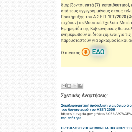
διορίζονται
επτά (7) εκπαιδευτικοί
από τους εγγεγραμμένους στους τελι
Προκήρυξης του Α.Σ.Ε.Π.
1ΓΤ/2020 (Φ
ισχύουν) σε Μουσικά Σχολεία. Μετά
Εφημερίδα της Κυβερνήσεως θα ακολο
ενημερωθούν οι διοριζόμενοι για τις
παρουσιαστούν για ορκωμοσία και α
ΕΔΩ
Ο πίνακας
Σχετικές Αναρτήσεις:
Συμπληρωματική πρόσκληση για μόνιμο διο
του διαγωνισμού του ΑΣΕΠ 2008
https://diavgeia.gov.gr/doc/%CE%A97%
περισσότερα
ΠΡΟΣΚΛΗΣΗ ΥΠΟΨΗΦΙΩΝ ΓΙΑ ΠΡΟΚΗΡΥΞΕΙ