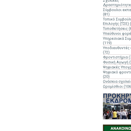
Σχολικές
Δραστηριότητε
Σύμβουλοι εκπ
(81)
Τοπικό Συμβούλ
Επιλογής (ΤΣΕ)
Τοποθετήσεις
(
Υπεύθυνοι φορ
Υπηρεσιακά Συ
(119)
Υποδιευθυντές
(72)
Φροντιστήρια
(
Φυσική Αγωγή
(
Ψηφιακές Υπογ
Ψηφιακό φροντ
(20)
Ωνάσεια σχολεί
Ωρομίσθιοι
(106