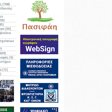
ς
(768)
αίδευσης
ιο
(56)
83)
έων
(36)
μβούλια
 σχολείων
7)
369)
ραφές
(5)
ιστήριο
α
(12)
)