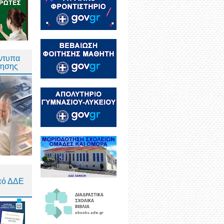
Έντυπα
τησης
πό ΔΔΕ