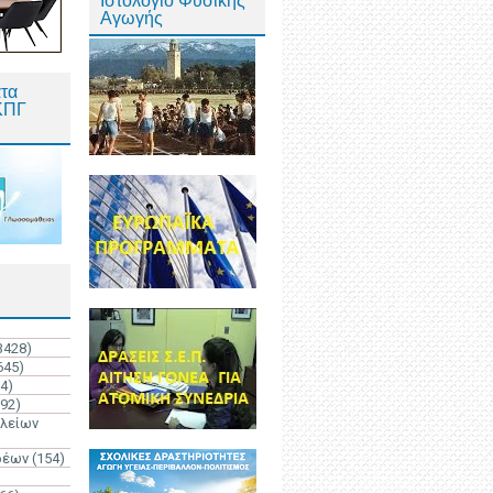
Ιστολόγιο Φυσικής
Αγωγής
τα
ΚΠΓ
3428)
645)
4)
192)
ολείων
ρέων
(154)