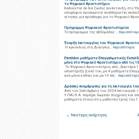
το Ψηφιακό Φροντιστήριο
Καλούνται σε διά ζώσης συνέντευξη, στο Υ
υποψήφιοι προσωρινοί αναπληρωτές εκπαι
αίτησης για πρόσληψη για το Ψηφιακό Φρο
Πρόγραμμα Ψηφιακού Φροντιστηρίου
Το πρόγραμμα της εβδομάδας …
περισσότερ
Έναρξη λειτουργίας του Ψηφιακού Φροντισ
Η εγκύκλιος στη Διαύγεια…
περισσότερα
Επιπλέον μαθήματα Επαγγελματικής Εκπαίδε
μήνα στο Ψηφιακό Φροντιστήριο από τις 1
Το Ψηφιακό Φροντιστήριο, από , Δευτέρα 1
υποστήριξη (Live) του, με 4 μαθήματα Επαγ
ανά μήνα καθώς και με 10 επι…
περισσότερ
Δράσεις ενημέρωσης για τη λειτουργία το
Από τον Σεπτέμβριο του 2024 λειτουργεί 
Υ.ΠΑΙ.Θ.Α. παρέχει δωρεάν σύγχρονη και α
μαθήματα στους/στις μαθητές/τριες της Γ
← Νεότερη ανάρτηση