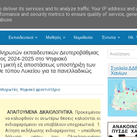
deliver its services and to analyze traffic. Your IP address and
formance and security metrics to ensure quality of service, gen
 abuse.
»
»
»
Εκπαιδευτικοί
Μαθητές
Νομοθεσία
Έντυπα
Ηλ. 
ηρωτών εκπαιδευτικών Δευτεροβάθμιας
έτος 2024-2025 στο Ψηφιακό
τη μικτή εξ αποστάσεως υποστήριξη των
Σχολεία ΔΔ
θε τύπου Λυκείου για τα πανελλαδικώς
Χανίων
απληρωτές
,
Ψηφιακό φροντιστήριο
ΑΠΑΙΤΟΥΜΕΝΑ ΔΙΚΑΙΟΛΟΓΗΤΙΚΑ
: Προκειμένου
να καλυφθούν οι ανωτέρω θέσεις καλούνται οι
ενδιαφερόμενοι να υποβάλουν υποχρεωτικά: 1.
Αίτηση εκδήλωσης ενδιαφέροντος – υπεύθυνη
δήλωση, μέσω του Ολοκληρωμένου