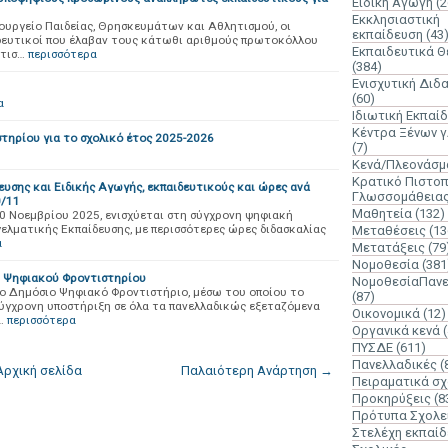
Ειδική Αγωγή
(2
Εκκλησιαστική
πουργείο Παιδείας, Θρησκευμάτων και Αθλητισμού, οι
εκπαίδευση
(43
δευτικοί που έλαβαν τους κάτωθι αριθμούς πρωτοκόλλου
Εκπαιδευτικά 
ντισ…
περισσότερα
(384)
Ενισχυτική Διδ
(60)
α
Ιδιωτική Εκπαί
Κέντρα Ξένων 
τηρίου για το σχολικό έτος 2025-2026
(7)
Κενά/Πλεονάσμ
Κρατικό Πιστοπ
υσης και Ειδικής Αγωγής, εκπαιδευτικούς και ώρες ανά
Γλωσσομάθεια
0/11
Μαθητεία
(132)
0 Νοεμβρίου 2025, ενισχύεται στη σύγχρονη ψηφιακή
γελματικής Εκπαίδευσης, με περισσότερες ώρες διδασκαλίας
Μεταθέσεις
(13
α
Μετατάξεις
(79
Νομοθεσία
(381
υ Ψηφιακού Φροντιστηρίου
ΝομοθεσίαΠανε
το Δημόσιο Ψηφιακό Φροντιστήριο, μέσω του οποίου το
(87)
σύγχρονη υποστήριξη σε όλα τα πανελλαδικώς εξεταζόμενα
Οικονομικά
(12)
…
περισσότερα
Οργανικά κενά
ΠΥΣΔΕ
(611)
Πανελλαδικές
(
Αρχική σελίδα
Παλαιότερη Ανάρτηση →
Πειραματικά σχ
Προκηρύξεις
(8
Πρότυπα Σχολε
Στελέχη εκπαί