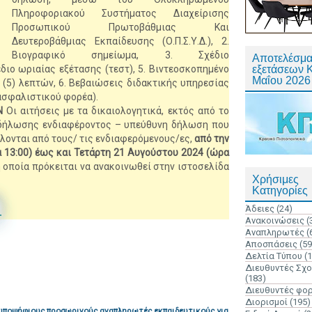
Πληροφοριακού Συστήματος Διαχείρισης
Προσωπικού Πρωτοβάθμιας Και
Δευτεροβάθμιας Εκπαίδευσης (Ο.Π.Σ.Υ.Δ.), 2.
Βιογραφικό σημείωμα, 3. Σχέδιο
Αποτελέσμα
διο ωριαίας εξέτασης (τεστ), 5. Βιντεοσκοπημένο
εξετάσεων 
Μαΐου 2026
 (5) λεπτών, 6. Βεβαιώσεις διδακτικής υπηρεσίας
ασφαλιστικού φορέα).
Ν
Οι αιτήσεις με τα δικαιολογητικά, εκτός από το
κδήλωσης ενδιαφέροντος – υπεύθυνη δήλωση που
λλονται από τους/ τις ενδιαφερόμενους/ες,
από την
 13:00) έως και Τετάρτη 21 Αυγούστου 2024 (ώρα
η οποία πρόκειται να ανακοινωθεί στην ιστοσελίδα
Χρήσιμες
Κατηγορίες
Ω
Άδειες
(24)
Ανακοινώσεις
(
Αναπληρωτές
(
Αποσπάσεις
(59
Δελτία Τύπου
(
Διευθυντές Σχ
(183)
Διευθυντές φο
Διορισμοί
(195)
 υποψήφιους προσωρινούς αναπληρωτές εκπαιδευτικούς για