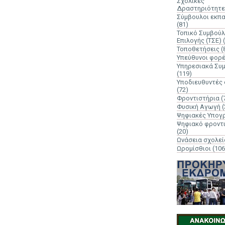
Σχολικές
Δραστηριότητε
Σύμβουλοι εκπ
(81)
Τοπικό Συμβούλ
Επιλογής (ΤΣΕ)
Τοποθετήσεις
(
Υπεύθυνοι φορ
Υπηρεσιακά Συ
(119)
Υποδιευθυντές
(72)
Φροντιστήρια
(
Φυσική Αγωγή
(
Ψηφιακές Υπογ
Ψηφιακό φροντ
(20)
Ωνάσεια σχολεί
Ωρομίσθιοι
(106