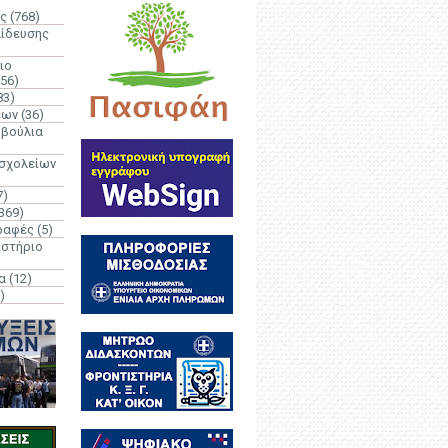
ς
(768)
αίδευσης
ιο
(56)
83)
έων
(36)
μβούλια
 σχολείων
7)
369)
ραφές
(5)
ιστήριο
α
(12)
)