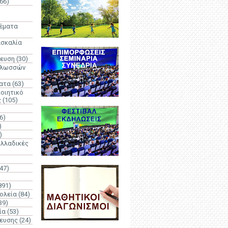
66)
)
Θέματα
ασκαλία
δευση
(30)
γλωσσών
ατα
(63)
οιητικό
ς
(105)
6)
)
)
λλαδικές
(47)
891)
ολεία
(84)
39)
ία
(53)
δευσης
(24)