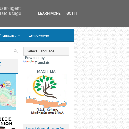
 user-agent
erate usage
LEARN MORE
GOT IT
»
Υπηρεσίες
Επικοινωνία
Powered by
Translate
Ε
ΜΑΘΗΤΕΙΑ