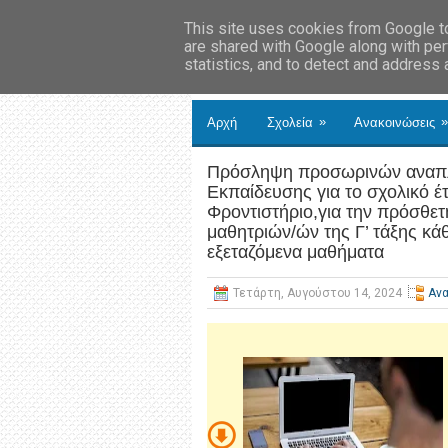
This site uses cookies from Google to 
are shared with Google along with per
statistics, and to detect and address
»
»
Αρχή
Σχολεία
Ανακοινώσεις
Πρόσληψη προσωρινών αναπλ
Εκπαίδευσης για το σχολικό 
Φροντιστήριο,για την πρόσθε
μαθητριών/ών της Γ’ τάξης κά
εξεταζόμενα μαθήματα
Τετάρτη, Αυγούστου 14, 2024
Αν