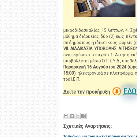
μικροδιδασκαλίας 15 λεπτών, 4. Σχέ
μάθημα διάρκειας δύο (2) έως πέντε
σε δημόσιους ή ιδιωτικούς φορείς (
VII. ΔΙΑΔΙΚΑΣΙΑ ΥΠΟΒΟΛΗΣ ΑΙΤΗΣΕΩ
αναφερόμενο στοιχείο 1. Αίτηση ε
υποβάλλεται μέσω Ο.Π.Σ.Υ.Δ., υποβά
Παρασκευή 16 Αυγούστου 2024 (ώρα
15:00)
, ηλεκτρονικά σε πλατφόρμα, 
του Ι.Ε.Π.
ΕΔ
Δείτε την προκήρυξη
Σχετικές Αναρτήσεις:
Το πρόγραμμα των συνεντεύξεων για τους