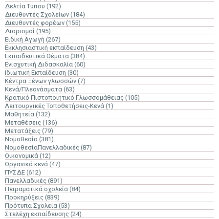
Δελτία Τύπου
(192)
Διευθυντές Σχολείων
(184)
Διευθυντές φορέων
(155)
Διορισμοί
(195)
Ειδική Αγωγή
(267)
Εκκλησιαστική εκπαίδευση
(43)
Εκπαιδευτικά Θέματα
(384)
Ενισχυτική Διδασκαλία
(60)
Ιδιωτική Εκπαίδευση
(30)
Κέντρα Ξένων γλωσσών
(7)
Κενά/Πλεονάσματα
(63)
Κρατικό Πιστοποιητικό Γλωσσομάθειας
(105)
Λειτουργικές Τοποθετήσεις-Κενά
(1)
Μαθητεία
(132)
Μεταθέσεις
(136)
Μετατάξεις
(79)
Νομοθεσία
(381)
ΝομοθεσίαΠανελλαδικές
(87)
Οικονομικά
(12)
Οργανικά κενά
(47)
ΠΥΣΔΕ
(612)
Πανελλαδικές
(891)
Πειραματικά σχολεία
(84)
Προκηρύξεις
(839)
Πρότυπα Σχολεία
(53)
Στελέχη εκπαίδευσης
(24)