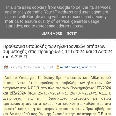
This site uses cookies from Google to deliver its services
and to analyze traffic. Your IP address and user-agent are
shared with Google along with performance and security
metrics to ensure quality of service, generate usage
statistics, and to detect and address abuse.
LEARN MORE
GOT IT
Προθεσμία υποβολής των ηλεκτρονικών αιτήσεων
συμμετοχής στις Προκηρύξεις 1ΓΤ/2024 και 2ΓΔ/2024
του Α.Σ.Ε.Π.
Τετάρτη, Αυγούστου 07, 2024
Αναπληρωτές
,
Διορισμοί
Από το Υπουργείο Παιδείας, Θρησκευμάτων και Αθλητισμού
επισημαίνεται ότι η προθεσμία υποβολής των ηλεκτρονικών
αιτήσεων στο Α.Σ.Ε.Π. στο πλαίσιο των Προκηρύξεων
1ΓΤ/2024
και 2ΓΔ/2024
(ΦΕΚ 25/10-7-2024 και 26/10-7-2024/τ. Α.Σ.Ε.Π.
αντίστοιχα), για τη διαδικασία κατάταξης με σειρά
προτεραιότητας, κατά κλάδο και ειδικότητα καθώς και ανά
μουσική ειδίκευση, υποψήφιων εκπαιδευτικών Πρωτοβάθμιας
και Δευτεροβάθμιας Γενικής Εκπαίδευσης,
κατηγορίας Τ.Ε. και