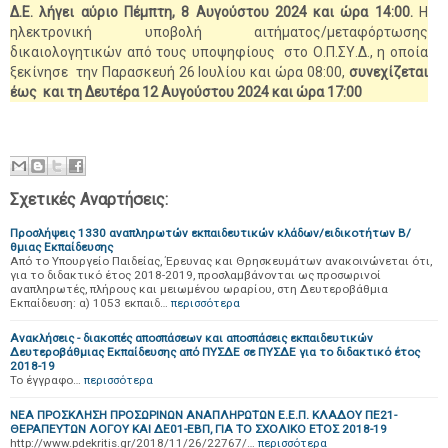
Δ.Ε. λήγει αύριο Πέμπτη, 8 Αυγούστου 2024 και ώρα 14:00.
Η
ηλεκτρονική υποβολή αιτήματος/μεταφόρτωσης
δικαιολογητικών από τους υποψηφίους στο Ο.Π.ΣΥ.Δ., η οποία
ξεκίνησε την Παρασκευή 26 Ιουλίου και ώρα 08:00,
συνεχίζεται
έως και τη Δευτέρα 12 Αυγούστου 2024 και ώρα 17:00
Σχετικές Αναρτήσεις:
Προσλήψεις 1330 αναπληρωτών εκπαιδευτικών κλάδων/ειδικοτήτων Β/
θμιας Εκπαίδευσης
Από το Υπουργείο Παιδείας, Έρευνας και Θρησκευμάτων ανακοινώνεται ότι,
για το διδακτικό έτος 2018-2019, προσλαμβάνονται ως προσωρινοί
αναπληρωτές, πλήρους και μειωμένου ωραρίου, στη Δευτεροβάθμια
Εκπαίδευση: α) 1053 εκπαιδ…
περισσότερα
Ανακλήσεις - διακοπές αποσπάσεων και αποσπάσεις εκπαιδευτικών
Δευτεροβάθμιας Εκπαίδευσης από ΠΥΣΔΕ σε ΠΥΣΔΕ για το διδακτικό έτος
2018-19
Το έγγραφο…
περισσότερα
NEA ΠΡΟΣΚΛΗΣΗ ΠΡΟΣΩΡΙΝΩΝ ΑΝΑΠΛΗΡΩΤΩΝ Ε.Ε.Π. ΚΛΑΔOY ΠΕ21-
ΘΕΡΑΠΕΥΤΩΝ ΛΟΓΟΥ ΚΑΙ ΔΕ01-ΕΒΠ, ΓΙΑ ΤΟ ΣΧΟΛΙΚΟ ΕΤΟΣ 2018-19
http://www.pdekritis.gr/2018/11/26/22767/…
περισσότερα