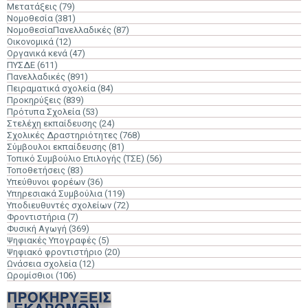
Μετατάξεις
(79)
Νομοθεσία
(381)
ΝομοθεσίαΠανελλαδικές
(87)
Οικονομικά
(12)
Οργανικά κενά
(47)
ΠΥΣΔΕ
(611)
Πανελλαδικές
(891)
Πειραματικά σχολεία
(84)
Προκηρύξεις
(839)
Πρότυπα Σχολεία
(53)
Στελέχη εκπαίδευσης
(24)
Σχολικές Δραστηριότητες
(768)
Σύμβουλοι εκπαίδευσης
(81)
Τοπικό Συμβούλιο Επιλογής (ΤΣΕ)
(56)
Τοποθετήσεις
(83)
Υπεύθυνοι φορέων
(36)
Υπηρεσιακά Συμβούλια
(119)
Υποδιευθυντές σχολείων
(72)
Φροντιστήρια
(7)
Φυσική Αγωγή
(369)
Ψηφιακές Υπογραφές
(5)
Ψηφιακό φροντιστήριο
(20)
Ωνάσεια σχολεία
(12)
Ωρομίσθιοι
(106)