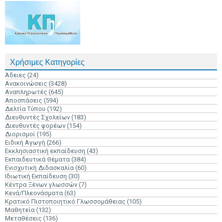
Χρήσιμες Κατηγορίες
Άδειες
(24)
Ανακοινώσεις
(3428)
Αναπληρωτές
(645)
Αποσπάσεις
(594)
Δελτία Τύπου
(192)
Διευθυντές Σχολείων
(183)
Διευθυντές φορέων
(154)
Διορισμοί
(195)
Ειδική Αγωγή
(266)
Εκκλησιαστική εκπαίδευση
(43)
Εκπαιδευτικά Θέματα
(384)
Ενισχυτική Διδασκαλία
(60)
Ιδιωτική Εκπαίδευση
(30)
Κέντρα Ξένων γλωσσών
(7)
Κενά/Πλεονάσματα
(63)
Κρατικό Πιστοποιητικό Γλωσσομάθειας
(105)
Μαθητεία
(132)
Μεταθέσεις
(136)