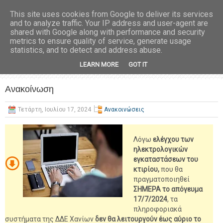
This site uses cookies from Google to deliver its services
and to analyze traffic. Your IP address and user-agent are
shared with Google along with performance and security
metrics to ensure quality of service, generate usage
statistics, and to detect and address abuse.
LEARN MORE
GOT IT
Ανακοίνωση
Τετάρτη, Ιουλίου 17, 2024
Ανακοινώσεις
Λόγω
ελέγχου των
ηλεκτρολογικών
εγκαταστάσεων του
κτιρίου,
που θα
πραγματοποιηθεί
ΣΗΜΕΡΑ το απόγευμα
17/7/2024
, τα
πληροφοριακά
συστήματα της ΔΔΕ Χανίων
δεν θα λειτουργούν έως αύριο το