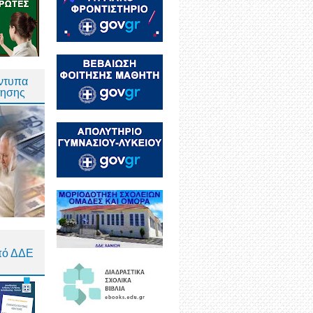
Έντυπα
τησης
πό ΔΔΕ