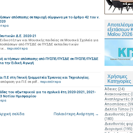
ήσεων απόσπασης σε περιοχή σύμφωνα με το άρθρο 42 του ν.
2020
Αποτελέσμα
ότερα
εξετάσεων 
Μαΐου 2026
δευτικών Δ.Ε. 2020-21
Ειδικοτήτων και Μουσικής παιδείας σε Μουσικά Σχολεία για
αποσπάσεων από ΠΥΣΔΕ σε ΠΥΣΔΕ εκπαιδευτικών
τικ…
περισσότερα
βολή αιτήσεων απόσπασης από ΠΥΣΠΕ/ΠΥΣΔΕ σε ΠΥΣΠΕ/ΠΥΣΔΕ
για την Ειδική Αγωγή
Χρήσιμες
ι Π.Ε στη Γενική Γραμματεία Έρευνας και Τεχνολογίας.
Κατηγορίες
 απόφαση για Π.Ε σε pdf…
περισσότερα
Άδειες
(24)
άδες του εξωτερικού για τα σχολικά έτη 2020-2021, 2021-
Ανακοινώσεις
(
23 Νοτίου Ημισφαιρίου
Αναπληρωτές
(
τερα
Αποσπάσεις
(59
Δελτία Τύπου
(
Αρχική σελίδα
Παλαιότερη Ανάρτηση →
Διευθυντές Σχ
(183)
Διευθυντές φο
Διορισμοί
(195)