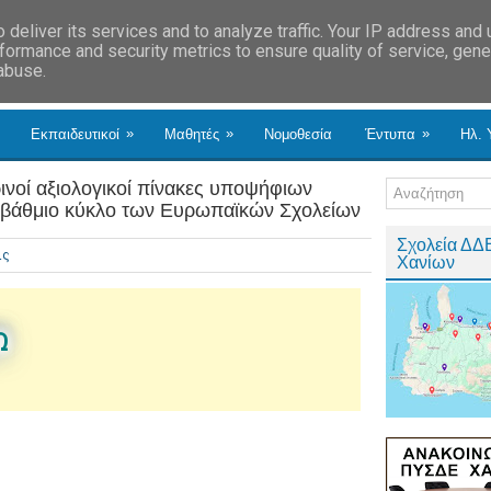
deliver its services and to analyze traffic. Your IP address and
formance and security metrics to ensure quality of service, gen
 abuse.
»
»
»
Εκπαιδευτικοί
Μαθητές
Νομοθεσία
Έντυπα
Ηλ. 
ί αξιολογικοί πίνακες υποψήφιων
ροβάθμιο κύκλο των Ευρωπαϊκών Σχολείων
Σχολεία ΔΔ
ις
Χανίων
Ω