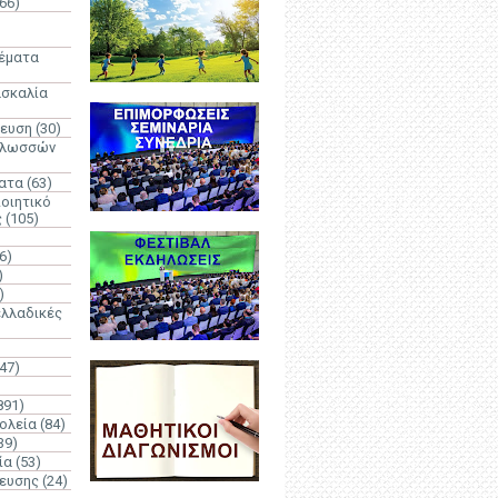
66)
)
Θέματα
ασκαλία
δευση
(30)
γλωσσών
ατα
(63)
οιητικό
ς
(105)
6)
)
)
λλαδικές
(47)
891)
ολεία
(84)
39)
ία
(53)
δευσης
(24)