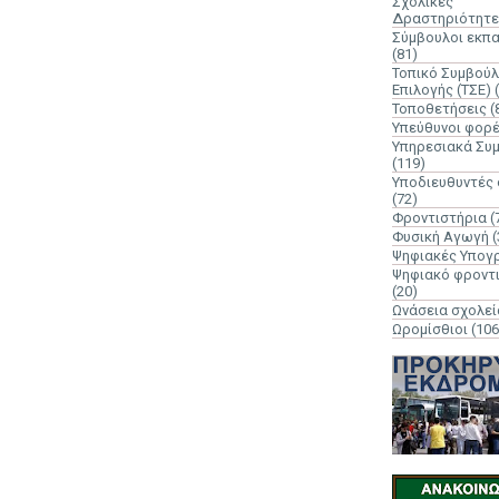
Σχολικές
Δραστηριότητε
Σύμβουλοι εκπ
(81)
Τοπικό Συμβούλ
Επιλογής (ΤΣΕ)
Τοποθετήσεις
(
Υπεύθυνοι φορ
Υπηρεσιακά Συ
(119)
Υποδιευθυντές
(72)
Φροντιστήρια
(
Φυσική Αγωγή
(
Ψηφιακές Υπογ
Ψηφιακό φροντ
(20)
Ωνάσεια σχολεί
Ωρομίσθιοι
(106