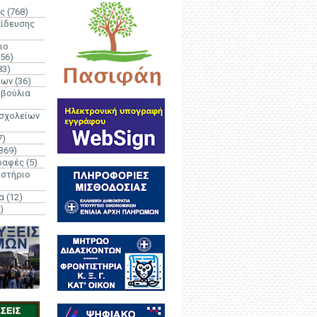
ς
(768)
αίδευσης
ιο
(56)
83)
έων
(36)
μβούλια
 σχολείων
7)
369)
ραφές
(5)
ιστήριο
α
(12)
)