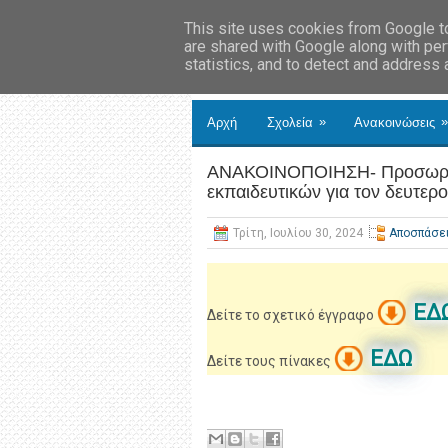
This site uses cookies from Google to 
are shared with Google along with per
statistics, and to detect and address
»
»
Αρχή
Σχολεία
Ανακοινώσεις
ΑΝΑΚΟΙΝΟΠΟΙΗΣΗ- Προσωρινο
εκπαιδευτικών για τον δευτε
Τρίτη, Ιουλίου 30, 2024
Αποσπάσε
ΕΔ
Δείτε το σχετικό έγγραφο
ΕΔΩ
Δείτε τους πίνακες