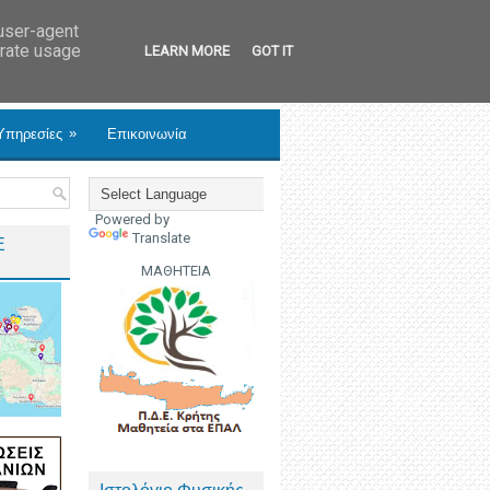
 user-agent
erate usage
LEARN MORE
GOT IT
»
Υπηρεσίες
Επικοινωνία
Powered by
Translate
Ε
ΜΑΘΗΤΕΙΑ