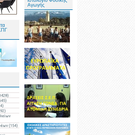
Ιστολόγιο Φυσικής
Αγωγής
τα
ΚΠΓ
3428)
645)
4)
192)
ολείων
ρέων
(154)