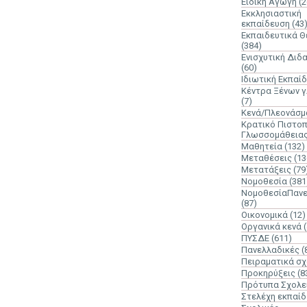
Ειδική Αγωγή
(2
Εκκλησιαστική
εκπαίδευση
(43
Εκπαιδευτικά 
(384)
Ενισχυτική Διδ
(60)
Ιδιωτική Εκπαί
Κέντρα Ξένων 
(7)
Κενά/Πλεονάσμ
Κρατικό Πιστοπ
Γλωσσομάθεια
Μαθητεία
(132)
Μεταθέσεις
(13
Μετατάξεις
(79
Νομοθεσία
(381
ΝομοθεσίαΠανε
(87)
Οικονομικά
(12)
Οργανικά κενά
ΠΥΣΔΕ
(611)
Πανελλαδικές
(
Πειραματικά σχ
Προκηρύξεις
(8
Πρότυπα Σχολε
Στελέχη εκπαί