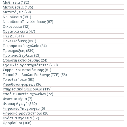
Μαθητεία
(132)
Μεταθέσεις
(136)
Μετατάξεις
(79)
Νομοθεσία
(381)
ΝομοθεσίαΠανελλαδικές
(87)
Οικονομικά
(12)
Οργανικά κενά
(47)
ΠΥΣΔΕ
(611)
Πανελλαδικές
(891)
Πειραματικά σχολεία
(84)
Προκηρύξεις
(839)
Πρότυπα Σχολεία
(53)
Στελέχη εκπαίδευσης
(24)
Σχολικές Δραστηριότητες
(768)
Σύμβουλοι εκπαίδευσης
(81)
Τοπικό Συμβούλιο Επιλογής (ΤΣΕ)
(56)
Τοποθετήσεις
(83)
Υπεύθυνοι φορέων
(36)
Υπηρεσιακά Συμβούλια
(119)
Υποδιευθυντές σχολείων
(72)
Φροντιστήρια
(7)
Φυσική Αγωγή
(369)
Ψηφιακές Υπογραφές
(5)
Ψηφιακό φροντιστήριο
(20)
Ωνάσεια σχολεία
(12)
Ωρομίσθιοι
(106)