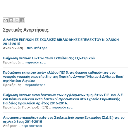
Σχετικές Αναρτήσεις:
ΔΙΑΘΕΣΗ ΕΚΠ/ΚΩΝ ΣΕ ΣΧΟΛΙΚΕΣ ΒΙΒΛΙΟΘΗΚΕΣ ΕΠΕΑΕΚ ΤΟΥ Ν. ΧΑΝΙΩΝ
2014-2015
Ανακοίνωση …
περισσότερα
Πλήρωση θέσεων Συντονιστών Εκπαίδευσης Εξωτερικού
Προκήρυξη …
περισσότερα
Πρόσκληση εκπαιδευτικών κλάδου ΠΕ13, για άσκηση καθηκόντων στο
γραφείο νομικής υποστήριξης της Περ/κής Δ/νσης Π/θμιας & Δ/θμιας Εκπ/
σης Νοτίου Αιγαίου
Προκήρυξη …
περισσότερα
Πλήρωση θέσεων εκπαιδευτικών των αγγλόφωνων τμημάτων Π.Ε. και Δ.Ε.
και θέσεων ειδικού εκπαιδευτικού προσωπικού στο Σχολείο Ευρωπαϊκής
Παιδείας Ηρακλείου σχ. έτος 2015-2016.
Προκήρυξη Προκήρυξη (EN) …
περισσότερα
Αποσπάσεις εκπαιδευτικών στα Σχολεία Δεύτερης Ευκαιρίας (Σ.Δ.Ε.) για το
σχολικό έτος 2014-2015
Απόφαση …
περισσότερα