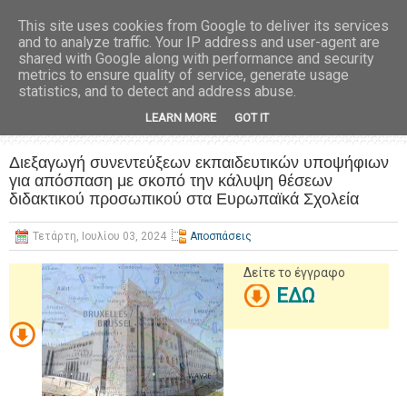
This site uses cookies from Google to deliver its services
and to analyze traffic. Your IP address and user-agent are
shared with Google along with performance and security
metrics to ensure quality of service, generate usage
statistics, and to detect and address abuse.
LEARN MORE
GOT IT
Διεξαγωγή συνεντεύξεων εκπαιδευτικών υποψήφιων
για απόσπαση με σκοπό την κάλυψη θέσεων
διδακτικού προσωπικού στα Ευρωπαϊκά Σχολεία
Τετάρτη, Ιουλίου 03, 2024
Αποσπάσεις
Δείτε το έγγραφο
ΕΔΩ