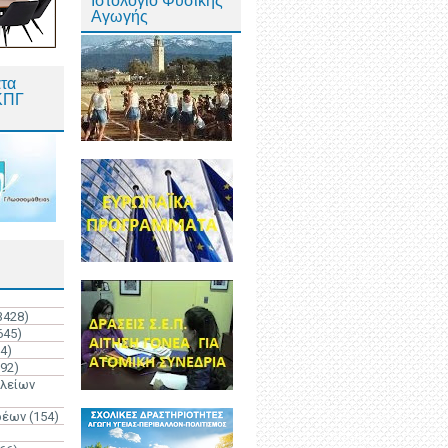
Ιστολόγιο Φυσικής
Αγωγής
τα
ΚΠΓ
3428)
645)
4)
192)
ολείων
ρέων
(154)