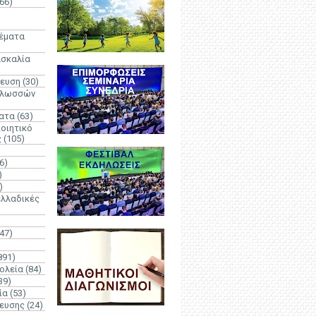
66)
)
Θέματα
ασκαλία
δευση
(30)
γλωσσών
ατα
(63)
οιητικό
ς
(105)
6)
)
)
λλαδικές
(47)
891)
ολεία
(84)
39)
ία
(53)
δευσης
(24)