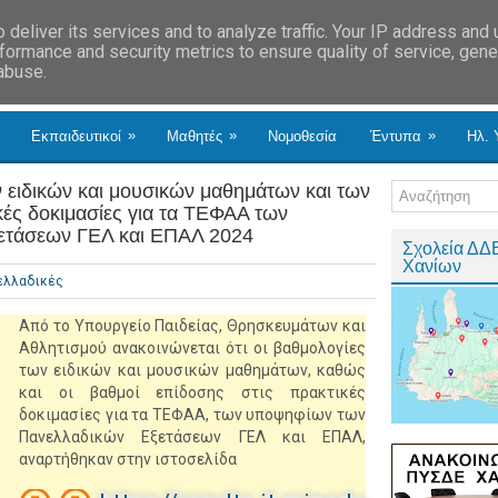
deliver its services and to analyze traffic. Your IP address and
formance and security metrics to ensure quality of service, gen
 abuse.
»
»
»
Εκπαιδευτικοί
Μαθητές
Νομοθεσία
Έντυπα
Ηλ. 
ειδικών και μουσικών μαθημάτων και των
κές δοκιμασίες για τα ΤΕΦΑΑ των
ετάσεων ΓΕΛ και ΕΠΑΛ 2024
Σχολεία ΔΔ
Χανίων
ελλαδικές
Από το Υπουργείο Παιδείας, Θρησκευμάτων και
Αθλητισμού ανακοινώνεται ότι οι βαθμολογίες
των ειδικών και μουσικών μαθημάτων, καθώς
και οι βαθμοί επίδοσης στις πρακτικές
δοκιμασίες για τα ΤΕΦΑΑ, των υποψηφίων των
Πανελλαδικών Εξετάσεων ΓΕΛ και ΕΠΑΛ,
αναρτήθηκαν στην ιστοσελίδα