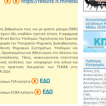
https://results.it.minedu
Αποτελέσμα
εξετάσεων 
Μαΐου 2026
 τη βαθμολογία τους και με γραπτό μήνυμα (SMS)
 έχουν ήδη υποβάλει σχετική αίτηση. Η εφαρμογή
 Εθνικό Δίκτυο Υποδομών Τεχνολογίας και Έρευνας
ο φορέα του Υπουργείου Ψηφιακής Διακυβέρνησης,
εύθυνση Ψηφιακών Συστημάτων, Υποδομών και
, Θρησκευμάτων και Αθλητισμού, στο πλαίσιο του
παίδευσης. Τέλος, ανακοινώνονται στατιστικά
Χρήσιμες
γικές επιδόσεις των υποψηφίων στα ειδικά και
Κατηγορίες
τις πρακτικές δοκιμασίες των ΤΕΦΑΑ στις
Άδειες
(24)
Λ 2024.
Ανακοινώσεις
(
Αναπληρωτές
(
ΕΔΩ
ιδόσεων ΓΕΛ πατήστε
Αποσπάσεις
(59
Δελτία Τύπου
(
ΕΔΩ
Διευθυντές Σχ
ιδόσεων ΕΠΑΛ πατήστε
(183)
Διευθυντές φο
Διορισμοί
(195)