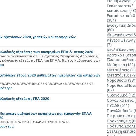
Ειδική Αγωγή
(2
Εκκλησιαστική
εκπαίδευση
(43
Εκπαιδευτικά 
(384)
Ενισχυτική Διδ
(60)
Ιδιωτική Εκπαί
ών εξετάσεων 2020, γραπτών και προφορικών
Κέντρα Ξένων 
(7)
Κενά/Πλεονάσμ
ελλαδικές εξετάσεις των υποψηφίων ΕΠΑ.Λ. έτους 2020
Κρατικό Πιστοπ
των ανακοινώνεται ότι με σχετικές Υπουργικές Αποφάσεις
Γλωσσομάθεια
ανελλαδικές εξετάσεις ΓΕΛ και ΕΠΑΛ. Για τον καθορισμό των
ερα
Μαθητεία
(132)
Μεταθέσεις
(13
Μετατάξεις
(79
ξετάσεων έτους 2020 μαθημάτων ημερήσιων και εσπερινών
Νομοθεσία
(381
%CE%9E%CE%9A%CE%9E46%CE%9C%CE%A4%CE%9B%CE%97-
ΝομοθεσίαΠανε
σσότερα
(87)
Οικονομικά
(12)
λλαδικές εξετάσεις ΓΕΛ 2020
Οργανικά κενά
ΠΥΣΔΕ
(611)
Πανελλαδικές
(
Εξετάσεων μαθημάτων ημερήσιων και εσπερινών ΕΠΑΛ
Πειραματικά σχ
20
Προκηρύξεις
(8
%CE%9D246%CE%9C%CE%A4%CE%9B%CE%97-
Πρότυπα Σχολε
ισσότερα
Στελέχη εκπαί