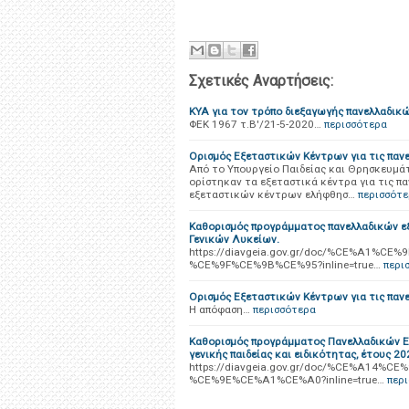
Σχετικές Αναρτήσεις:
KYA για τον τρόπο διεξαγωγής πανελλαδικ
ΦΕΚ 1967 τ.Β'/21-5-2020…
περισσότερα
Ορισμός Εξεταστικών Κέντρων για τις παν
Από το Υπουργείο Παιδείας και Θρησκευμά
ορίστηκαν τα εξεταστικά κέντρα για τις π
εξεταστικών κέντρων ελήφθησ…
περισσότ
Καθορισμός προγράμματος πανελλαδικών ε
Γενικών Λυκείων.
https://diavgeia.gov.gr/doc/%CE%A1
%CE%9F%CE%9B%CE%95?inline=true…
περι
Ορισμός Εξεταστικών Κέντρων για τις πανε
Η απόφαση…
περισσότερα
Καθορισμός προγράμματος Πανελλαδικών 
γενικής παιδείας και ειδικότητας, έτους 20
https://diavgeia.gov.gr/doc/%CE%A14
%CE%9E%CE%A1%CE%A0?inline=true…
περ