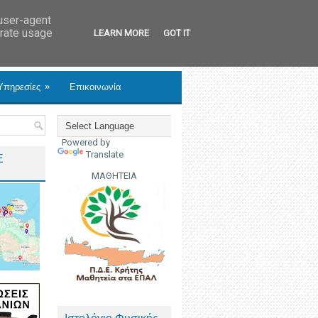
 user-agent
erate usage
LEARN MORE
GOT IT
»
Υπηρεσίες
Επικοινωνία
Powered by
Translate
Ε
ΜΑΘΗΤΕΙΑ