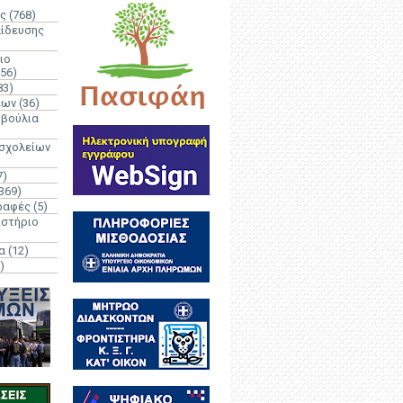
ς
(768)
αίδευσης
ιο
(56)
83)
έων
(36)
μβούλια
 σχολείων
7)
369)
ραφές
(5)
ιστήριο
α
(12)
)