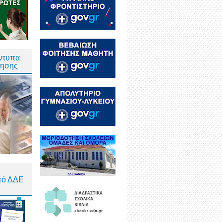
Έντυπα
τησης
πό ΔΔΕ