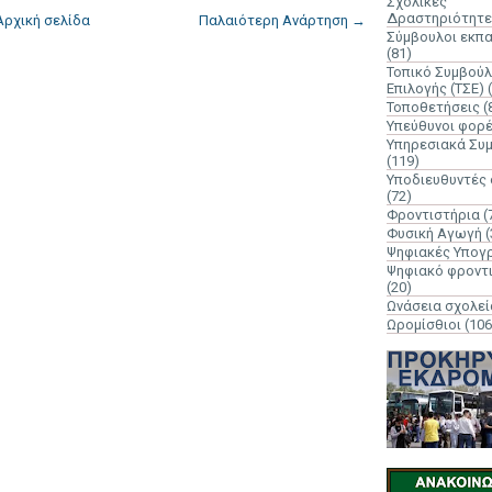
Σχολικές
Δραστηριότητε
Αρχική σελίδα
Παλαιότερη Ανάρτηση →
Σύμβουλοι εκπ
(81)
Τοπικό Συμβούλ
Επιλογής (ΤΣΕ)
Τοποθετήσεις
(
Υπεύθυνοι φορ
Υπηρεσιακά Συ
(119)
Υποδιευθυντές
(72)
Φροντιστήρια
(
Φυσική Αγωγή
(
Ψηφιακές Υπογ
Ψηφιακό φροντ
(20)
Ωνάσεια σχολεί
Ωρομίσθιοι
(106