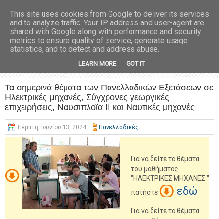
This site uses cookies from Google to deliver its services
and to analyze traffic. Your IP address and user-agent are
shared with Google along with performance and security
metrics to ensure quality of service, generate usage
statistics, and to detect and address abuse.
LEARN MORE
GOT IT
Τα σημερινά θέματα των Πανελλαδικών Εξετάσεων σε
Ηλεκτρικές μηχανές, Σύγχρονες γεωργικές
επιχειρήσεις, Ναυσιπλοϊα ΙΙ και Ναυτικές μηχανές
Πέμπτη, Ιουνίου 13, 2024
Πανελλαδικές
Για να δείτε τα θέματα
του μαθήματος
"ΗΛΕΚΤΡΙΚΕΣ ΜΗΧΑΝΕΣ "
εδώ
πατήστε
Για να δείτε τα θέματα