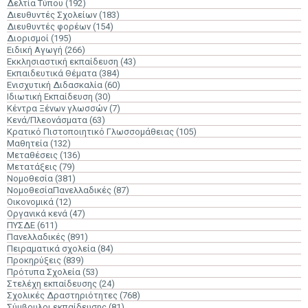
Δελτία Τύπου
(192)
Διευθυντές Σχολείων
(183)
Διευθυντές φορέων
(154)
Διορισμοί
(195)
Ειδική Αγωγή
(266)
Εκκλησιαστική εκπαίδευση
(43)
Εκπαιδευτικά Θέματα
(384)
Ενισχυτική Διδασκαλία
(60)
Ιδιωτική Εκπαίδευση
(30)
Κέντρα Ξένων γλωσσών
(7)
Κενά/Πλεονάσματα
(63)
Κρατικό Πιστοποιητικό Γλωσσομάθειας
(105)
Μαθητεία
(132)
Μεταθέσεις
(136)
Μετατάξεις
(79)
Νομοθεσία
(381)
ΝομοθεσίαΠανελλαδικές
(87)
Οικονομικά
(12)
Οργανικά κενά
(47)
ΠΥΣΔΕ
(611)
Πανελλαδικές
(891)
Πειραματικά σχολεία
(84)
Προκηρύξεις
(839)
Πρότυπα Σχολεία
(53)
Στελέχη εκπαίδευσης
(24)
Σχολικές Δραστηριότητες
(768)
Σύμβουλοι εκπαίδευσης
(81)