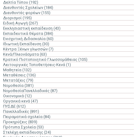
Δελτία Τύπου
(192)
Διευθυντές Σχολείων
(184)
Διευθυντές φορέων
(155)
Διορισμοί
(195)
Ειδική Αγωγή
(267)
Εκκλησιαστική εκπαίδευση
(43)
Εκπαιδευτικά Θέματα
(384)
Ενισχυτική Διδασκαλία
(60)
Ιδιωτική Εκπαίδευση
(30)
Κέντρα Ξένων γλωσσών
(7)
Κενά/Πλεονάσματα
(63)
Κρατικό Πιστοποιητικό Γλωσσομάθειας
(105)
Λειτουργικές Τοποθετήσεις-Κενά
(1)
Μαθητεία
(132)
Μεταθέσεις
(136)
Μετατάξεις
(79)
Νομοθεσία
(381)
ΝομοθεσίαΠανελλαδικές
(87)
Οικονομικά
(12)
Οργανικά κενά
(47)
ΠΥΣΔΕ
(612)
Πανελλαδικές
(891)
Πειραματικά σχολεία
(84)
Προκηρύξεις
(839)
Πρότυπα Σχολεία
(53)
Στελέχη εκπαίδευσης
(24)