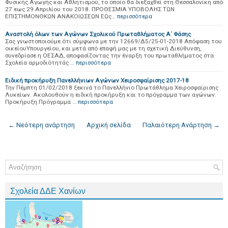
Φυσικής Αγωγής και Αθλητισμού, το οποίο θα διεξαχθεί στη Θεσσαλονίκη από
27 εως 29 Απριλίου του 2018. ΠΡΟΘΕΣΜΙΑ ΥΠΟΒΟΛΗΣ ΤΩΝ
ΕΠΙΣΤΗΜΟΝΘΚΩΝ ΑΝΑΚΟΙΩΣΕΩΝ ΕΩς…
περισσότερα
Αναστολή όλων των Αγώνων Σχολικού Πρωταθλήματος Α΄ Φάσης
Σας γνωστοποιούμε ότι σύμφωνα με την 12669/Δ5/25-01-2018 Απόφαση του
οικείουΥπουργείου, και μετά από επαφή μας με τη σχετική Διεύθυνση,
συνεδρίασε η ΟΕΣΑΔ, αποφασίζοντας την έναρξη του πρωταθλήματος στα
Σχολεία αρμοδιότητάς …
περισσότερα
Ειδική προκήρυξη Πανελλήνιων Αγώνων Χειροσφαίρισης 2017-18
Την Πέμπτη 01/02/2018 ξεκινά το Πανελλήνιο Πρωτάθλημα Χειροσφαίρισης
Λυκείων. Ακολουθούν η ειδική προκήρυξη και το πρόγραμμα των αγώνων.
Προκήρυξη Πρόγραμμα …
περισσότερα
← Νεότερη ανάρτηση
Αρχική σελίδα
Παλαιότερη Ανάρτηση →
Σχολεία ΔΔΕ Χανίων