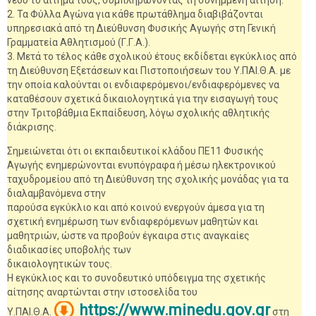
νέου το αίτημά τους, συμπληρώνοντας τη συνημμένη αίτηση.
2. Τα Φύλλα Αγώνα για κάθε πρωτάθλημα διαβιβάζονται
υπηρεσιακά από τη Διεύθυνση Φυσικής Αγωγής στη Γενική
Γραμματεία Αθλητισμού (Γ.Γ.Α.).
3. Μετά το τέλος κάθε σχολικού έτους εκδίδεται εγκύκλιος από
τη Διεύθυνση Εξετάσεων και Πιστοποιήσεων του Υ.ΠΑΙ.Θ.Α. με
την οποία καλούνται οι ενδιαφερόμενοι/ενδιαφερόμενες να
καταθέσουν σχετικά δικαιολογητικά για την εισαγωγή τους
στην Τριτοβάθμια Εκπαίδευση, λόγω σχολικής αθλητικής
διάκρισης.
Σημειώνεται ότι οι εκπαιδευτικοί κλάδου ΠΕ11 Φυσικής
Αγωγής ενημερώνονται ενυπόγραφα ή μέσω ηλεκτρονικού
ταχυδρομείου από τη Διεύθυνση της σχολικής μονάδας για τα
διαλαμβανόμενα στην
παρούσα εγκύκλιο και από κοινού ενεργούν άμεσα για τη
σχετική ενημέρωση των ενδιαφερόμενων μαθητών και
μαθητριών, ώστε να προβούν έγκαιρα στις αναγκαίες
διαδικασίες υποβολής των
δικαιολογητικών τους.
Η εγκύκλιος και το συνοδευτικό υπόδειγμα της σχετικής
αίτησης αναρτώνται στην ιστοσελίδα του
https://www.minedu.gov.gr
Υ.ΠΑΙ.Θ.Α.
στη