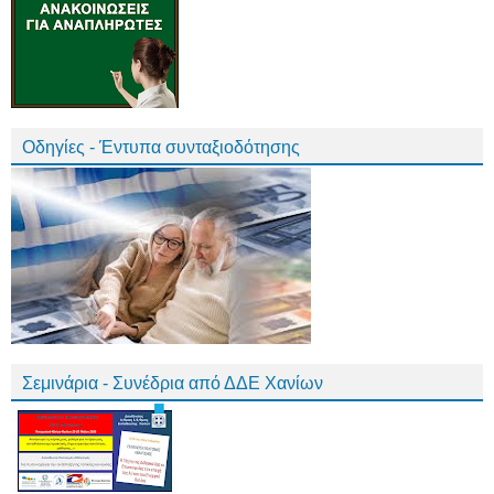
Οδηγίες - Έντυπα συνταξιοδότησης
Σεμινάρια - Συνέδρια από ΔΔΕ Χανίων