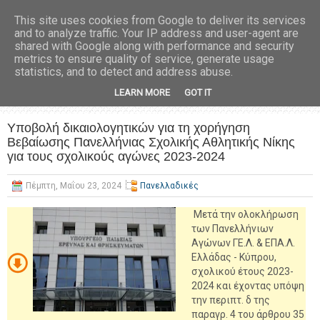
This site uses cookies from Google to deliver its services
and to analyze traffic. Your IP address and user-agent are
shared with Google along with performance and security
metrics to ensure quality of service, generate usage
statistics, and to detect and address abuse.
LEARN MORE
GOT IT
Υποβολή δικαιολογητικών για τη χορήγηση
Βεβαίωσης Πανελλήνιας Σχολικής Αθλητικής Νίκης
για τους σχολικούς αγώνες 2023-2024
Πέμπτη, Μαΐου 23, 2024
Πανελλαδικές
Μετά την ολοκλήρωση
των Πανελλήνιων
Αγώνων ΓΕ.Λ. & ΕΠΑ.Λ.
Ελλάδας - Κύπρου,
σχολικού έτους 2023-
2024 και έχοντας υπόψη
την περιπτ. δ της
παραγρ. 4 του άρθρου 35