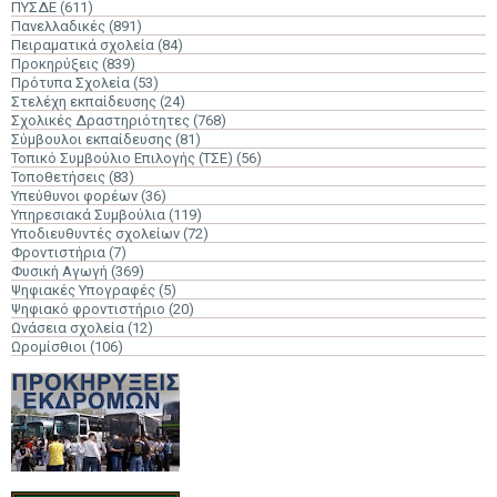
ΠΥΣΔΕ
(611)
Πανελλαδικές
(891)
Πειραματικά σχολεία
(84)
Προκηρύξεις
(839)
Πρότυπα Σχολεία
(53)
Στελέχη εκπαίδευσης
(24)
Σχολικές Δραστηριότητες
(768)
Σύμβουλοι εκπαίδευσης
(81)
Τοπικό Συμβούλιο Επιλογής (ΤΣΕ)
(56)
Τοποθετήσεις
(83)
Υπεύθυνοι φορέων
(36)
Υπηρεσιακά Συμβούλια
(119)
Υποδιευθυντές σχολείων
(72)
Φροντιστήρια
(7)
Φυσική Αγωγή
(369)
Ψηφιακές Υπογραφές
(5)
Ψηφιακό φροντιστήριο
(20)
Ωνάσεια σχολεία
(12)
Ωρομίσθιοι
(106)