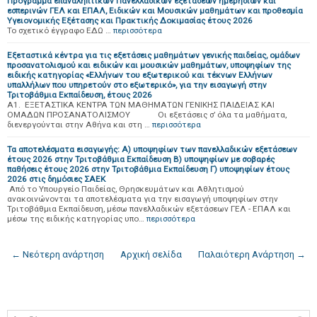
Πρόγραμμα επαναληπτικών Πανελλαδικών εξετάσεων ημερησίων και
εσπερινών ΓΕΛ και ΕΠΑΛ, Ειδικών και Μουσικών μαθημάτων και προθεσμία
Υγειονομικής Εξέτασης και Πρακτικής Δοκιμασίας έτους 2026
Το σχετικό έγγραφο ΕΔΩ …
περισσότερα
Εξεταστικά κέντρα για τις εξετάσεις μαθημάτων γενικής παιδείας, ομάδων
προσανατολισμού και ειδικών και μουσικών μαθημάτων, υποψηφίων της
ειδικής κατηγορίας «Ελλήνων του εξωτερικού και τέκνων Ελλήνων
υπαλλήλων που υπηρετούν στο εξωτερικό», για την εισαγωγή στην
Τριτοβάθμια Εκπαίδευση, έτους 2026
A1. ΕΞΕΤΑΣΤΙΚΑ ΚΕΝΤΡΑ ΤΩΝ ΜΑΘΗΜΑΤΩΝ ΓΕΝΙΚΗΣ ΠΑΙΔΕΙΑΣ ΚΑΙ
ΟΜΑΔΩΝ ΠΡΟΣΑΝΑΤΟΛΙΣΜΟΥ Οι εξετάσεις σ’ όλα τα μαθήματα,
διενεργούνται στην Αθήνα και στη …
περισσότερα
Τα αποτελέσματα εισαγωγής: Α) υποψηφίων των πανελλαδικών εξετάσεων
έτους 2026 στην Τριτοβάθμια Εκπαίδευση Β) υποψηφίων με σοβαρές
παθήσεις έτους 2026 στην Τριτοβάθμια Εκπαίδευση Γ) υποψηφίων έτους
2026 στις δημόσιες ΣΑΕΚ
Από το Υπουργείο Παιδείας, Θρησκευμάτων και Αθλητισμού
ανακοινώνονται τα αποτελέσματα για την εισαγωγή υποψηφίων στην
Τριτοβάθμια Εκπαίδευση, μέσω πανελλαδικών εξετάσεων ΓΕΛ - ΕΠΑΛ και
μέσω της ειδικής κατηγορίας υπο…
περισσότερα
← Νεότερη ανάρτηση
Αρχική σελίδα
Παλαιότερη Ανάρτηση →