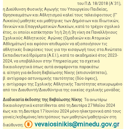
του Π.Δ. 18/2018 (Α΄31),
η Διεύθυνση Φυσικής Αγωγής του Υπουργείου Παιδείας,
Θρησκευμάτων και Αθλητισμού καλεί τους τελειόφοιτους (Γ’
Λυκείου) μαθητές και μαθήτριες των Δημόσιων και Ιδιωτικών,
Γενικών και Επαγγελματικών Λυκείων, κατά το τρέχον σχολικό
έτος, οι οποίοι κατέκτησαν 1η ή 2η ή 3η νίκη σε Πανελλήνιους
Σχολικούς Αθλητικούς Αγώνες (Ομαδικών και Ατομικών
Αθλημάτων) και εφόσον επιθυμούν να αξιοποιήσουν τις
αθλητικές διακρίσεις τους για την εισαγωγή τους στα Ανώτατα
Εκπαιδευτικά Ιδρύματα (Α.Ε.Ι.), κατά το ακαδημαϊκό έτος 2023-
2024, να υποβάλλουν στην Υπηρεσία μας τα σχετικά
δικαιολογητικά όπως αυτά αναφέρονται παρακάτω:
α. αίτηση για έκδοση Βεβαίωσης Νίκης (επισυνάπτεται),
β. αντίγραφο αστυνομικής ταυτότητας (δύο όψεις),
γ. αντίγραφο της Σχολικής Αθλητικής Ταυτότητας επικυρωμένο
από τον Διευθυντή/Διευθύντρια της οικείας σχολικής μονάδας.
Διαδικασία έκδοσης της Βεβαίωσης Νίκης
Τα ανωτέρω
δικαιολογητικά κατατίθενται από τη Δευτέρα 27 Μαΐου 2024
έως και τη Δευτέρα 17 Ιουνίου 2024 μόνο ηλεκτρονικά από τους
γονείς/κηδεμόνες/επιτρόπους των μαθητών/μαθητριών στη
vevaiosinikis@minedu.gov.g
r
διεύθυνση
: