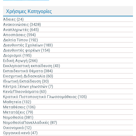
Χρήσιμες Κατηγορίες
Άδειες
(24)
Ανακοινώσεις
(3428)
Αναπληρωτές
(645)
Αποσπάσεις
(594)
Δελτία Τύπου
(192)
Διευθυντές Σχολείων
(183)
Διευθυντές φορέων
(154)
Διορισμοί
(195)
Ειδική Αγωγή
(266)
Εκκλησιαστική εκπαίδευση
(43)
Εκπαιδευτικά Θέματα
(384)
Ενισχυτική Διδασκαλία
(60)
Ιδιωτική Εκπαίδευση
(30)
Κέντρα Ξένων γλωσσών
(7)
Κενά/Πλεονάσματα
(63)
Κρατικό Πιστοποιητικό Γλωσσομάθειας
(105)
Μαθητεία
(132)
Μεταθέσεις
(136)
Μετατάξεις
(79)
Νομοθεσία
(381)
ΝομοθεσίαΠανελλαδικές
(87)
Οικονομικά
(12)
Οργανικά κενά
(47)