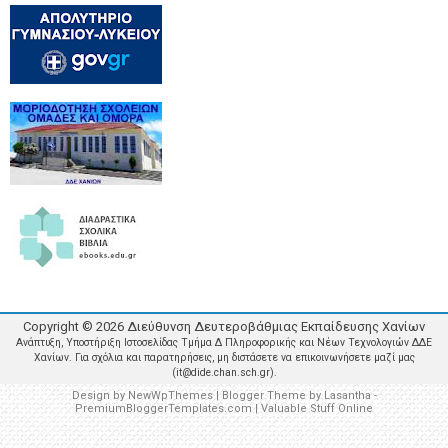
Copyright ©
2026
Διεύθυνση Δευτεροβάθμιας Εκπαίδευσης Χανίων
Ανάπτυξη, Υποστήριξη Ιστοσελίδας Τμήμα Δ Πληροφορικής και Νέων Τεχνολογιών ΔΔΕ
Χανίων. Για σχόλια και παρατηρήσεις, μη διστάσετε να επικοινωνήσετε μαζί μας
(it@dide.chan.sch.gr).
Design by
NewWpThemes
| Blogger Theme by
Lasantha
-
PremiumBloggerTemplates.com
|
Valuable Stuff Online