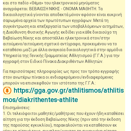
και στο πεδίο «Θέμα» του ηλεκτρονικού μηνύματος
αναγράφεται: ΒΕΒΑΙΩΣΗ ΝΙΚΗΣ - ΟΝΟΜΑ ΜΑΘΗΤΗ. Τα
δικαιολογητικά γίνονται αποδεκτά μόνον εφόσον είναι ευκρινή
σαρωμένα αρχεία των πρωτότυπων εγγράφων. Μετά τη
συγκέντρωση και επεξεργασία των υποβαλλόμενων αιτημάτων,
η Διεύθυνση Φυσικής Αγωγής εκδίδει για κάθε δικαιούχο τη
Βεβαίωση Νίκης και αποστέλλει ηλεκτρονικά στον/στην
αιτούμενο/αιτούμενη σχετικό αντίγραφο, προκειμένου να το
καταθέσει μαζί με άλλα αναγκαία δικαιολογητικά στην αρμόδια
Υπηρεσία της Γενικής Γραμματείας Αθλητισμού (Γ.Γ.Α.) για την
εγγραφή στον Ειδικό Πίνακα Διακριθέντων Αθλητών.
Για περισσότερες πληροφορίες ως προς τον τρόπο εγγραφής
στον ανωτέρω πίνακα οι ενδιαφερόμενοι/ενδιαφερόμενες
μπορούν να επισκεφθούν τον ιστότοπο της Γ.Γ.Α.:
https://gga.gov.gr/athlitismos/athlitis
mos/diakrithentes-athlite
Επισημάνσεις:
1. Οι τελειόφοιτοι μαθητές/μαθήτριες που έχουν ήδη καταθέσει
αίτηση για την έκδοση Βεβαίωσης Νίκης (πριν από την έκδοση
της παρούσας εγκυκλίου), παρακαλούνται να καταθέσουν εκ