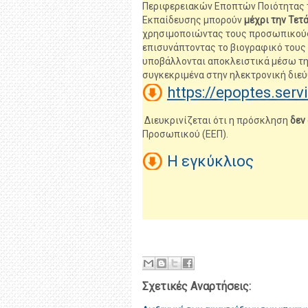
Περιφερειακών Εποπτών Ποιότητας τ
Εκπαίδευσης μπορούν
μέχρι την Τετ
χρησιμοποιώντας τους προσωπικούς
επισυνάπτοντας το βιογραφικό τους σ
υποβάλλονται αποκλειστικά μέσω της
συγκεκριμένα στην ηλεκτρονική διευ
https://epoptes.serv
Διευκρινίζεται ότι η πρόσκληση
δεν
Προσωπικού (ΕΕΠ).
Η εγκύκλιος
Σχετικές Αναρτήσεις: