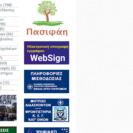
ς
(768)
αίδευσης
ιο
(56)
83)
έων
(36)
μβούλια
 σχολείων
7)
369)
ραφές
(5)
ιστήριο
α
(12)
)