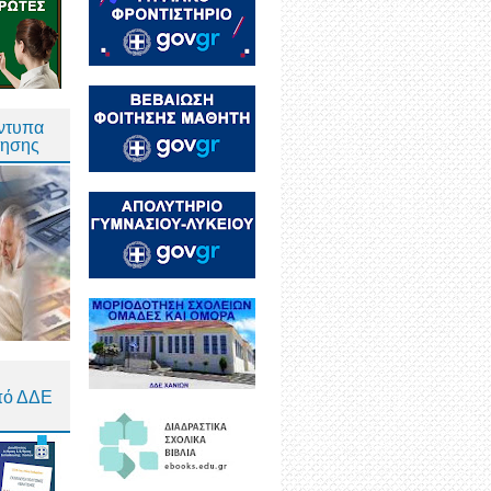
Έντυπα
τησης
πό ΔΔΕ