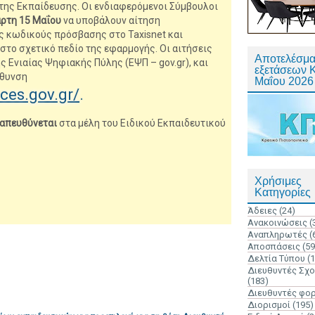
ης Εκπαίδευσης. Οι ενδιαφερόμενοι Σύμβουλοι
άρτη 15 Μαΐου
να υποβάλουν αίτηση
 κωδικούς πρόσβασης στο Taxisnet και
το σχετικό πεδίο της εφαρμογής. Οι αιτήσεις
Αποτελέσμα
 Ενιαίας Ψηφιακής Πύλης (ΕΨΠ – gov.gr), και
εξετάσεων 
́θυνση
Μαΐου 2026
ices.gov.gr/
.
 απευθύνεται
στα μέλη του Ειδικού Εκπαιδευτικού
Χρήσιμες
Κατηγορίες
Άδειες
(24)
Ανακοινώσεις
(
Αναπληρωτές
(
Αποσπάσεις
(59
Δελτία Τύπου
(
Διευθυντές Σχ
(183)
Διευθυντές φο
Διορισμοί
(195)