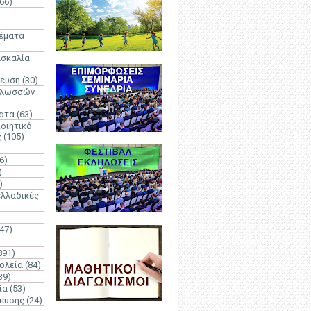
66)
)
Θέματα
ασκαλία
δευση
(30)
γλωσσών
ατα
(63)
οιητικό
ς
(105)
6)
)
)
λλαδικές
(47)
891)
ολεία
(84)
39)
ία
(53)
δευσης
(24)