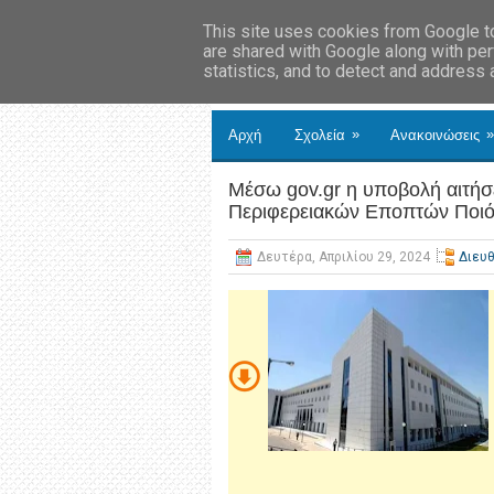
This site uses cookies from Google to 
are shared with Google along with per
statistics, and to detect and address
»
»
Αρχή
Σχολεία
Ανακοινώσεις
Μέσω gov.gr η υποβολή αιτή
Περιφερειακών Εποπτών Ποιό
Δευτέρα, Απριλίου 29, 2024
Διευ