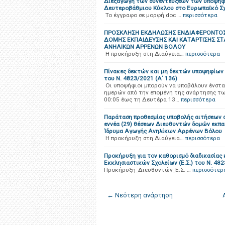
Διεξαγωγή των συνεντεύξεων των υποψηφίω
Δευτεροβάθμιου Κύκλου στο Ευρωπαϊκό Σχο
Το έγγραφο σε μορφή doc …
περισσότερα
ΠΡΟΣΚΛΗΣΗ ΕΚΔΗΛΩΣΗΣ ΕΝΔΙΑΦΕΡΟΝΤΟΣ 
ΔΟΜΗΣ ΕΚΠΑΙΔΕΥΣΗΣ ΚΑΙ ΚΑΤΑΡΤΙΣΗΣ Σ
ΑΝΗΛΙΚΩΝ ΑΡΡΕΝΩΝ ΒΟΛΟΥ
H προκήρυξη στη Διαύγεια…
περισσότερα
Πίνακες δεκτών και μη δεκτών υποψηφίων 
του Ν. 4823/2021 (Α΄ 136)
Οι υποψήφιοι μπορούν να υποβάλουν ένστα
ημερών από την επομένη της ανάρτησης τω
00:05 έως τη Δευτέρα 13…
περισσότερα
Παράταση προθεσμίας υποβολής αιτήσεων συ
εννέα (29) θέσεων Διευθυντών δομών εκπα
Ίδρυμα Αγωγής Ανηλίκων Αρρένων Βόλου
Η προκήρυξη στη Διαύγεια…
περισσότερα
Προκήρυξη για τον καθορισμό διαδικασίας
Εκκλησιαστικών Σχολείων (Ε.Σ.) του Ν. 482
Προκήρυξη_Διευθυντών_Ε.Σ. …
περισσότερ
← Νεότερη ανάρτηση