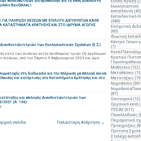
ν εκπαιδευτικών για προεπιλογή για τη θέση Διευθυντή
Ειδική Αγωγή
(2
λείο Βρυξέλλες Ι.
Εκκλησιαστική
εκπαίδευση
(43
Εκπαιδευτικά 
ΓΙΑ ΠΛΗΡΩΣΗ ΘΕΣΕΩΝ ΜΕ ΕΠΙΛΟΓΗ ΔΙΕΥΘΥΝΤΩΝ ΚΑΘΕ
(384)
ΤΑ ΚΑΤΑΣΤΗΜΑΤΑ ΚΡΑΤΗΣΗΣ ΚΑΙ ΣΤΟ ΙΔΡΥΜΑ ΑΓΩΓΗΣ
Ενισχυτική Διδ
(60)
Ιδιωτική Εκπαί
Κέντρα Ξένων 
Διευθυντών/ντριών των Εκκλησιαστικών Σχολείων (Ε.Σ.)
(7)
Κενά/Πλεονάσμ
ση κατά των πινάκων εντός προθεσμίας τριών (3) εργάσιμων
Κρατικό Πιστοπ
ν πινάκων, από την Πέμπτη 9 Φεβρουαρίου 2023 και ώρα
Γλωσσομάθεια
Μαθητεία
(132)
Μεταθέσεις
(13
μμετοχής στη διαδικασία για την πλήρωση με επιλογή είκοσι
ίδευσης και κατάρτισης στα Καταστήματα Κράτησης και στο
Μετατάξεις
(79
Νομοθεσία
(381
ΝομοθεσίαΠανε
(87)
 κατάταξης και επιλογής Διευθυντών/ντριών των
Οικονομικά
(12)
3/2021 (Α΄ 136)
Οργανικά κενά
α
ΠΥΣΔΕ
(611)
Πανελλαδικές
(
Πειραματικά σχ
Αρχική σελίδα
Παλαιότερη Ανάρτηση →
Προκηρύξεις
(8
Πρότυπα Σχολε
Στελέχη εκπαί