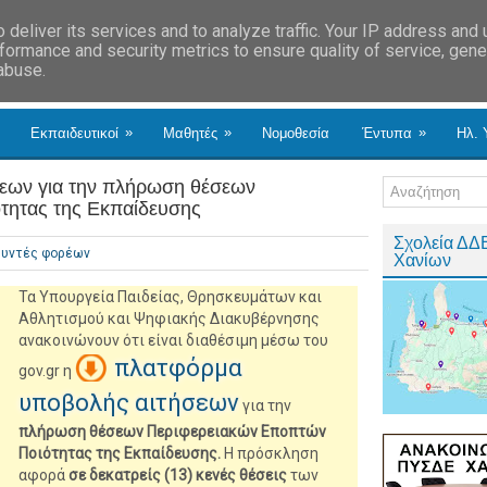
deliver its services and to analyze traffic. Your IP address and
formance and security metrics to ensure quality of service, gen
 abuse.
»
»
»
Εκπαιδευτικοί
Μαθητές
Νομοθεσία
Έντυπα
Ηλ. 
σεων για την πλήρωση θέσεων
τητας της Εκπαίδευσης
Σχολεία ΔΔ
θυντές φορέων
Χανίων
Τα Υπουργεία Παιδείας, Θρησκευμάτων και
Αθλητισμού και Ψηφιακής Διακυβέρνησης
ανακοινώνουν ότι είναι διαθέσιμη μέσω του
πλατφόρμα
gov.gr η
υποβολής αιτήσεων
για την
πλήρωση θέσεων Περιφερειακών Εποπτών
Ποιότητας της Εκπαίδευσης.
Η πρόσκληση
αφορά
σε δεκατρείς (13) κενές θέσεις
των