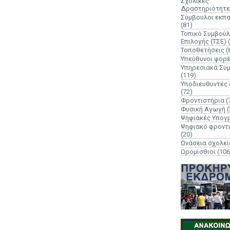
Σχολικές
Δραστηριότητε
Σύμβουλοι εκπ
(81)
Τοπικό Συμβούλ
Επιλογής (ΤΣΕ)
Τοποθετήσεις
(
Υπεύθυνοι φορ
Υπηρεσιακά Συ
(119)
Υποδιευθυντές
(72)
Φροντιστήρια
(
Φυσική Αγωγή
(
Ψηφιακές Υπογ
Ψηφιακό φροντ
(20)
Ωνάσεια σχολεί
Ωρομίσθιοι
(106