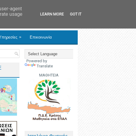
 user-agent
erate usage
LEARN MORE
GOT IT
»
Υπηρεσίες
Επικοινωνία
Powered by
Translate
Ε
ΜΑΘΗΤΕΙΑ