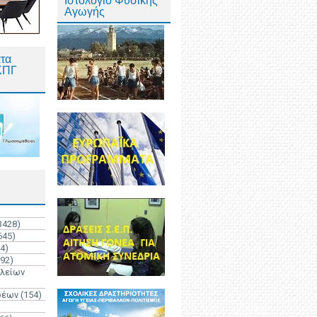
Ιστολόγιο Φυσικής
Αγωγής
τα
ΚΠΓ
3428)
645)
4)
192)
ολείων
ρέων
(154)