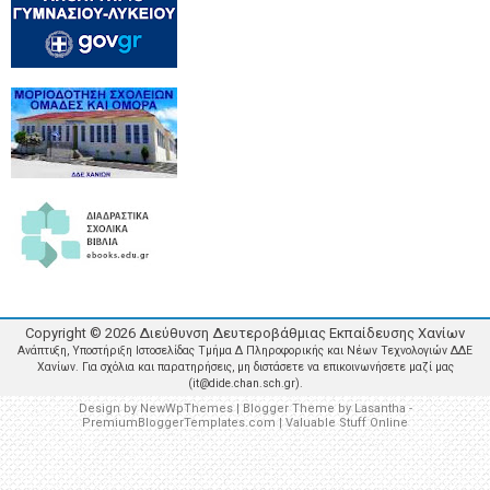
Copyright ©
2026
Διεύθυνση Δευτεροβάθμιας Εκπαίδευσης Χανίων
Ανάπτυξη, Υποστήριξη Ιστοσελίδας Τμήμα Δ Πληροφορικής και Νέων Τεχνολογιών ΔΔΕ
Χανίων. Για σχόλια και παρατηρήσεις, μη διστάσετε να επικοινωνήσετε μαζί μας
(it@dide.chan.sch.gr).
Design by
NewWpThemes
| Blogger Theme by
Lasantha
-
PremiumBloggerTemplates.com
|
Valuable Stuff Online