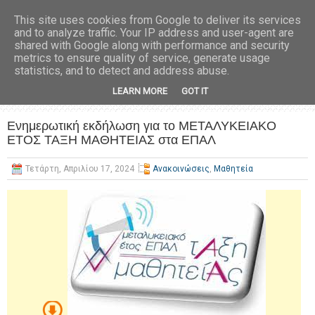
This site uses cookies from Google to deliver its services
and to analyze traffic. Your IP address and user-agent are
shared with Google along with performance and security
metrics to ensure quality of service, generate usage
statistics, and to detect and address abuse.
LEARN MORE
GOT IT
Eνημερωτική εκδήλωση για το ΜΕΤΑΛΥΚΕΙΑΚO
EΤΟΣ ΤΑΞΗ ΜΑΘΗΤΕΙΑΣ στα ΕΠΑΛ
Τετάρτη, Απριλίου 17, 2024
Ανακοινώσεις
,
Μαθητεία