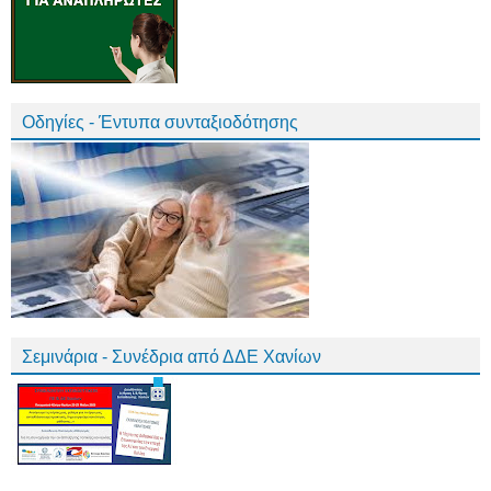
Οδηγίες - Έντυπα συνταξιοδότησης
Σεμινάρια - Συνέδρια από ΔΔΕ Χανίων