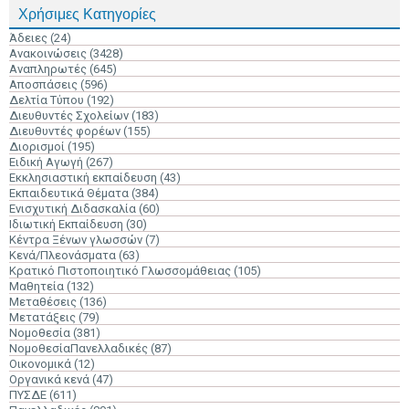
Χρήσιμες Κατηγορίες
Άδειες
(24)
Ανακοινώσεις
(3428)
Αναπληρωτές
(645)
Αποσπάσεις
(596)
Δελτία Τύπου
(192)
Διευθυντές Σχολείων
(183)
Διευθυντές φορέων
(155)
Διορισμοί
(195)
Ειδική Αγωγή
(267)
Εκκλησιαστική εκπαίδευση
(43)
Εκπαιδευτικά Θέματα
(384)
Ενισχυτική Διδασκαλία
(60)
Ιδιωτική Εκπαίδευση
(30)
Κέντρα Ξένων γλωσσών
(7)
Κενά/Πλεονάσματα
(63)
Κρατικό Πιστοποιητικό Γλωσσομάθειας
(105)
Μαθητεία
(132)
Μεταθέσεις
(136)
Μετατάξεις
(79)
Νομοθεσία
(381)
ΝομοθεσίαΠανελλαδικές
(87)
Οικονομικά
(12)
Οργανικά κενά
(47)
ΠΥΣΔΕ
(611)