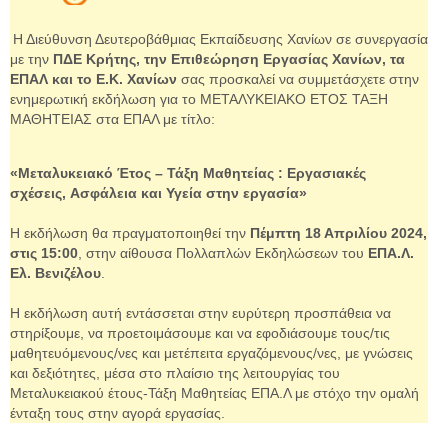
Η Διεύθυνση Δευτεροβάθμιας Εκπαίδευσης Χανίων σε συνεργασία
με την
ΠΔΕ Κρήτης, την Επιθεώρηση Εργασίας Χανίων, τα
ΕΠΑΛ και το Ε.Κ. Χανίων
σας προσκαλεί να συμμετάσχετε στην
ενημερωτική εκδήλωση για το ΜΕΤΑΛΥΚΕΙΑΚO EΤΟΣ ΤΑΞΗ
ΜΑΘΗΤΕΙΑΣ στα ΕΠΑΛ με τίτλο:
«Μεταλυκειακό Έτος – Τάξη Μαθητείας :
Εργασιακές
σχέσεις,
Ασφάλεια και Υγεία στην εργασία»
Η εκδήλωση θα πραγματοποιηθεί την
Πέμπτη 18 Απριλίου 2024,
στις 15:00
, στην αίθουσα Πολλαπλών Εκδηλώσεων του
ΕΠΑ.Λ.
Ελ. Βενιζέλου
.
Η εκδήλωση αυτή εντάσσεται στην ευρύτερη προσπάθεια να
στηρίξουμε, να προετοιμάσουμε και να εφοδιάσουμε τους/τις
μαθητευόμενους/νες και μετέπειτα εργαζόμενους/νες, με γνώσεις
και δεξιότητες, μέσα στο πλαίσιο της λειτουργίας του
Μεταλυκειακού έτους-Τάξη Μαθητείας ΕΠΑ.Λ με στόχο την ομαλή
ένταξη τους στην αγορά εργασίας.